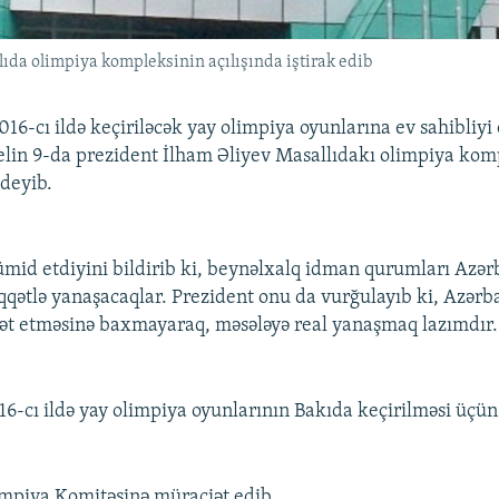
ıda olimpiya kompleksinin açılışında iştirak edib
16-cı ildə keçiriləcək yay olimpiya oyunlarına ev sahibliyi
elin 9-da prezident İlham Əliyev Masallıdakı olimpiya kom
 deyib.
 ümid etdiyini bildirib ki, beynəlxalq idman qurumları Azə
qqətlə yanaşacaqlar. Prezident onu da vurğulayıb ki, Azərba
ət etməsinə baxmayaraq, məsələyə real yanaşmaq lazımdır.
6-cı ildə yay olimpiya oyunlarının Bakıda keçirilməsi üçün
mpiya Komitəsinə müraciət edib.