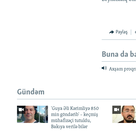
Paylaş
Buna da b
Axşam proqr
Gündəm
'Guya Əli Kərimliyə 850
min göndərib' – keçmiş
mühafizəçi tutuldu,
Bakıya verilə bilər