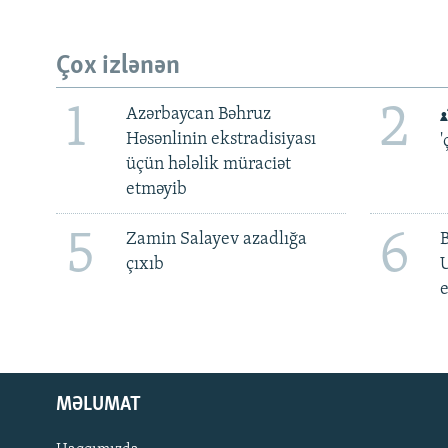
Çox izlənən
1
2
Azərbaycan Bəhruz
Həsənlinin ekstradisiyası
'
üçün hələlik müraciət
etməyib
5
6
Zamin Salayev azadlığa
çıxıb
e
MƏLUMAT