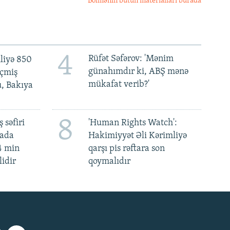
Bölmənin bütün materialları burada
4
Rüfət Səfərov: 'Mənim
liyə 850
günahımdır ki, ABŞ mənə
eçmiş
mükafat verib?'
u, Bakıya
8
 səfiri
'Human Rights Watch':
mada
Hakimiyyət Əli Kərimliyə
4 min
qarşı pis rəftara son
lidir
qoymalıdır