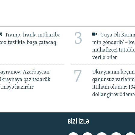
3
Tramp: İranla müharibə
'Guya Əli Kərim
çox tezliklə' başa çatacaq
min göndərib' – k
mühafizəçi tutuld
verilə bilər
7
Bayramov: Azərbaycan
Ukraynanın keçmiş
Ukraynaya qaz tədarük
qanunsuz varlan
tməyə hazırdır
ittiham olunur: 13
dollar girov ödəmə
BIZI IZLƏ