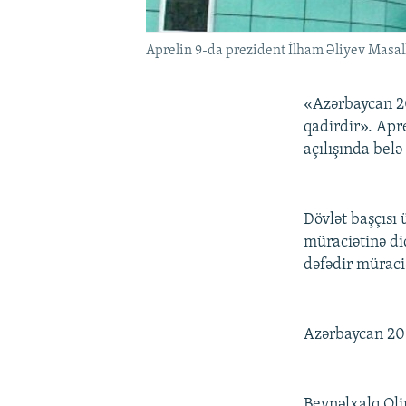
Aprelin 9-da prezident İlham Əliyev Masall
«Azərbaycan 20
qadirdir». Apr
açılışında belə
Dövlət başçısı
müraciətinə di
dəfədir müraci
Azərbaycan 201
Beynəlxalq Oli