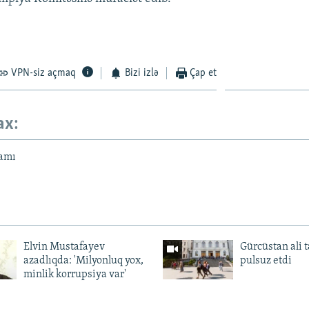
VPN-siz açmaq
Bizi izlə
Çap et
ax:
amı
Elvin Mustafayev
Gürcüstan ali t
azadlıqda: 'Milyonluq yox,
pulsuz etdi
minlik korrupsiya var'