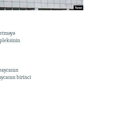
 etməyə
pleksinin
rbaycanın
ycanın birinci