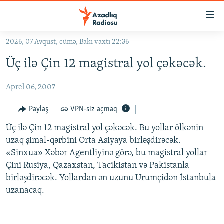
Keçid
linkləri
Əsas
2026, 07 Avqust, cümə, Bakı vaxtı 22:36
məzmuna
GÜNDƏM
Üç ilə Çin 12 magistral yol çəkəcək.
qayıt
#İZAHLA
Əsas
Aprel 06, 2007
KORRUPSIOMETR
naviqasiyaya
qayıt
#ƏSLINDƏ
Paylaş
VPN-siz açmaq
Axtarışa
FƏRQƏ BAX
keç
Üç ilə Çin 12 magistral yol çəkəcək. Bu yollar ölkənin
uzaq şimal-qərbini Orta Asiyaya birləşdirəcək.
QANUNI DOĞRU
«Sinxua» Xəbər Agentliyinə görə, bu magistral yollar
ARAŞDIRMA
Çini Rusiya, Qazaxstan, Tacikistan və Pakistanla
birləşdirəcək. Yollardan ən uzunu Urumçidən İstanbula
MULTIMEDIA
uzanacaq.
RADIO ARXIV
VIDEO
HAQQIMIZDA
FOTOQALEREYA
OXU ZALI