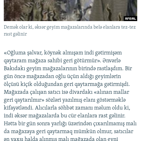
İNFOQRAFIKA
AZƏRBAYCAN ƏDƏBIYYATI KITABXANASI
MISSIYAMIZ
BIZI IZLƏ
KARIKATURA
İSLAM VƏ DEMOKRATIYA
PEŞƏ ETIKASI VƏ JURNALISTIKA STANDARTLARIMIZ
Demək olar ki, əksər geyim mağazalarında belə elanlara tez-tez
İZ - MƏDƏNIYYƏT PROQRAMI
MATERIALLARIMIZDAN ISTIFADƏ
rast gəlinir
AZADLIQRADIOSU MOBIL TELEFONUNUZDA
RFE/RL-in bütün saytları
BIZIMLƏ ƏLAQƏ
«Oğluma şalvar, köynək almışam indi gətirmişəm
qaytaram mağaza sahibi geri götürmür». Ənvərlə
XƏBƏR BÜLLETENLƏRIMIZ
Bakıdakı geyim mağazalarının birində rastlaşdım. Bir
gün öncə mağazadan oğlu üçün aldığı geyimlərin
ölçüsü kiçik olduğundan geri qaytarmağa gətirmişdi.
Mağazada çalışan satıcı isə divardakı «alınan mallar
geri qaytarılmır» sözləri yazılmış elanı göstərməklə
kifayətləndi. Alıcılarla söhbət zamanı məlum oldu ki,
indi əksər mağazalarda bu cür elanlara rast gəlinir.
Hətta bir gün sonra yarlığı üzərindən çıxarılmamış malı
da mağazaya geri qaytarmaq mümkün olmur, satıcılar
ən yaxşı halda alınmış malı mağazada olan eyni