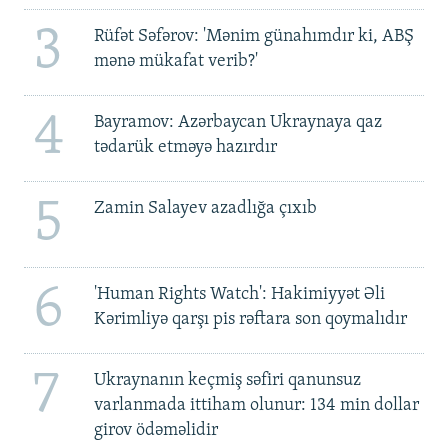
3
Rüfət Səfərov: 'Mənim günahımdır ki, ABŞ
mənə mükafat verib?'
4
Bayramov: Azərbaycan Ukraynaya qaz
tədarük etməyə hazırdır
5
Zamin Salayev azadlığa çıxıb
6
'Human Rights Watch': Hakimiyyət Əli
Kərimliyə qarşı pis rəftara son qoymalıdır
7
Ukraynanın keçmiş səfiri qanunsuz
varlanmada ittiham olunur: 134 min dollar
girov ödəməlidir