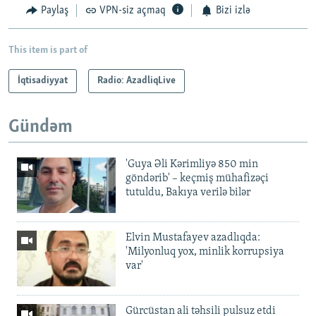
Paylaş
VPN-siz açmaq
Bizi izlə
This item is part of
İqtisadiyyat
Radio: AzadliqLive
Gündəm
'Guya Əli Kərimliyə 850 min
göndərib' – keçmiş mühafizəçi
tutuldu, Bakıya verilə bilər
Elvin Mustafayev azadlıqda:
'Milyonluq yox, minlik korrupsiya
var'
Gürcüstan ali təhsili pulsuz etdi