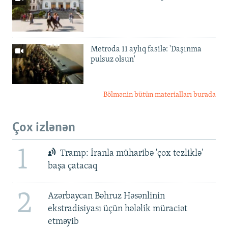
Metroda 11 aylıq fasilə: 'Daşınma
pulsuz olsun'
Bölmənin bütün materialları burada
Çox izlənən
1
Tramp: İranla müharibə 'çox tezliklə'
başa çatacaq
2
Azərbaycan Bəhruz Həsənlinin
ekstradisiyası üçün hələlik müraciət
etməyib