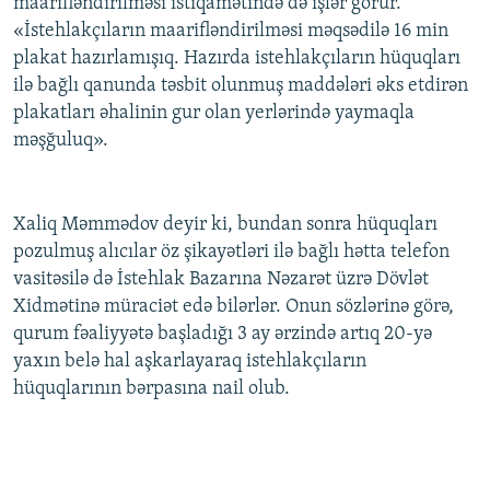
maarifləndirilməsi istiqamətində də işlər görür.
«İstehlakçıların maarifləndirilməsi məqsədilə 16 min
plakat hazırlamışıq. Hazırda istehlakçıların hüquqları
ilə bağlı qanunda təsbit olunmuş maddələri əks etdirən
plakatları əhalinin gur olan yerlərində yaymaqla
məşğuluq».
Xaliq Məmmədov deyir ki, bundan sonra hüquqları
pozulmuş alıcılar öz şikayətləri ilə bağlı hətta telefon
vasitəsilə də İstehlak Bazarına Nəzarət üzrə Dövlət
Xidmətinə müraciət edə bilərlər. Onun sözlərinə görə,
qurum fəaliyyətə başladığı 3 ay ərzində artıq 20-yə
yaxın belə hal aşkarlayaraq istehlakçıların
hüquqlarının bərpasına nail olub.