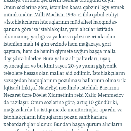
kassaya vurulan qəbzlərin bəhanə olduğunu deyir.
Onun sözlərinə görə, istənilən kassa qəbzini ləğv etmək
mümkündür. Milli Məclisin 1995-ci ildə qəbul etdiyi
«İstehlakçıların hüquqlarının müdafiəsi haqqında»
qanuna görə isə istehlakçılar, yəni alıcılar istifadə
olunmamış, yarlığı və ya kassa qəbzi üzərində olan
istənilən malı 14 gün ərzində həm mağazaya geri
qaytara, həm də həmin qiymətə uyğun başqa malla
dəyişdirə bilərlər. Bura yalnız alt paltarları, uşaq
oyuncaqları və bu kimi sayca 20-yə yaxın gigiyenik
tələblərə həssas olan mallar aid edilmir. İstehlakçıların
sözügedən hüquqlarının pozulması hallarının olması ilə
İqtisadi İnkişaf Nazirliyi nəzdində İstehlak Bazarına
Nəzarət üzrə Dövlət Xidmətinin rəisi Xaliq Məmmədov
da razılaşır. Onun sözlərinə görə, artıq 10 gündür ki,
mağazalarda bu istiqamətdə monitorinqlər aparılır və
istehlakçıların hüquqlarını pozan sahibkarlara
xəbərdarlıqlar olunur. Bundan başqa qurum alıcıların