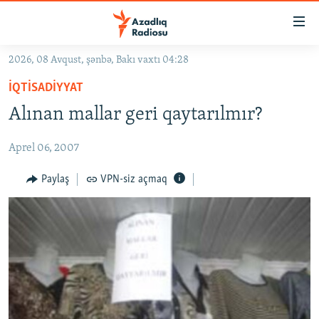
Keçid
linkləri
Əsas
2026, 08 Avqust, şənbə, Bakı vaxtı 04:28
məzmuna
GÜNDƏM
İQTISADIYYAT
qayıt
#İZAHLA
Əsas
Alınan mallar geri qaytarılmır?
KORRUPSIOMETR
naviqasiyaya
qayıt
Aprel 06, 2007
#ƏSLINDƏ
Axtarışa
FƏRQƏ BAX
Paylaş
VPN-siz açmaq
keç
QANUNI DOĞRU
ARAŞDIRMA
MULTIMEDIA
RADIO ARXIV
VIDEO
HAQQIMIZDA
FOTOQALEREYA
OXU ZALI