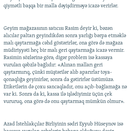
qiymətli başqa bir malla dəyişdirməyə icazə verirlər.
Geyim mağazasının satıcısı Rasim deyir ki, bəzən
alıcılar paltarı geyindikdən sonra yarlığı bərpa etməklə
malı qaytarmağa cəhd göstərirlər, ona görə də mağaza
müdiriyyəti heç bir malı geri qaytarmağa icazə vermir.
Rasimin sözlərinə görə, digər problem isə kassaya
vurulan qəbzlə bağlıdır: «Alınan malları geri
qaytarmırıq, çünki müştərilər alıb aparırlar toya-
qonaqlığa geyinirlər, sonra da gətirirlər üstümüzə.
Etiketlərin də çoxu sancaqladır, onu açıb-bağlamağa nə
var ki. Sonra da ki, kassa ilə işlədiyimiz üçün çek
vururuq, ona görə də onu qaytarmaq mümkün olmur».
Azad İstehlakçılar Birliyinin sədri Eyyub Hüseynov isə