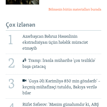
Bölmənin bütün materialları burada
Çox izlənən
1
Azərbaycan Bəhruz Həsənlinin
ekstradisiyası üçün hələlik müraciət
etməyib
2
Tramp: İranla müharibə 'çox tezliklə'
başa çatacaq
3
'Guya Əli Kərimliyə 850 min göndərib' –
keçmiş mühafizəçi tutuldu, Bakıya verilə
bilər
Rüfət Səfərov: 'Mənim günahımdır ki, ABŞ