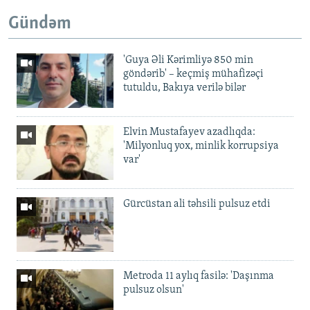
Gündəm
'Guya Əli Kərimliyə 850 min
göndərib' – keçmiş mühafizəçi
tutuldu, Bakıya verilə bilər
Elvin Mustafayev azadlıqda:
'Milyonluq yox, minlik korrupsiya
var'
Gürcüstan ali təhsili pulsuz etdi
Metroda 11 aylıq fasilə: 'Daşınma
pulsuz olsun'