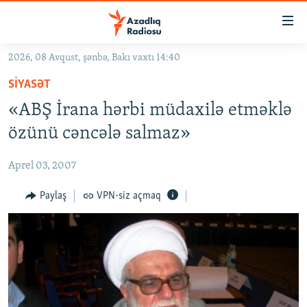
Keçid
linkləri
Əsas
2026, 08 Avqust, şənbə, Bakı vaxtı 14:40
məzmuna
GÜNDƏM
SIYASƏT
qayıt
#İZAHLA
Əsas
«ABŞ İrana hərbi müdaxilə etməklə
KORRUPSIOMETR
naviqasiyaya
özünü cəncələ salmaz»
qayıt
#ƏSLINDƏ
Axtarışa
Aprel 03, 2007
FƏRQƏ BAX
keç
QANUNI DOĞRU
Paylaş
VPN-siz açmaq
ARAŞDIRMA
MULTIMEDIA
RADIO ARXIV
VIDEO
HAQQIMIZDA
FOTOQALEREYA
OXU ZALI