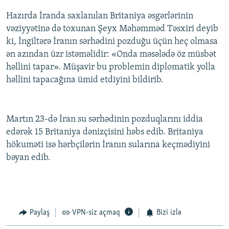
Hazırda İranda saxlanılan Britaniya əsgərlərinin
vəziyyətinə də toxunan Şeyx Məhəmməd Təsxiri deyib
ki, İngiltərə İranın sərhədini pozduğu üçün heç olmasa
ən azından üzr istəməlidir: «Onda məsələdə öz müsbət
həllini tapar». Müşavir bu problemin diplomatik yolla
həllini tapacağına ümid etdiyini bildirib.
Martın 23-də İran su sərhədinin pozduqlarını iddia
edərək 15 Britaniya dənizçisini həbs edib. Britaniya
hökuməti isə hərbçilərin İranın sularına keçmədiyini
bəyan edib.
Paylaş
VPN-siz açmaq
Bizi izlə