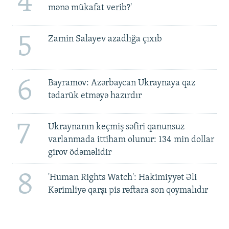
4
mənə mükafat verib?'
5
Zamin Salayev azadlığa çıxıb
6
Bayramov: Azərbaycan Ukraynaya qaz
tədarük etməyə hazırdır
7
Ukraynanın keçmiş səfiri qanunsuz
varlanmada ittiham olunur: 134 min dollar
girov ödəməlidir
8
'Human Rights Watch': Hakimiyyət Əli
Kərimliyə qarşı pis rəftara son qoymalıdır