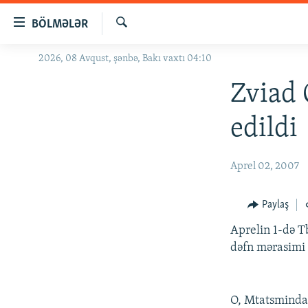
Keçid
BÖLMƏLƏR
linkləri
Axtar
Əsas
2026, 08 Avqust, şənbə, Bakı vaxtı 04:10
GÜNDƏM
məzmuna
#İZAHLA
Zviad 
qayıt
Əsas
KORRUPSIOMETR
edildi
naviqasiyaya
#ƏSLINDƏ
qayıt
Axtarışa
FƏRQƏ BAX
Aprel 02, 2007
keç
QANUNI DOĞRU
Paylaş
ARAŞDIRMA
Aprelin 1-də T
MULTIMEDIA
dəfn mərasimi 
RADIO ARXIV
VIDEO
HAQQIMIZDA
FOTOQALEREYA
OXU ZALI
O, Mtatsminda 