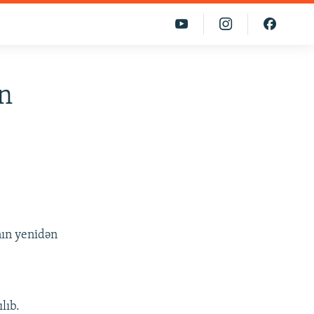
n
nın yenidən
lıb.