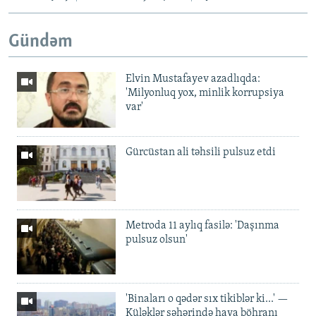
Gündəm
Elvin Mustafayev azadlıqda:
'Milyonluq yox, minlik korrupsiya
var'
Gürcüstan ali təhsili pulsuz etdi
Metroda 11 aylıq fasilə: 'Daşınma
pulsuz olsun'
'Binaları o qədər sıx tikiblər ki...' —
Küləklər şəhərində hava böhranı