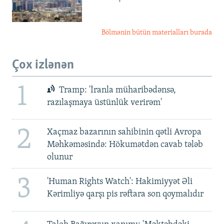
Bölmənin bütün materialları burada
Çox izlənən
1
Tramp: 'İranla müharibədənsə,
razılaşmaya üstünlük verirəm'
2
Xaçmaz bazarının sahibinin qətli Avropa
Məhkəməsində: Hökumətdən cavab tələb
olunur
3
'Human Rights Watch': Hakimiyyət Əli
Kərimliyə qarşı pis rəftara son qoymalıdır