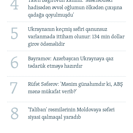
4
Taleh Bağırovun xanımı: 'Məktəbdəki
hadisədən əvvəl oğlumun ölkədən çıxışına
qadağa qoyulmuşdu'
5
Ukraynanın keçmiş səfiri qanunsuz
varlanmada ittiham olunur: 134 min dollar
girov ödəməlidir
6
Bayramov: Azərbaycan Ukraynaya qaz
tədarük etməyə hazırdır
7
Rüfət Səfərov: 'Mənim günahımdır ki, ABŞ
mənə mükafat verib?'
8
'Taliban' rəsmilərinin Moldovaya səfəri
siyasi qalmaqal yaradıb