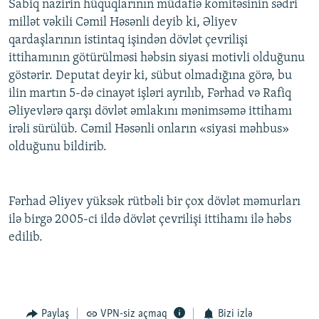
Sabiq nazirin hüquqlarının müdafiə komitəsinin sədri
millət vəkili Cəmil Həsənli deyib ki, Əliyev
qardaşlarının istintaq işindən dövlət çevrilişi
ittihamının götürülməsi həbsin siyasi motivli olduğunu
göstərir. Deputat deyir ki, sübut olmadığına görə, bu
ilin martın 5-də cinayət işləri ayrılıb, Fərhad və Rafiq
Əliyevlərə qarşı dövlət əmlakını mənimsəmə ittihamı
irəli sürülüb. Cəmil Həsənli onların «siyasi məhbus»
olduğunu bildirib.
Fərhad Əliyev yüksək rütbəli bir çox dövlət məmurları
ilə birgə 2005-ci ildə dövlət çevrilişi ittihamı ilə həbs
edilib.
Paylaş
VPN-siz açmaq
Bizi izlə