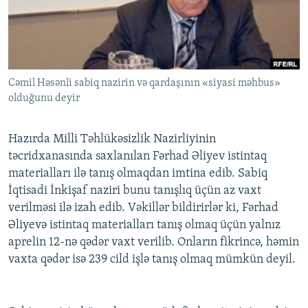
İNFOQRAFIKA
AZƏRBAYCAN ƏDƏBIYYATI KITABXANASI
MISSIYAMIZ
BIZI IZLƏ
KARIKATURA
İSLAM VƏ DEMOKRATIYA
PEŞƏ ETIKASI VƏ JURNALISTIKA STANDARTLARIMIZ
İZ - MƏDƏNIYYƏT PROQRAMI
MATERIALLARIMIZDAN ISTIFADƏ
Cəmil Həsənli sabiq nazirin və qardaşının «siyasi məhbus»
AZADLIQRADIOSU MOBIL TELEFONUNUZDA
RFE/RL-in bütün saytları
olduğunu deyir
BIZIMLƏ ƏLAQƏ
XƏBƏR BÜLLETENLƏRIMIZ
Hazırda Milli Təhlükəsizlik Nazirliyinin
təcridxanasında saxlanılan Fərhad Əliyev istintaq
materialları ilə tanış olmaqdan imtina edib. Sabiq
İqtisadi İnkişaf naziri bunu tanışlıq üçün az vaxt
verilməsi ilə izah edib. Vəkillər bildirirlər ki, Fərhad
Əliyevə istintaq materialları tanış olmaq üçün yalnız
aprelin 12-nə qədər vaxt verilib. Onların fikrincə, həmin
vaxta qədər isə 239 cild işlə tanış olmaq mümkün deyil.