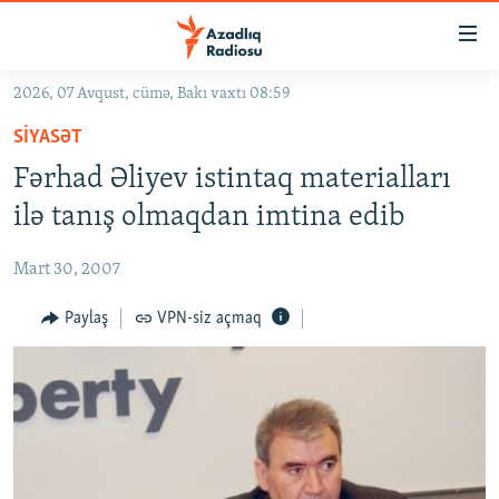
Keçid
linkləri
Əsas
2026, 07 Avqust, cümə, Bakı vaxtı 08:59
məzmuna
GÜNDƏM
SIYASƏT
qayıt
#İZAHLA
Əsas
Fərhad Əliyev istintaq materialları
KORRUPSIOMETR
naviqasiyaya
ilə tanış olmaqdan imtina edib
qayıt
#ƏSLINDƏ
Axtarışa
Mart 30, 2007
FƏRQƏ BAX
keç
QANUNI DOĞRU
Paylaş
VPN-siz açmaq
ARAŞDIRMA
MULTIMEDIA
RADIO ARXIV
VIDEO
HAQQIMIZDA
FOTOQALEREYA
OXU ZALI