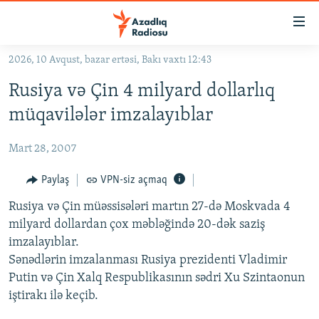
Keçid
linkləri
Əsas
2026, 10 Avqust, bazar ertəsi, Bakı vaxtı 12:43
məzmuna
GÜNDƏM
Rusiya və Çin 4 milyard dollarlıq
qayıt
#İZAHLA
Əsas
müqavilələr imzalayıblar
KORRUPSIOMETR
naviqasiyaya
qayıt
Mart 28, 2007
#ƏSLINDƏ
Axtarışa
FƏRQƏ BAX
Paylaş
VPN-siz açmaq
keç
QANUNI DOĞRU
Rusiya və Çin müəssisələri martın 27-də Moskvada 4
milyard dollardan çox məbləğində 20-dək saziş
ARAŞDIRMA
imzalayıblar.
MULTIMEDIA
Sənədlərin imzalanması Rusiya prezidenti Vladimir
Putin və Çin Xalq Respublikasının sədri Xu Szintaonun
RADIO ARXIV
VIDEO
iştirakı ilə keçib.
HAQQIMIZDA
FOTOQALEREYA
OXU ZALI