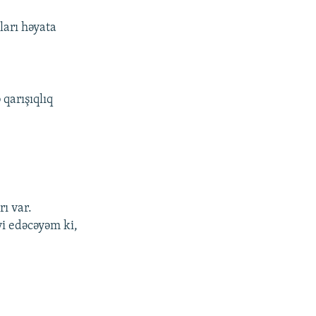
ları həyata
qarışıqlıq
ı var.
yi edəcəyəm ki,