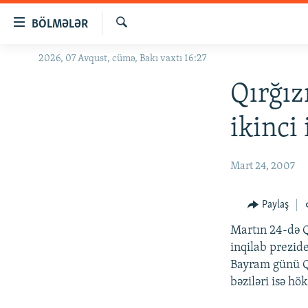
Keçid
BÖLMƏLƏR
linkləri
Axtar
Əsas
2026, 07 Avqust, cümə, Bakı vaxtı 16:27
GÜNDƏM
məzmuna
#İZAHLA
Qırğız
qayıt
Əsas
KORRUPSIOMETR
ikinci
naviqasiyaya
#ƏSLINDƏ
qayıt
Axtarışa
FƏRQƏ BAX
Mart 24, 2007
keç
QANUNI DOĞRU
Paylaş
ARAŞDIRMA
Martın 24-də Q
MULTIMEDIA
inqilab prezid
RADIO ARXIV
VIDEO
Bayram günü Qı
bəziləri isə hö
HAQQIMIZDA
FOTOQALEREYA
OXU ZALI