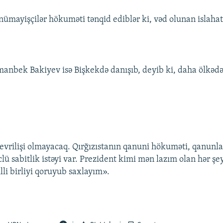
 nümayişçilər hökuməti tənqid ediblər ki, vəd olunan islahat
anbek Bakiyev isə Bişkekdə danışıb, deyib ki, daha ölkədə 
evrilişi olmayacaq. Qırğızıstanın qanuni hökuməti, qanunlar
ü sabitlik istəyi var. Prezident kimi mən lazım olan hər şe
illi birliyi qoruyub saxlayım».