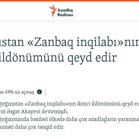
ıstan «Zanbaq inqilabı»nı
 ildönümünü qeyd edir
VPN-siz açmaq
ırğızıstan «Zanbaq inqilabı»nın ikinci ildönümünü qeyd e
ent Əsgər Akayevi devirmişdi.
rğızıstanda bəziləri ölkədə daha çox azadlıqların yaranması
kuməti daha çox tənqid edir.