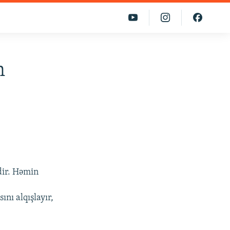
n
dir. Həmin
nı alqışlayır,