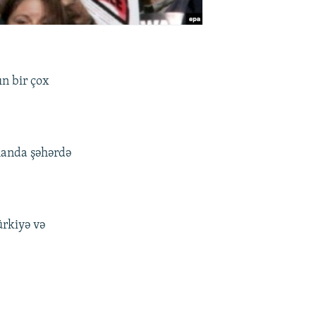
n bir çox
manda şəhərdə
ürkiyə və