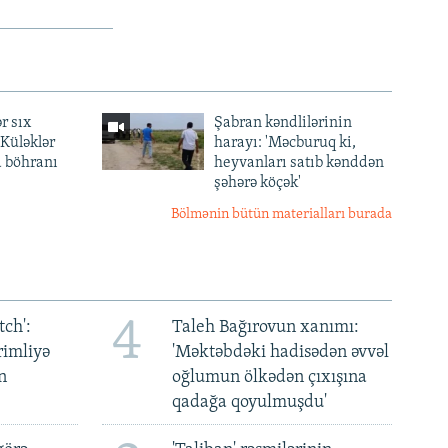
r sıx
Şabran kəndlilərinin
— Küləklər
harayı: 'Məcburuq ki,
a böhranı
heyvanları satıb kənddən
şəhərə köçək'
Bölmənin bütün materialları burada
4
ch':
Taleh Bağırovun xanımı:
rimliyə
'Məktəbdəki hadisədən əvvəl
n
oğlumun ölkədən çıxışına
qadağa qoyulmuşdu'