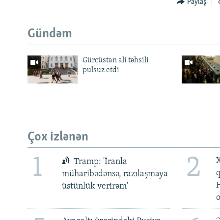
Paylaş
Gündəm
Gürcüstan ali təhsili
pulsuz etdi
Çox izlənən
1
2
X
Tramp: 'İranla
müharibədənsə, razılaşmaya
üstünlük verirəm'