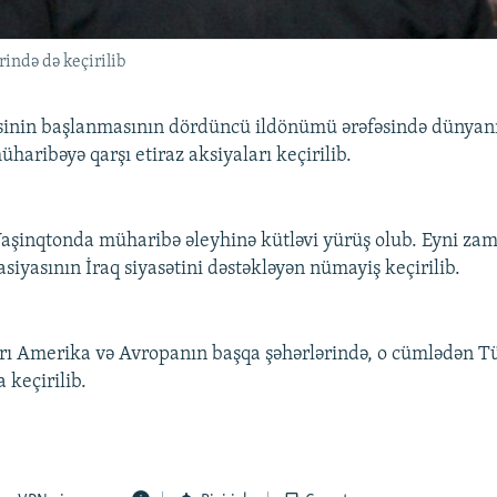
ində də keçirilib
sinin başlanmasının dördüncü ildönümü ərəfəsində dünyanı
haribəyə qarşı etiraz aksiyaları keçirilib.
aşinqtonda müharibə əleyhinə kütləvi yürüş olub. Eyni za
siyasının İraq siyasətini dəstəkləyən nümayiş keçirilib.
arı Amerika və Avropanın başqa şəhərlərində, o cümlədən T
 keçirilib.