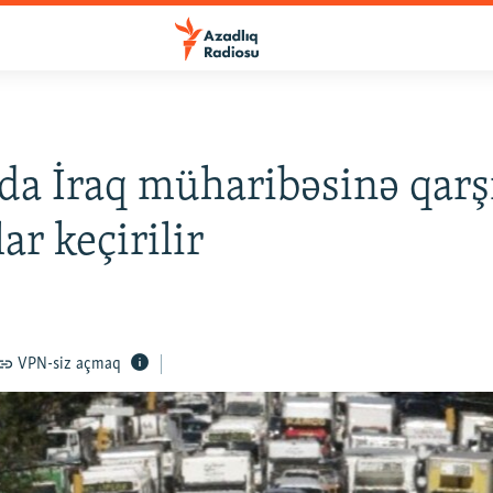
a İraq müharibəsinə qarş
ar keçirilir
VPN-siz açmaq