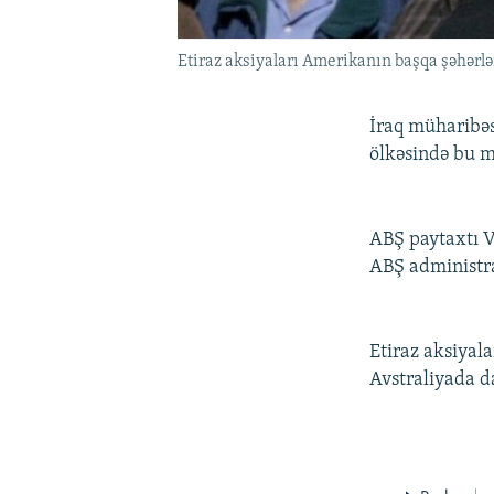
Etiraz aksiyaları Amerikanın başqa şəhərlər
İraq müharibə
ölkəsində bu mü
ABŞ paytaxtı V
ABŞ administra
Etiraz aksiyal
Avstraliyada da