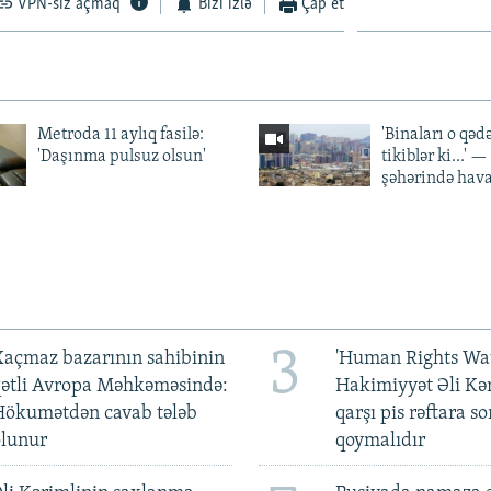
VPN-siz açmaq
Bizi izlə
Çap et
Metroda 11 aylıq fasilə:
'Binaları o qədə
'Daşınma pulsuz olsun'
tikiblər ki...' 
şəhərində hav
3
açmaz bazarının sahibinin
'Human Rights Wat
qətli Avropa Məhkəməsində:
Hakimiyyət Əli Kə
Hökumətdən cavab tələb
qarşı pis rəftara so
olunur
qoymalıdır