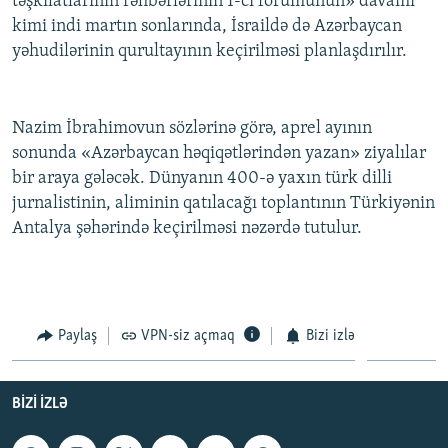
təşkilatlarının rəhbərlərinin 1-ci forumunun» davamı
İNFOQRAFIKA
AZƏRBAYCAN ƏDƏBIYYATI KITABXANASI
MISSIYAMIZ
kimi indi martın sonlarında, İsraildə də Azərbaycan
BIZI IZLƏ
yəhudilərinin qurultayının keçirilməsi planlaşdırılır.
KARIKATURA
İSLAM VƏ DEMOKRATIYA
PEŞƏ ETIKASI VƏ JURNALISTIKA STANDARTLARIMIZ
İZ - MƏDƏNIYYƏT PROQRAMI
MATERIALLARIMIZDAN ISTIFADƏ
Nazim İbrahimovun sözlərinə görə, aprel ayının
AZADLIQRADIOSU MOBIL TELEFONUNUZDA
RFE/RL-in bütün saytları
sonunda «Azərbaycan həqiqətlərindən yazan» ziyalılar
BIZIMLƏ ƏLAQƏ
bir araya gələcək. Dünyanın 400-ə yaxın türk dilli
XƏBƏR BÜLLETENLƏRIMIZ
jurnalistinin, aliminin qatılacağı toplantının Türkiyənin
Antalya şəhərində keçirilməsi nəzərdə tutulur.
Paylaş
VPN-siz açmaq
Bizi izlə
BIZI IZLƏ