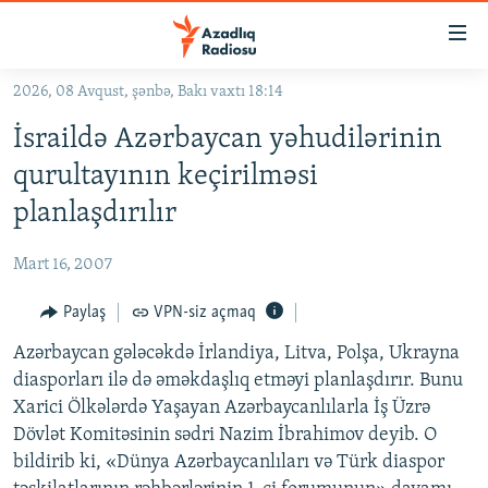
Keçid
linkləri
Əsas
2026, 08 Avqust, şənbə, Bakı vaxtı 18:14
məzmuna
GÜNDƏM
İsraildə Azərbaycan yəhudilərinin
qayıt
#İZAHLA
Əsas
qurultayının keçirilməsi
KORRUPSIOMETR
naviqasiyaya
planlaşdırılır
qayıt
#ƏSLINDƏ
Axtarışa
Mart 16, 2007
FƏRQƏ BAX
keç
QANUNI DOĞRU
Paylaş
VPN-siz açmaq
ARAŞDIRMA
Azərbaycan gələcəkdə İrlandiya, Litva, Polşa, Ukrayna
diasporları ilə də əməkdaşlıq etməyi planlaşdırır. Bunu
MULTIMEDIA
Xarici Ölkələrdə Yaşayan Azərbaycanlılarla İş Üzrə
RADIO ARXIV
VIDEO
Dövlət Komitəsinin sədri Nazim İbrahimov deyib. O
bildirib ki, «Dünya Azərbaycanlıları və Türk diaspor
HAQQIMIZDA
FOTOQALEREYA
OXU ZALI