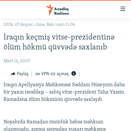
Keçid
linkləri
Əsas
2026, 07 Avqust, cümə, Bakı vaxtı 11:06
məzmuna
GÜNDƏM
İraqın keçmiş vitse-prezidentinə
qayıt
#İZAHLA
Əsas
ölüm hökmü qüvvədə saxlanıb
KORRUPSIOMETR
naviqasiyaya
qayıt
Mart 15, 2007
#ƏSLINDƏ
Axtarışa
FƏRQƏ BAX
Paylaş
VPN-siz açmaq
keç
QANUNI DOĞRU
İraqın Apellyasiya Məhkəməsi Səddam Hüseynin daha
bir yaxın tərəfdaşı – sabiq vitse-prezident Taha Yassin
ARAŞDIRMA
Ramadana ölüm hökmünü qüvvədə saxlayıb.
MULTIMEDIA
RADIO ARXIV
VIDEO
Noyabrda Ramadan ömürlük həbsə məhkum
HAQQIMIZDA
FOTOQALEREYA
OXU ZALI
olunmuşdu, amma sonradan yuxarı məhkəmə