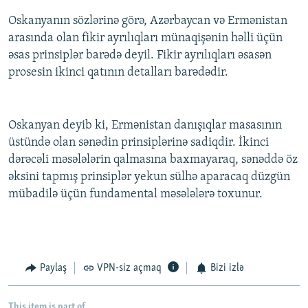
Oskanyanın sözlərinə görə, Azərbaycan və Ermənistan
arasında olan fikir ayrılıqları münaqişənin həlli üçün
əsas prinsiplər barədə deyil. Fikir ayrılıqları əsasən
prosesin ikinci qatının detalları barədədir.
Oskanyan deyib ki, Ermənistan danışıqlar masasının
üstündə olan sənədin prinsiplərinə sadiqdir. İkinci
dərəcəli məsələlərin qalmasına baxmayaraq, sənəddə öz
əksini tapmış prinsiplər yekun sülhə aparacaq düzgün
mübadilə üçün fundamental məsələlərə toxunur.
Paylaş
VPN-siz açmaq
Bizi izlə
This item is part of