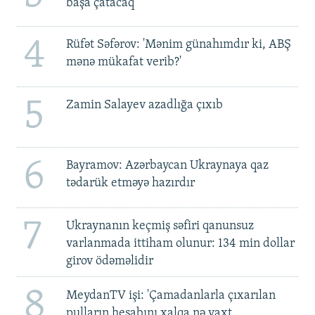
başa çatacaq
4
Rüfət Səfərov: 'Mənim günahımdır ki, ABŞ
mənə mükafat verib?'
5
Zamin Salayev azadlığa çıxıb
6
Bayramov: Azərbaycan Ukraynaya qaz
tədarük etməyə hazırdır
7
Ukraynanın keçmiş səfiri qanunsuz
varlanmada ittiham olunur: 134 min dollar
girov ödəməlidir
8
MeydanTV işi: 'Çamadanlarla çıxarılan
pulların hesabını xalqa nə vaxt