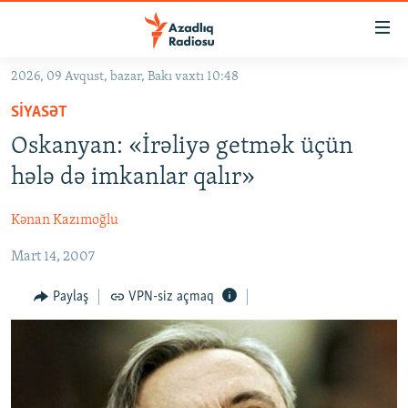
Keçid
linkləri
Əsas
2026, 09 Avqust, bazar, Bakı vaxtı 10:48
məzmuna
GÜNDƏM
SIYASƏT
qayıt
#İZAHLA
Əsas
Oskanyan: «İrəliyə getmək üçün
KORRUPSIOMETR
naviqasiyaya
hələ də imkanlar qalır»
qayıt
#ƏSLINDƏ
Axtarışa
Kənan Kazımoğlu
FƏRQƏ BAX
keç
Mart 14, 2007
QANUNI DOĞRU
ARAŞDIRMA
Paylaş
VPN-siz açmaq
MULTIMEDIA
RADIO ARXIV
VIDEO
HAQQIMIZDA
FOTOQALEREYA
OXU ZALI