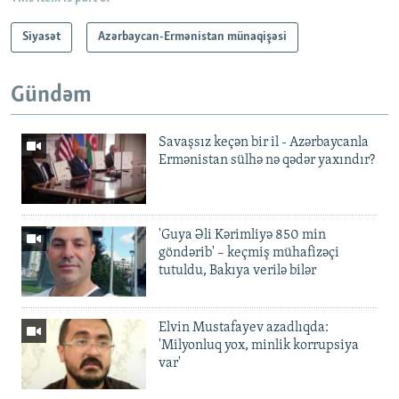
Siyasət
Azərbaycan-Ermənistan münaqişəsi
Gündəm
Savaşsız keçən bir il - Azərbaycanla
Ermənistan sülhə nə qədər yaxındır?
'Guya Əli Kərimliyə 850 min
göndərib' – keçmiş mühafizəçi
tutuldu, Bakıya verilə bilər
Elvin Mustafayev azadlıqda:
'Milyonluq yox, minlik korrupsiya
var'