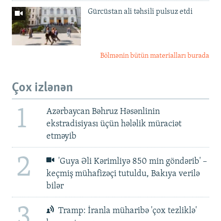
Gürcüstan ali təhsili pulsuz etdi
Bölmənin bütün materialları burada
Çox izlənən
1
Azərbaycan Bəhruz Həsənlinin
ekstradisiyası üçün hələlik müraciət
etməyib
2
'Guya Əli Kərimliyə 850 min göndərib' –
keçmiş mühafizəçi tutuldu, Bakıya verilə
bilər
3
Tramp: İranla müharibə 'çox tezliklə'