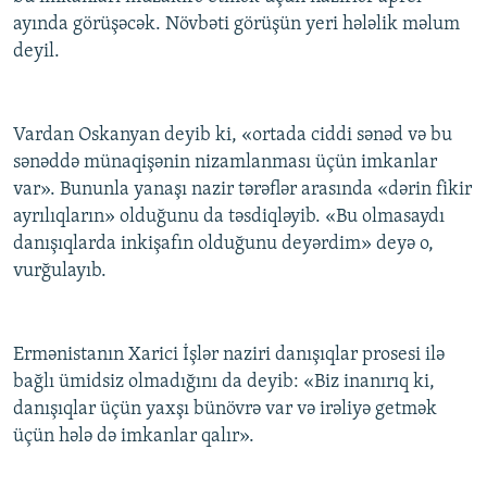
ayında görüşəcək. Növbəti görüşün yeri hələlik məlum
deyil.
Vardan Oskanyan deyib ki, «ortada ciddi sənəd və bu
sənəddə münaqişənin nizamlanması üçün imkanlar
var». Bununla yanaşı nazir tərəflər arasında «dərin fikir
ayrılıqların» olduğunu da təsdiqləyib. «Bu olmasaydı
danışıqlarda inkişafın olduğunu deyərdim» deyə o,
vurğulayıb.
Ermənistanın Xarici İşlər naziri danışıqlar prosesi ilə
bağlı ümidsiz olmadığını da deyib: «Biz inanırıq ki,
danışıqlar üçün yaxşı bünövrə var və irəliyə getmək
üçün hələ də imkanlar qalır».