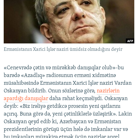
İNFOQRAFIKA
AZƏRBAYCAN ƏDƏBIYYATI KITABXANASI
MISSIYAMIZ
BIZI IZLƏ
KARIKATURA
İSLAM VƏ DEMOKRATIYA
PEŞƏ ETIKASI VƏ JURNALISTIKA STANDARTLARIMIZ
İZ - MƏDƏNIYYƏT PROQRAMI
MATERIALLARIMIZDAN ISTIFADƏ
AZADLIQRADIOSU MOBIL TELEFONUNUZDA
RFE/RL-in bütün saytları
Ermənistanın Xarici İşlər naziri ümidsiz olmadığını deyir
BIZIMLƏ ƏLAQƏ
XƏBƏR BÜLLETENLƏRIMIZ
«Cenevrədə çətin və mürəkkəb danışıqlar olub»-bu
barədə «Azadlıq» radiosunun erməni xidmətinə
müsahibəsində Ermənistanın Xarici İşlər naziri Vardan
Oskanyan bildirib. Onun sözlərinə görə,
nazirlərin
apardığı danışıqlar
daha rahat keçməliydi. Oskanyan
deyib: «Biz irəliyə getdikcə prosesin yeni qatlarını
açırıq. Buna görə də, yeni çətinliklərlə üzləşirik». Lakin
Oskanyan qeyd edib ki, Azərbaycan və Ermənistan
prezidentlərinin görüşü üçün hələ də imkanlar var və
bu imkanları müzakirə etmək üçün nazirlər aprel