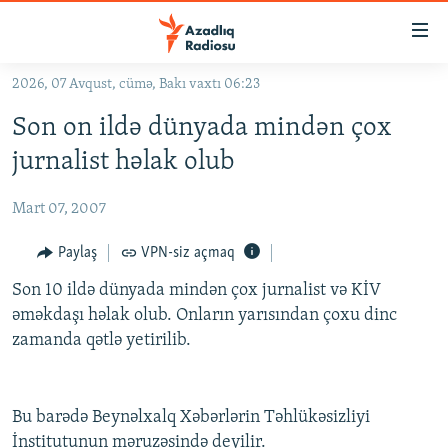
Keçid
linkləri
Əsas
2026, 07 Avqust, cümə, Bakı vaxtı 06:23
məzmuna
GÜNDƏM
Son on ildə dünyada mindən çox
qayıt
#İZAHLA
Əsas
jurnalist həlak olub
KORRUPSIOMETR
naviqasiyaya
qayıt
Mart 07, 2007
#ƏSLINDƏ
Axtarışa
FƏRQƏ BAX
Paylaş
VPN-siz açmaq
keç
QANUNI DOĞRU
Son 10 ildə dünyada mindən çox jurnalist və KİV
əməkdaşı həlak olub. Onların yarısından çoxu dinc
ARAŞDIRMA
zamanda qətlə yetirilib.
MULTIMEDIA
RADIO ARXIV
VIDEO
Bu barədə Beynəlxalq Xəbərlərin Təhlükəsizliyi
HAQQIMIZDA
FOTOQALEREYA
OXU ZALI
İnstitutunun məruzəsində deyilir.