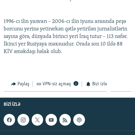
İNFOQRAFIKA
AZƏRBAYCAN ƏDƏBIYYATI KITABXANASI
MISSIYAMIZ
BIZI IZLƏ
KARIKATURA
İSLAM VƏ DEMOKRATIYA
PEŞƏ ETIKASI VƏ JURNALISTIKA STANDARTLARIMIZ
1996-cı ilin yanvarı – 2006-cı ilin iyunu arasında peşə
İZ - MƏDƏNIYYƏT PROQRAMI
MATERIALLARIMIZDAN ISTIFADƏ
borcunu yerinə yetirərkən qətlə yetirilən jurnalistlərin
sayına görə, dünyada birinci yeri İraq tutur – 113 nəfər.
AZADLIQRADIOSU MOBIL TELEFONUNUZDA
RFE/RL-in bütün saytları
İkinci yer Rusiyaya məxsusdur. Orada son 10 ildə 88
BIZIMLƏ ƏLAQƏ
KİV əməkdaşı həlak olub.
XƏBƏR BÜLLETENLƏRIMIZ
Paylaş
VPN-siz açmaq
Bizi izlə
BIZI IZLƏ