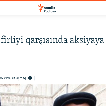
əfirliyi qarşısında aksiyay
VPN-siz açmaq