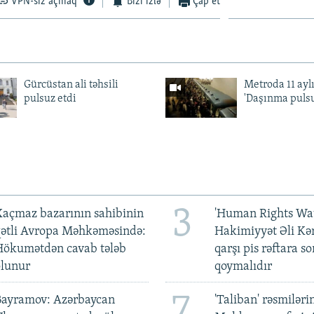
VPN-siz açmaq
Bizi izlə
Çap et
Gürcüstan ali təhsili
Metroda 11 aylı
pulsuz etdi
'Daşınma pulsu
3
açmaz bazarının sahibinin
'Human Rights Wat
qətli Avropa Məhkəməsində:
Hakimiyyət Əli Kə
Hökumətdən cavab tələb
qarşı pis rəftara so
olunur
qoymalıdır
7
Bayramov: Azərbaycan
'Taliban' rəsmiləri