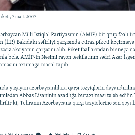
piketi, 7 mart 2007
rbaycan Milli İstiqlal Partiyasının (AMİP) bir qrup fəalı İ
 (İİR) Bakıdakı səfirliyi qarşısında etiraz piketi keçirməyə
zəsiz aksiyanın qarşısını alıb. Piket fəallarından bir neçə nə
nla belə, AMİP-in Nəsimi rayon təşkilatının sədri Azər İsgə
naməsini oxumağa macal tapıb.
da yaşayan azərbaycanlılara qarşı təzyiqlərin dayandırılma
cümlədən Abbas Lisaninin azadlığa buraxılması tələb edilir
irilir ki, Tehranın Azərbaycana qarşı təzyiqlərinə son qoyul