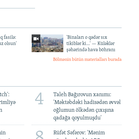
q fasilə:
'Binaları o qədər sıx
z olsun'
tikiblər ki...' — Küləklər
şəhərində hava böhranı
Bölmənin bütün materialları burada
4
ch':
Taleh Bağırovun xanımı:
rimliyə
'Məktəbdəki hadisədən əvvəl
n
oğlumun ölkədən çıxışına
qadağa qoyulmuşdu'
8
nin
Rüfət Səfərov: 'Mənim