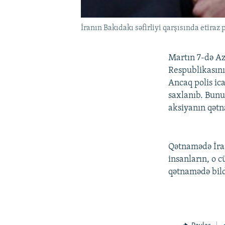
İranın Bakıdakı səfirliyi qarşısında etiraz 
Martın 7-də Azə
Respublikasının
Ancaq polis ica
saxlanıb. Bunu
aksiyanın qət
Qətnamədə İran
insanların, o 
qətnamədə bild