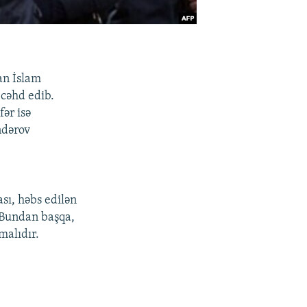
ran İslam
 cəhd edib.
fər isə
ndərov
sı, həbs edilən
. Bundan başqa,
malıdır.