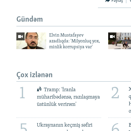
Paylaş
Gündəm
Elvin Mustafayev
azadlıqda: 'Milyonluq yox,
minlik korrupsiya var'
Çox izlənən
1
2
X
Tramp: 'İranla
müharibədənsə, razılaşmaya
üstünlük verirəm'
5
6
Ukraynanın keçmiş səfiri