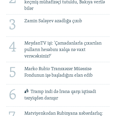
keçmiş mühafizəçi tutuldu, Bakıya verilə
bilər
3
Zamin Salayev azadlığa çıxıb
4
MeydanTV işi: 'Çamadanlarla çıxarılan
pulların hesabını xalqa nə vaxt
verəcəksiniz?'
5
Marko Rubio Transxəzər Müəssisə
Fondunun işə başladığını elan edib
6
Tramp indi də İrana qarşı iqtisadi
təzyiqdən danışır
Matviyenkodan Rubinyana xəbərdarlıq: