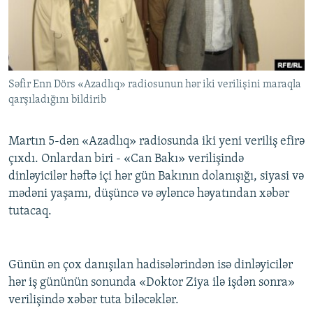
İNFOQRAFIKA
AZƏRBAYCAN ƏDƏBIYYATI KITABXANASI
MISSIYAMIZ
BIZI IZLƏ
KARIKATURA
İSLAM VƏ DEMOKRATIYA
PEŞƏ ETIKASI VƏ JURNALISTIKA STANDARTLARIMIZ
İZ - MƏDƏNIYYƏT PROQRAMI
MATERIALLARIMIZDAN ISTIFADƏ
Səfir Enn Dörs «Azadlıq» radiosunun hər iki verilişini maraqla
AZADLIQRADIOSU MOBIL TELEFONUNUZDA
RFE/RL-in bütün saytları
qarşıladığını bildirib
BIZIMLƏ ƏLAQƏ
XƏBƏR BÜLLETENLƏRIMIZ
Martın 5-dən «Azadlıq» radiosunda iki yeni veriliş efirə
çıxdı. Onlardan biri - «Can Bakı» verilişində
dinləyicilər həftə içi hər gün Bakının dolanışığı, siyasi və
mədəni yaşamı, düşüncə və əyləncə həyatından xəbər
tutacaq.
Günün ən çox danışılan hadisələrindən isə dinləyicilər
hər iş gününün sonunda «Doktor Ziya ilə işdən sonra»
verilişində xəbər tuta biləcəklər.