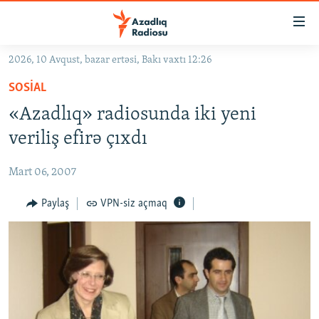
Keçid
linkləri
Əsas
2026, 10 Avqust, bazar ertəsi, Bakı vaxtı 12:26
məzmuna
GÜNDƏM
SOSIAL
qayıt
#İZAHLA
Əsas
«Azadlıq» radiosunda iki yeni
KORRUPSIOMETR
naviqasiyaya
veriliş efirə çıxdı
qayıt
#ƏSLINDƏ
Axtarışa
Mart 06, 2007
FƏRQƏ BAX
keç
QANUNI DOĞRU
Paylaş
VPN-siz açmaq
ARAŞDIRMA
MULTIMEDIA
RADIO ARXIV
VIDEO
HAQQIMIZDA
FOTOQALEREYA
OXU ZALI