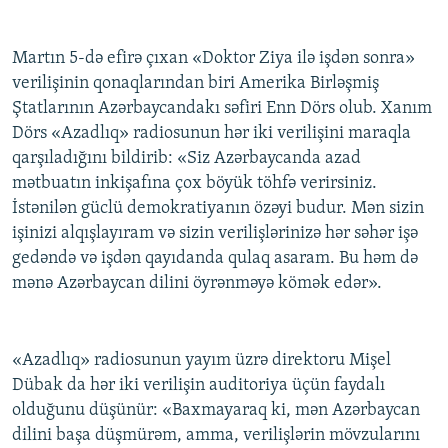
Martın 5-də efirə çıxan «Doktor Ziya ilə işdən sonra»
verilişinin qonaqlarından biri Amerika Birləşmiş
Ştatlarının Azərbaycandakı səfiri Enn Dörs olub. Xanım
Dörs «Azadlıq» radiosunun hər iki verilişini maraqla
qarşıladığını bildirib: «Siz Azərbaycanda azad
mətbuatın inkişafına çox böyük töhfə verirsiniz.
İstənilən güclü demokratiyanın özəyi budur. Mən sizin
işinizi alqışlayıram və sizin verilişlərinizə hər səhər işə
gedəndə və işdən qayıdanda qulaq asaram. Bu həm də
mənə Azərbaycan dilini öyrənməyə kömək edər».
«Azadlıq» radiosunun yayım üzrə direktoru Mişel
Dübak da hər iki verilişin auditoriya üçün faydalı
olduğunu düşünür: «Baxmayaraq ki, mən Azərbaycan
dilini başa düşmürəm, amma, verilişlərin mövzularını