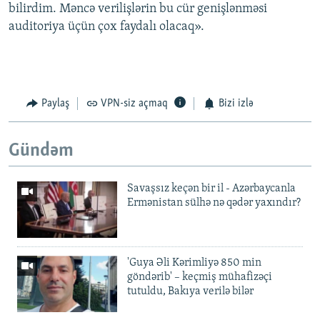
bilirdim. Məncə verilişlərin bu cür genişlənməsi
auditoriya üçün çox faydalı olacaq».
Paylaş
VPN-siz açmaq
Bizi izlə
Gündəm
Savaşsız keçən bir il - Azərbaycanla
Ermənistan sülhə nə qədər yaxındır?
'Guya Əli Kərimliyə 850 min
göndərib' – keçmiş mühafizəçi
tutuldu, Bakıya verilə bilər