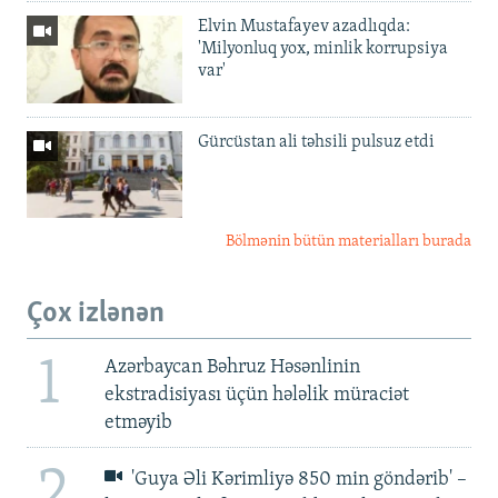
Elvin Mustafayev azadlıqda:
'Milyonluq yox, minlik korrupsiya
var'
Gürcüstan ali təhsili pulsuz etdi
Bölmənin bütün materialları burada
Çox izlənən
1
Azərbaycan Bəhruz Həsənlinin
ekstradisiyası üçün hələlik müraciət
etməyib
2
'Guya Əli Kərimliyə 850 min göndərib' –