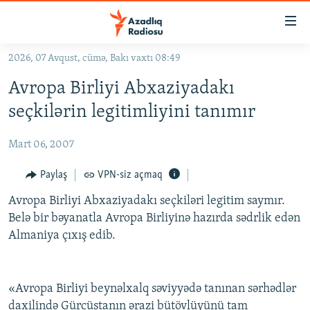
Keçid
linkləri
Əsas
2026, 07 Avqust, cümə, Bakı vaxtı 08:49
məzmuna
GÜNDƏM
Avropa Birliyi Abxaziyadakı
qayıt
#İZAHLA
Əsas
seçkilərin legitimliyini tanımır
KORRUPSIOMETR
naviqasiyaya
qayıt
Mart 06, 2007
#ƏSLINDƏ
Axtarışa
FƏRQƏ BAX
Paylaş
VPN-siz açmaq
keç
QANUNI DOĞRU
Avropa Birliyi Abxaziyadakı seçkiləri legitim saymır.
Belə bir bəyanatla Avropa Birliyinə hazırda sədrlik edən
ARAŞDIRMA
Almaniya çıxış edib.
MULTIMEDIA
RADIO ARXIV
VIDEO
«Avropa Birliyi beynəlxalq səviyyədə tanınan sərhədlər
HAQQIMIZDA
FOTOQALEREYA
OXU ZALI
daxilində Gürcüstanın ərazi bütövlüyünü tam