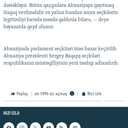
dəstəkləyir. Bütün qaçqınlara Abxaziyaya qayıtmaq
İNFOQRAFIKA
AZƏRBAYCAN ƏDƏBIYYATI KITABXANASI
MISSIYAMIZ
BIZI IZLƏ
hüquq verilməlidir və yalnız bundan sonra seçkilərin
KARIKATURA
İSLAM VƏ DEMOKRATIYA
PEŞƏ ETIKASI VƏ JURNALISTIKA STANDARTLARIMIZ
legitimliyi barədə məsələ qaldırıla bilər», -- deyə
İZ - MƏDƏNIYYƏT PROQRAMI
MATERIALLARIMIZDAN ISTIFADƏ
bəyanatda qeyd olunur.
AZADLIQRADIOSU MOBIL TELEFONUNUZDA
RFE/RL-in bütün saytları
BIZIMLƏ ƏLAQƏ
Abxaziyada parlament seçkiləri ötən bazar keçirilib.
Abxaziya prezidenti Sergey Baqapş seçkiləri
XƏBƏR BÜLLETENLƏRIMIZ
respublikanın müstəqilliyinin yeni təsdiqi adlandırıb.
Paylaş
VPN-siz açmaq
Bizi izlə
BIZI IZLƏ