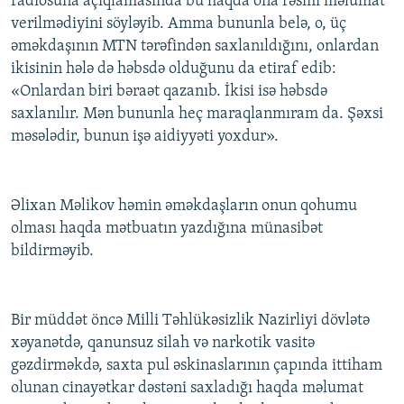
radiosuna açıqlamasında bu haqda ona rəsmi məlumat
İNFOQRAFIKA
AZƏRBAYCAN ƏDƏBIYYATI KITABXANASI
MISSIYAMIZ
verilmədiyini söyləyib. Amma bununla belə, o, üç
BIZI IZLƏ
əməkdaşının MTN tərəfindən saxlanıldığını, onlardan
KARIKATURA
İSLAM VƏ DEMOKRATIYA
PEŞƏ ETIKASI VƏ JURNALISTIKA STANDARTLARIMIZ
ikisinin hələ də həbsdə olduğunu da etiraf edib:
İZ - MƏDƏNIYYƏT PROQRAMI
MATERIALLARIMIZDAN ISTIFADƏ
«Onlardan biri bəraət qazanıb. İkisi isə həbsdə
saxlanılır. Mən bununla heç maraqlanmıram da. Şəxsi
AZADLIQRADIOSU MOBIL TELEFONUNUZDA
RFE/RL-in bütün saytları
məsələdir, bunun işə aidiyyəti yoxdur».
BIZIMLƏ ƏLAQƏ
XƏBƏR BÜLLETENLƏRIMIZ
Əlixan Məlikov həmin əməkdaşların onun qohumu
olması haqda mətbuatın yazdığına münasibət
bildirməyib.
Bir müddət öncə Milli Təhlükəsizlik Nazirliyi dövlətə
xəyanətdə, qanunsuz silah və narkotik vasitə
gəzdirməkdə, saxta pul əskinaslarının çapında ittiham
olunan cinayətkar dəstəni saxladığı haqda məlumat