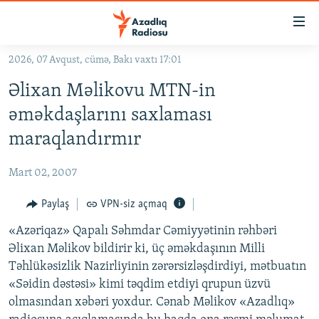
Keçid
linkləri
Əsas
2026, 07 Avqust, cümə, Bakı vaxtı 17:01
məzmuna
GÜNDƏM
Əlixan Məlikovu MTN-in
qayıt
#İZAHLA
Əsas
əməkdaşlarını saxlaması
KORRUPSIOMETR
naviqasiyaya
maraqlandırmır
qayıt
#ƏSLINDƏ
Axtarışa
Mart 02, 2007
FƏRQƏ BAX
keç
QANUNI DOĞRU
Paylaş
VPN-siz açmaq
ARAŞDIRMA
«Azəriqaz» Qapalı Səhmdar Cəmiyyətinin rəhbəri
Əlixan Məlikov bildirir ki, üç əməkdaşının Milli
MULTIMEDIA
Təhlükəsizlik Nazirliyinin zərərsizləşdirdiyi, mətbuatın
RADIO ARXIV
VIDEO
«Səidin dəstəsi» kimi təqdim etdiyi qrupun üzvü
olmasından xəbəri yoxdur. Cənab Məlikov «Azadlıq»
HAQQIMIZDA
FOTOQALEREYA
OXU ZALI