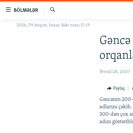
Keçid
BÖLMƏLƏR
linkləri
Axtar
Əsas
2026, 09 Avqust, bazar, Bakı vaxtı 15:19
GÜNDƏM
məzmuna
#İZAHLA
Gəncə 
qayıt
Əsas
KORRUPSIOMETR
orqanl
naviqasiyaya
#ƏSLINDƏ
qayıt
Axtarışa
FƏRQƏ BAX
Fevral 28, 2007
keç
QANUNI DOĞRU
Paylaş
ARAŞDIRMA
Gəncənin 200-ə
MULTIMEDIA
adlarını çəkib
RADIO ARXIV
VIDEO
300-dən çox sa
adını göstəribl
HAQQIMIZDA
FOTOQALEREYA
OXU ZALI