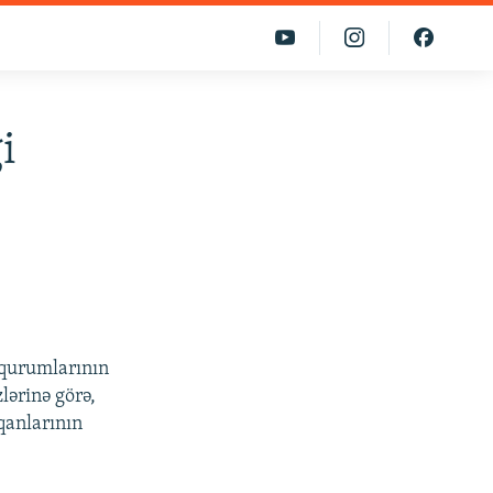
i
 qurumlarının
lərinə görə,
qanlarının