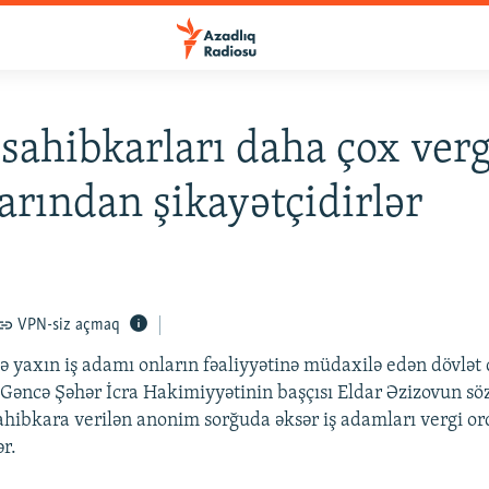
sahibkarları daha çox verg
arından şikayətçidirlər
VPN-siz açmaq
 yaxın iş adamı onların fəaliyyətinə müdaxilə edən dövlət
. Gəncə Şəhər İcra Hakimiyyətinin başçısı Eldar Əzizovun söz
hibkara verilən anonim sorğuda əksər iş adamları vergi or
ər.