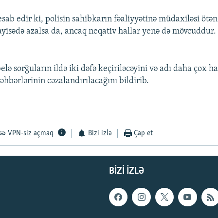
sab edir ki, polisin sahibkarın fəaliyyətinə müdaxiləsi ötən
ayisədə azalsa da, ancaq neqativ hallar yenə də mövcuddur.
lə sorğuların ildə iki dəfə keçiriləcəyini və adı daha çox h
hbərlərinin cəzalandırılacağını bildirib.
VPN-siz açmaq
Bizi izlə
Çap et
BIZI IZLƏ