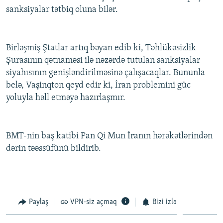
sanksiyalar tətbiq oluna bilər.
İNFOQRAFIKA
AZƏRBAYCAN ƏDƏBIYYATI KITABXANASI
MISSIYAMIZ
BIZI IZLƏ
KARIKATURA
İSLAM VƏ DEMOKRATIYA
PEŞƏ ETIKASI VƏ JURNALISTIKA STANDARTLARIMIZ
İZ - MƏDƏNIYYƏT PROQRAMI
MATERIALLARIMIZDAN ISTIFADƏ
Birləşmiş Ştatlar artıq bəyan edib ki, Təhlükəsizlik
Şurasının qətnaməsi ilə nəzərdə tutulan sanksiyalar
AZADLIQRADIOSU MOBIL TELEFONUNUZDA
RFE/RL-in bütün saytları
siyahısının genişləndirilməsinə çalışacaqlar. Bununla
BIZIMLƏ ƏLAQƏ
belə, Vaşinqton qeyd edir ki, İran problemini güc
yoluyla həll etməyə hazırlaşmır.
XƏBƏR BÜLLETENLƏRIMIZ
BMT-nin baş katibi Pan Qi Mun İranın hərəkətlərindən
dərin təəssüfünü bildirib.
Paylaş
VPN-siz açmaq
Bizi izlə