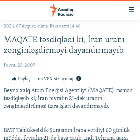
Keçid
linkləri
Əsas
2026, 07 Avqust, cümə, Bakı vaxtı 14:46
məzmuna
GÜNDƏM
MAQATE təsdiqlədi ki, İran uranı
qayıt
#İZAHLA
Əsas
zənginləşdirməyi dayandırmayıb
KORRUPSIOMETR
naviqasiyaya
qayıt
Fevral 23, 2007
#ƏSLINDƏ
Axtarışa
FƏRQƏ BAX
Paylaş
VPN-siz açmaq
keç
QANUNI DOĞRU
Beynəlxalq Atom Enerjisi Agentliyi (MAQATE) rəsmən
təsdiqləyib ki, İran fevralın 21-dək uranın
ARAŞDIRMA
zənginləşdirilməsi üzrə işləri dayandırmayıb.
MULTIMEDIA
RADIO ARXIV
VIDEO
BMT Təhlükəsizlik Şurasının İrana verdiyi 60 günlük
HAQQIMIZDA
FOTOQALEREYA
OXU ZALI
müddət fevralın 21-də başa çatıb. İndi Tehrana qarşı