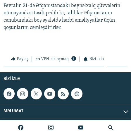
Fevralın 21-də Əfqanıstandakı beynəlxalq qüvvələrin
İNFOQRAFIKA
AZƏRBAYCAN ƏDƏBIYYATI KITABXANASI
MISSIYAMIZ
BIZI IZLƏ
nümayəndəsi təsdiq edib ki, taliblər Əfqanıstanın
KARIKATURA
İSLAM VƏ DEMOKRATIYA
PEŞƏ ETIKASI VƏ JURNALISTIKA STANDARTLARIMIZ
cənubundakı beş əyalətdə hərbi əməliyyatlar üçün
İZ - MƏDƏNIYYƏT PROQRAMI
MATERIALLARIMIZDAN ISTIFADƏ
qoşunlarını cəmləşdirirlər.
AZADLIQRADIOSU MOBIL TELEFONUNUZDA
RFE/RL-in bütün saytları
BIZIMLƏ ƏLAQƏ
XƏBƏR BÜLLETENLƏRIMIZ
Paylaş
VPN-siz açmaq
Bizi izlə
BIZI IZLƏ
MƏLUMAT
AzadlıqRadiosu © 2026 Inc. | Bütün hüquqlar qorunur