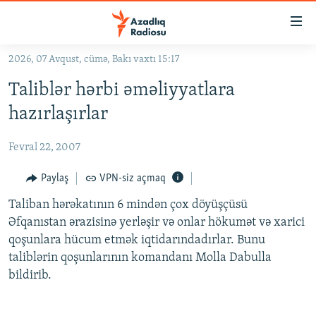
Keçid
linkləri
Əsas
2026, 07 Avqust, cümə, Bakı vaxtı 15:17
məzmuna
GÜNDƏM
Taliblər hərbi əməliyyatlara
qayıt
#İZAHLA
Əsas
hazırlaşırlar
KORRUPSIOMETR
naviqasiyaya
qayıt
Fevral 22, 2007
#ƏSLINDƏ
Axtarışa
FƏRQƏ BAX
Paylaş
VPN-siz açmaq
keç
QANUNI DOĞRU
Taliban hərəkatının 6 mindən çox döyüşçüsü
Əfqanıstan ərazisinə yerləşir və onlar hökumət və xarici
ARAŞDIRMA
qoşunlara hücum etmək iqtidarındadırlar. Bunu
MULTIMEDIA
taliblərin qoşunlarının komandanı Molla Dabulla
bildirib.
RADIO ARXIV
VIDEO
HAQQIMIZDA
FOTOQALEREYA
OXU ZALI