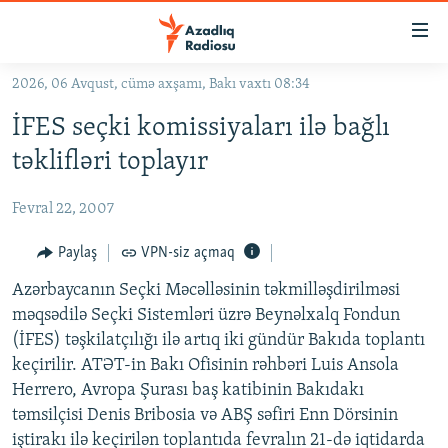
Keçid
linkləri
Əsas
2026, 06 Avqust, cümə axşamı, Bakı vaxtı 08:34
məzmuna
GÜNDƏM
İFES seçki komissiyaları ilə bağlı
qayıt
#İZAHLA
Əsas
təklifləri toplayır
KORRUPSIOMETR
naviqasiyaya
qayıt
Fevral 22, 2007
#ƏSLINDƏ
Axtarışa
FƏRQƏ BAX
Paylaş
VPN-siz açmaq
keç
QANUNI DOĞRU
Azərbaycanın Seçki Məcəlləsinin təkmilləşdirilməsi
məqsədilə Seçki Sistemləri üzrə Beynəlxalq Fondun
ARAŞDIRMA
(İFES) təşkilatçılığı ilə artıq iki gündür Bakıda toplantı
MULTIMEDIA
keçirilir. ATƏT-in Bakı Ofisinin rəhbəri Luis Ansola
Herrero, Avropa Şurası baş katibinin Bakıdakı
RADIO ARXIV
VIDEO
təmsilçisi Denis Bribosia və ABŞ səfiri Enn Dörsinin
HAQQIMIZDA
FOTOQALEREYA
OXU ZALI
iştirakı ilə keçirilən toplantıda fevralın 21-də iqtidarda