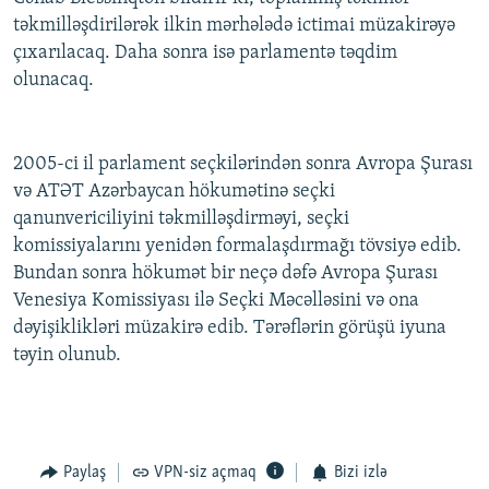
təkmilləşdirilərək ilkin mərhələdə ictimai müzakirəyə
çıxarılacaq. Daha sonra isə parlamentə təqdim
olunacaq.
2005-ci il parlament seçkilərindən sonra Avropa Şurası
və ATƏT Azərbaycan hökumətinə seçki
qanunvericiliyini təkmilləşdirməyi, seçki
komissiyalarını yenidən formalaşdırmağı tövsiyə edib.
Bundan sonra hökumət bir neçə dəfə Avropa Şurası
Venesiya Komissiyası ilə Seçki Məcəlləsini və ona
dəyişiklikləri müzakirə edib. Tərəflərin görüşü iyuna
təyin olunub.
Paylaş
VPN-siz açmaq
Bizi izlə