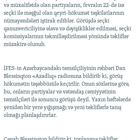
və müxalifətdə olan partiyaların, fevralın 22-də isə
İNFOQRAFIKA
AZƏRBAYCAN ƏDƏBIYYATI KITABXANASI
MISSIYAMIZ
BIZI IZLƏ
seçki ilə məşğul olan qeyri-hökumət təşkilatlarının
KARIKATURA
İSLAM VƏ DEMOKRATIYA
PEŞƏ ETIKASI VƏ JURNALISTIKA STANDARTLARIMIZ
nümayəndələri iştirak ediblər. Görüşdə seçki
qanunvericiliyinə əlavə və dəyişikliklər edilməsi, seçki
İZ - MƏDƏNIYYƏT PROQRAMI
MATERIALLARIMIZDAN ISTIFADƏ
komissiyalarının təkmilləşdirilməsi yönündə təkliflər
AZADLIQRADIOSU MOBIL TELEFONUNUZDA
RFE/RL-in bütün saytları
müzakirə olunub.
BIZIMLƏ ƏLAQƏ
XƏBƏR BÜLLETENLƏRIMIZ
İFES-in Azərbaycandakı təmsilçiliyinin rəhbəri Dan
Blessinqton «Azadlıq» radiosuna bildirib ki, görüş
hökumətin təşəbbüsülə keçirilir. Onun sözlərinə görə,
bu, onların partiyalar və vətəndaş cəmiyyətinin
təmsilçiləri ilə sonuncu görüşü deyil. Yaxın həftələrdə
yenidən bir yerə yığışmağı və yeni təkliflərlə tanış
olmağı planlaşdırırlar.
Cənab Blessinqton bildirir ki, toplanmış təkliflər