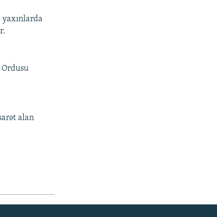
u yaxınlarda
r.
q Ordusu
sarət alan