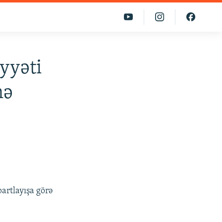
iyyəti
nə
artlayışa görə