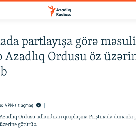
nada partlayışa görə məsul
 Azadlıq Ordusu öz üzəri
üb
VPN-siz açmaq
zadlıq Ordusu adlandıran qruplaşma Priştinada dünənki p
 üzərinə götürüb.