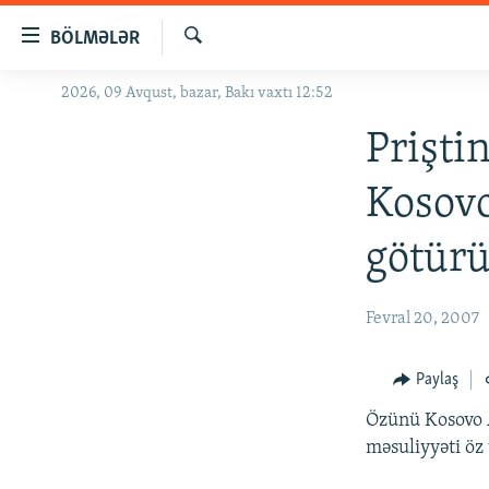
Keçid
BÖLMƏLƏR
linkləri
Axtar
Əsas
2026, 09 Avqust, bazar, Bakı vaxtı 12:52
GÜNDƏM
məzmuna
#İZAHLA
Prişti
qayıt
Əsas
KORRUPSIOMETR
Kosovo
naviqasiyaya
#ƏSLINDƏ
qayıt
götür
Axtarışa
FƏRQƏ BAX
keç
QANUNI DOĞRU
Fevral 20, 2007
ARAŞDIRMA
MULTIMEDIA
Paylaş
RADIO ARXIV
VIDEO
Özünü Kosovo A
məsuliyyəti öz
HAQQIMIZDA
FOTOQALEREYA
OXU ZALI