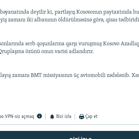
əyanatında deyilir ki, partlayış Kosovonun paytaxtında b
iş zamanı iki albanının öldürülməsinə görə, qisas tədbiridi
n sonlarında serb qoşunlarına qarşı vuruşmuş Kosovo Azadlı
Qruplaşma özünü onun varisi adlandırır.
tlayış zamanı BMT missiyasının üç avtomobili zədələnib. Xə
VPN-siz açmaq
Bizi izlə
Çap et