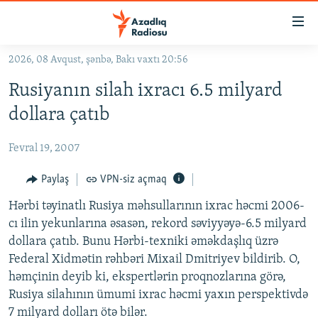
Keçid
linkləri
Əsas
2026, 08 Avqust, şənbə, Bakı vaxtı 20:56
məzmuna
GÜNDƏM
Rusiyanın silah ixracı 6.5 milyard
qayıt
#İZAHLA
Əsas
dollara çatıb
KORRUPSIOMETR
naviqasiyaya
qayıt
Fevral 19, 2007
#ƏSLINDƏ
Axtarışa
FƏRQƏ BAX
Paylaş
VPN-siz açmaq
keç
QANUNI DOĞRU
Hərbi təyinatlı Rusiya məhsullarının ixrac həcmi 2006-
cı ilin yekunlarına əsasən, rekord səviyyəyə-6.5 milyard
ARAŞDIRMA
dollara çatıb. Bunu Hərbi-texniki əməkdaşlıq üzrə
MULTIMEDIA
Federal Xidmətin rəhbəri Mixail Dmitriyev bildirib. O,
həmçinin deyib ki, ekspertlərin proqnozlarına görə,
RADIO ARXIV
VIDEO
Rusiya silahının ümumi ixrac həcmi yaxın perspektivdə
HAQQIMIZDA
FOTOQALEREYA
OXU ZALI
7 milyard dolları ötə bilər.