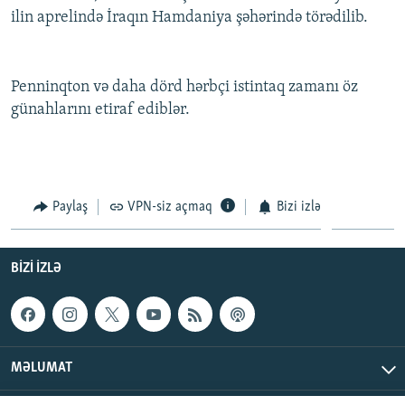
ilin aprelində İraqın Hamdaniya şəhərində törədilib.
İNFOQRAFIKA
AZƏRBAYCAN ƏDƏBIYYATI KITABXANASI
MISSIYAMIZ
BIZI IZLƏ
KARIKATURA
İSLAM VƏ DEMOKRATIYA
PEŞƏ ETIKASI VƏ JURNALISTIKA STANDARTLARIMIZ
İZ - MƏDƏNIYYƏT PROQRAMI
MATERIALLARIMIZDAN ISTIFADƏ
Penninqton və daha dörd hərbçi istintaq zamanı öz
günahlarını etiraf ediblər.
AZADLIQRADIOSU MOBIL TELEFONUNUZDA
RFE/RL-in bütün saytları
BIZIMLƏ ƏLAQƏ
XƏBƏR BÜLLETENLƏRIMIZ
Paylaş
VPN-siz açmaq
Bizi izlə
BIZI IZLƏ
MƏLUMAT