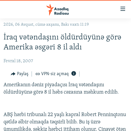
Keçid
linkləri
Əsas
2026, 06 Avqust, cümə axşamı, Bakı vaxtı 11:19
məzmuna
GÜNDƏM
İraq vətəndaşını öldürdüyünə görə
qayıt
#İZAHLA
Əsas
Amerika əsgəri 8 il aldı
KORRUPSIOMETR
naviqasiyaya
qayıt
Fevral 18, 2007
#ƏSLINDƏ
Axtarışa
FƏRQƏ BAX
Paylaş
VPN-siz açmaq
keç
QANUNI DOĞRU
Amerikanın dəniz piyadaçısı İraq vətəndaşını
öldürdüyünə görə 8 il həbs cəzasına məhkum edilib.
ARAŞDIRMA
MULTIMEDIA
ABŞ hərbi tribunalı 22 yaşlı kapral Robert Penninqtonu
RADIO ARXIV
VIDEO
qətldə əlbir olmaqda təqsirli bilib. Bu iş üzrə
HAQQIMIZDA
FOTOQALEREYA
OXU ZALI
ümumilikdə, səkkiz hərbçi ittiham olunur. Cinayət ötən