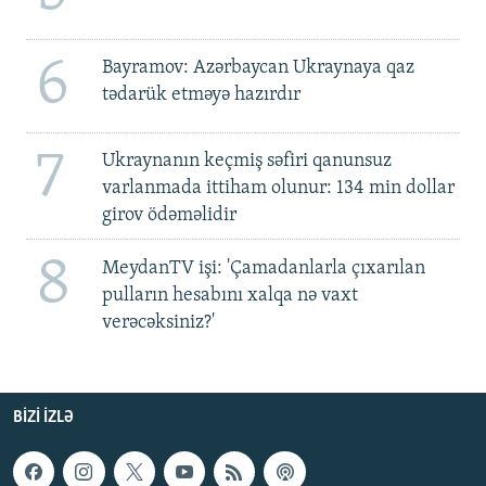
6
Bayramov: Azərbaycan Ukraynaya qaz
tədarük etməyə hazırdır
7
Ukraynanın keçmiş səfiri qanunsuz
varlanmada ittiham olunur: 134 min dollar
girov ödəməlidir
8
MeydanTV işi: 'Çamadanlarla çıxarılan
pulların hesabını xalqa nə vaxt
verəcəksiniz?'
BIZI IZLƏ