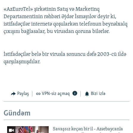
«AzEuroTel» şirkətinin Satış və Marketinq
Departamentinin rəhbəri Əjdər İsmayılov deyir ki,
istifadəçilər internetə qoşularkən telefonun beynəlxalq
çıxışını bağlasalar, bu virusdan qoruna bilərlər.
İstifadəçilər belə bir virusla sonuncu dəfə 2003-cü ildə
qarşılaşmışdılar.
Paylaş
VPN-siz açmaq
Bizi izlə
Gündəm
Savaşsız keçən bir il - Azərbaycanla