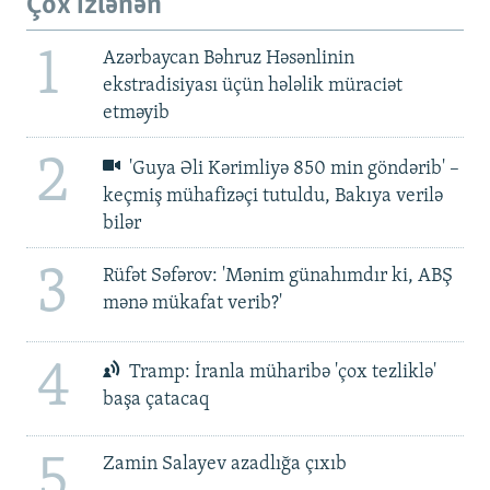
Çox izlənən
1
Azərbaycan Bəhruz Həsənlinin
ekstradisiyası üçün hələlik müraciət
etməyib
2
'Guya Əli Kərimliyə 850 min göndərib' –
keçmiş mühafizəçi tutuldu, Bakıya verilə
bilər
3
Rüfət Səfərov: 'Mənim günahımdır ki, ABŞ
mənə mükafat verib?'
4
Tramp: İranla müharibə 'çox tezliklə'
başa çatacaq
5
Zamin Salayev azadlığa çıxıb