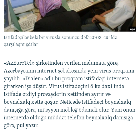
İNFOQRAFIKA
AZƏRBAYCAN ƏDƏBIYYATI KITABXANASI
MISSIYAMIZ
BIZI IZLƏ
KARIKATURA
İSLAM VƏ DEMOKRATIYA
PEŞƏ ETIKASI VƏ JURNALISTIKA STANDARTLARIMIZ
İZ - MƏDƏNIYYƏT PROQRAMI
MATERIALLARIMIZDAN ISTIFADƏ
İstifadəçilər belə bir virusla sonuncu dəfə 2003-cü ildə
AZADLIQRADIOSU MOBIL TELEFONUNUZDA
RFE/RL-in bütün saytları
qarşılaşmışdılar
BIZIMLƏ ƏLAQƏ
XƏBƏR BÜLLETENLƏRIMIZ
«AzEuroTel» şirkətindən verilən məlumata görə,
Azərbaycanın internet şəbəkəsində yeni virus proqramı
yayılıb. «Dialer» adlı bu proqram istifadəçi internetə
girərkən işə düşür. Virus istifadəçini ölkə daxilində
istifadə etdiyi provayderin xəttindən ayırır və
beynəlxalq xəttə qoşur. Nəticədə istifadəçi beynəlxalq
danışığa görə, müəyyən məbləğ ödəməli olur. Yəni onun
internetdə olduğu müddət telefon beynəlxalq danışığa
görə, pul yazır.