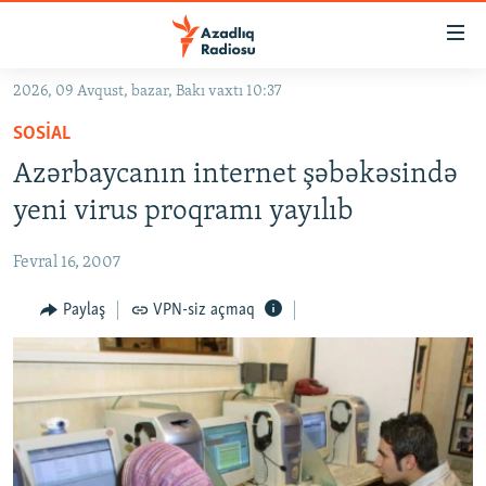
Keçid
linkləri
Əsas
2026, 09 Avqust, bazar, Bakı vaxtı 10:37
məzmuna
GÜNDƏM
SOSIAL
qayıt
#İZAHLA
Əsas
Azərbaycanın internet şəbəkəsində
KORRUPSIOMETR
naviqasiyaya
yeni virus proqramı yayılıb
qayıt
#ƏSLINDƏ
Axtarışa
Fevral 16, 2007
FƏRQƏ BAX
keç
QANUNI DOĞRU
Paylaş
VPN-siz açmaq
ARAŞDIRMA
MULTIMEDIA
RADIO ARXIV
VIDEO
HAQQIMIZDA
FOTOQALEREYA
OXU ZALI