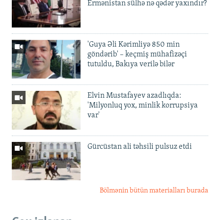
Ermənistan sülhə nə qədər yaxındır?
'Guya Əli Kərimliyə 850 min
göndərib' – keçmiş mühafizəçi
tutuldu, Bakıya verilə bilər
Elvin Mustafayev azadlıqda:
'Milyonluq yox, minlik korrupsiya
var'
Gürcüstan ali təhsili pulsuz etdi
Bölmənin bütün materialları burada