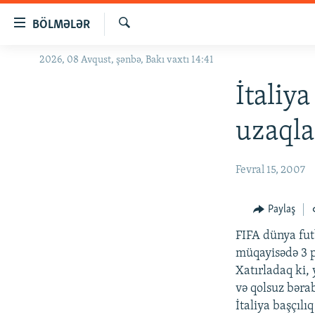
Keçid
BÖLMƏLƏR
linkləri
Axtar
Əsas
2026, 08 Avqust, şənbə, Bakı vaxtı 14:41
GÜNDƏM
məzmuna
#İZAHLA
İtaliya
qayıt
Əsas
KORRUPSIOMETR
uzaqla
naviqasiyaya
#ƏSLINDƏ
qayıt
Axtarışa
FƏRQƏ BAX
Fevral 15, 2007
keç
QANUNI DOĞRU
Paylaş
ARAŞDIRMA
FIFA dünya futb
MULTIMEDIA
müqayisədə 3 p
RADIO ARXIV
VIDEO
Xatırladaq ki,
və qolsuz bərab
HAQQIMIZDA
FOTOQALEREYA
OXU ZALI
İtaliya başçılıq