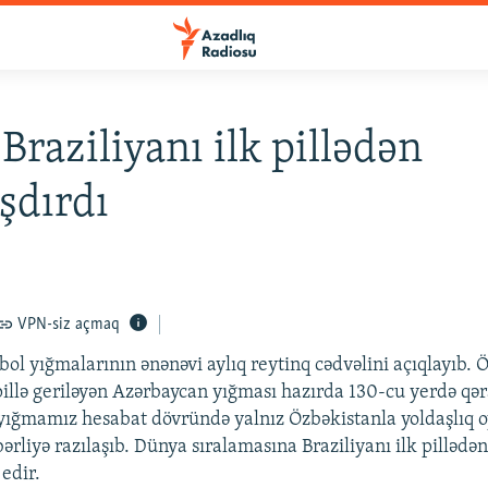
 Braziliyanı ilk pillədən
şdırdı
VPN-siz açmaq
ol yığmalarının ənənəvi aylıq reytinq cədvəlini açıqlayıb. 
illə geriləyən Azərbaycan yığması hazırda 130-cu yerdə qər
 yığmamız hesabat dövründə yalnız Özbəkistanla yoldaşlıq 
ərliyə razılaşıb. Dünya sıralamasına Braziliyanı ilk pillədə
 edir.