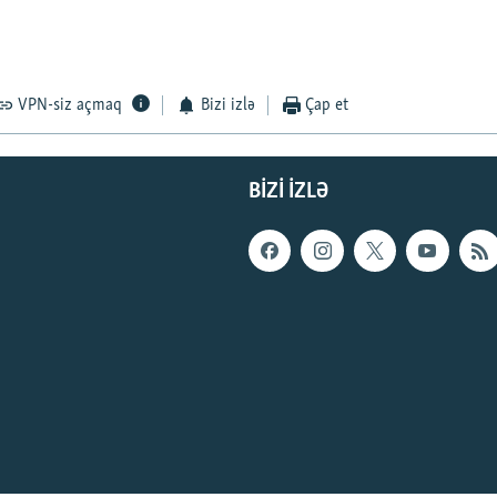
VPN-siz açmaq
Bizi izlə
Çap et
BIZI IZLƏ