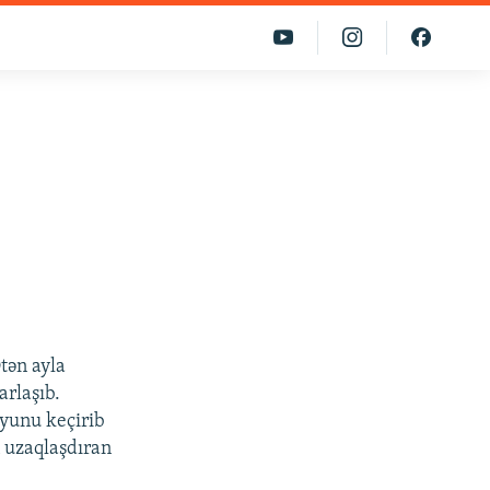
Ötən ayla
arlaşıb.
oyunu keçirib
n uzaqlaşdıran