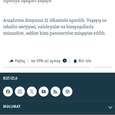
İspaniya uşaqları yaşayır.
İNFOQRAFIKA
AZƏRBAYCAN ƏDƏBIYYATI KITABXANASI
MISSIYAMIZ
BIZI IZLƏ
KARIKATURA
İSLAM VƏ DEMOKRATIYA
PEŞƏ ETIKASI VƏ JURNALISTIKA STANDARTLARIMIZ
Araşdırma dünyanın 21 ölkəsində aparılıb. Yaşayış və
İZ - MƏDƏNIYYƏT PROQRAMI
MATERIALLARIMIZDAN ISTIFADƏ
təhsilin səviyyəsi, valideynlər və həmyaşıdlarla
AZADLIQRADIOSU MOBIL TELEFONUNUZDA
RFE/RL-in bütün saytları
münasibət, səhhət kimi parametrlər müqayisə edilib.
BIZIMLƏ ƏLAQƏ
XƏBƏR BÜLLETENLƏRIMIZ
Paylaş
VPN-siz açmaq
Bizi izlə
BIZI IZLƏ
MƏLUMAT