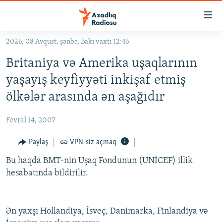
Keçid
linkləri
Əsas
2026, 08 Avqust, şənbə, Bakı vaxtı 12:45
məzmuna
GÜNDƏM
Britaniya və Amerika uşaqlarının
qayıt
#İZAHLA
Əsas
yaşayış keyfiyyəti inkişaf etmiş
KORRUPSIOMETR
naviqasiyaya
ölkələr arasında ən aşağıdır
qayıt
#ƏSLINDƏ
Axtarışa
Fevral 14, 2007
FƏRQƏ BAX
keç
QANUNI DOĞRU
Paylaş
VPN-siz açmaq
ARAŞDIRMA
Bu haqda BMT-nin Uşaq Fondunun (UNİCEF) illik
hesabatında bildirilir.
MULTIMEDIA
RADIO ARXIV
VIDEO
Ən yaxşı Hollandiya, İsveç, Danimarka, Finlandiya və
HAQQIMIZDA
FOTOQALEREYA
OXU ZALI