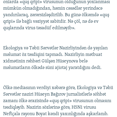
onlarda «quş qripi» virusunun olduğunun yoxlanması
mümkün olmadığından, həmin cəsədlər yerindəcə
yandırılaraq, zərərsizləşdirilib. Bu günə ölkəmdə «quş
qripi» ilə bağlı vəziyyət sabitdir. Nə çöl, nə də ev
quşlarında virus təsadüf edilməyib».
Ekologiya və Təbii Sərvətlər Nazirliyindən də yayılan
məlumat öz təsdiqini tapmadı. Nazirliyin mətbuat
xidmətinin rəhbəri Gülşən Hüseynova belə
məlumatların ölkədə süni ajiotaj yaratdığını dedi.
Ölkə mediasının verdiyi xəbərə görə, Ekologiya və Təbii
Sərvətlər naziri Hüseyn Bağırov jurnalistlərlə söhbət
zamanı ölkə ərazisində «quş qripi» virusunun olmasını
təsdiqləyib. Nazirin sözlərinə görə, H5N1 virusu
Neftçala rayonu Boyat kəndi yaxınlığında aşkarlanıb.