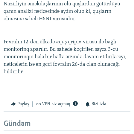
Nazirliyin əməkdaşlarının ölü quşlardan götürdüyü
qanın analizi nəticəsində aydın olub ki, quşların
ölməsinə səbəb H5N1 virusudur.
Fevralın 12-dən ölkədə «quş qripi» virusu ilə bağlı
monitorinq aparılır. Bu sahədə keçirilən sayca 3-cü
monitorinqin hələ bir həftə ərzində davam etdiriləcəyi,
nəticələrin isə ən geci fevralın 26-da elan olunacağı
bildirilir.
Paylaş
VPN-siz açmaq
Bizi izlə
Gündəm