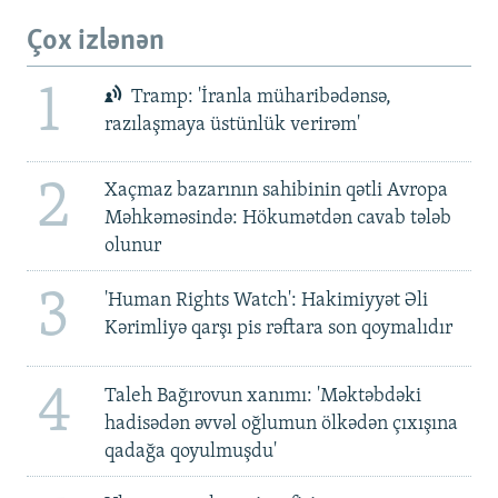
Çox izlənən
1
Tramp: 'İranla müharibədənsə,
razılaşmaya üstünlük verirəm'
2
Xaçmaz bazarının sahibinin qətli Avropa
Məhkəməsində: Hökumətdən cavab tələb
olunur
3
'Human Rights Watch': Hakimiyyət Əli
Kərimliyə qarşı pis rəftara son qoymalıdır
4
Taleh Bağırovun xanımı: 'Məktəbdəki
hadisədən əvvəl oğlumun ölkədən çıxışına
qadağa qoyulmuşdu'