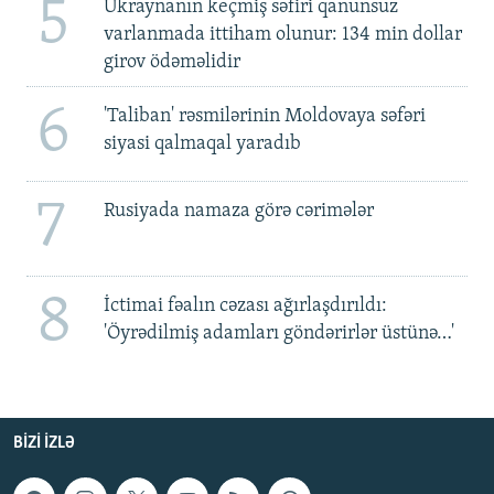
5
Ukraynanın keçmiş səfiri qanunsuz
varlanmada ittiham olunur: 134 min dollar
girov ödəməlidir
6
'Taliban' rəsmilərinin Moldovaya səfəri
siyasi qalmaqal yaradıb
7
Rusiyada namaza görə cərimələr
8
İctimai fəalın cəzası ağırlaşdırıldı:
'Öyrədilmiş adamları göndərirlər üstünə…'
BIZI IZLƏ