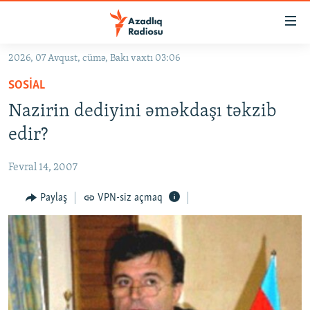
Keçid
linkləri
Əsas
2026, 07 Avqust, cümə, Bakı vaxtı 03:06
məzmuna
GÜNDƏM
SOSIAL
qayıt
#İZAHLA
Əsas
Nazirin dediyini əməkdaşı təkzib
KORRUPSIOMETR
naviqasiyaya
edir?
qayıt
#ƏSLINDƏ
Axtarışa
Fevral 14, 2007
FƏRQƏ BAX
keç
QANUNI DOĞRU
Paylaş
VPN-siz açmaq
ARAŞDIRMA
MULTIMEDIA
RADIO ARXIV
VIDEO
HAQQIMIZDA
FOTOQALEREYA
OXU ZALI