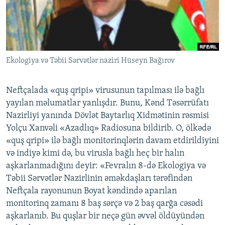
İNFOQRAFIKA
AZƏRBAYCAN ƏDƏBIYYATI KITABXANASI
MISSIYAMIZ
BIZI IZLƏ
KARIKATURA
İSLAM VƏ DEMOKRATIYA
PEŞƏ ETIKASI VƏ JURNALISTIKA STANDARTLARIMIZ
İZ - MƏDƏNIYYƏT PROQRAMI
MATERIALLARIMIZDAN ISTIFADƏ
Ekologiya və Təbii Sərvətlər naziri Hüseyn Bağırov
AZADLIQRADIOSU MOBIL TELEFONUNUZDA
RFE/RL-in bütün saytları
BIZIMLƏ ƏLAQƏ
Neftçalada «quş qripi» virusunun tapılması ilə bağlı
XƏBƏR BÜLLETENLƏRIMIZ
yayılan məlumatlar yanlışdır. Bunu, Kənd Təsərrüfatı
Nazirliyi yanında Dövlət Baytarlıq Xidmətinin rəsmisi
Yolçu Xanvəli «Azadlıq» Radiosuna bildirib. O, ölkədə
«quş qripi» ilə bağlı monitorinqlərin davam etdirildiyini
və indiyə kimi də, bu virusla bağlı heç bir halın
aşkarlanmadığını deyir: «Fevralın 8-də Ekologiya və
Təbii Sərvətlər Nazirlinin əməkdaşları tərəfindən
Neftçala rayonunun Boyat kəndində aparılan
monitorinq zamanı 8 baş sərçə və 2 baş qarğa cəsədi
aşkarlanıb. Bu quşlar bir neçə gün əvvəl öldüyündən