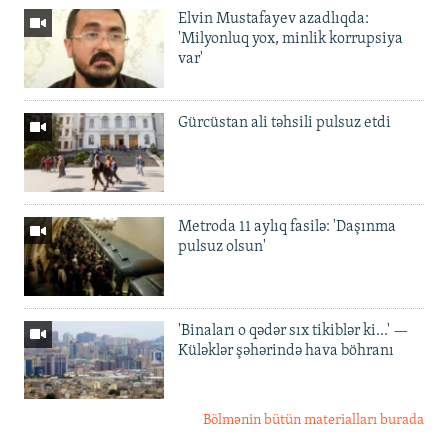
Elvin Mustafayev azadlıqda:
'Milyonluq yox, minlik korrupsiya
var'
Gürcüstan ali təhsili pulsuz etdi
Metroda 11 aylıq fasilə: 'Daşınma
pulsuz olsun'
'Binaları o qədər sıx tikiblər ki...' —
Küləklər şəhərində hava böhranı
Bölmənin bütün materialları burada