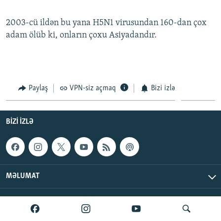
İNFOQRAFIKA
AZƏRBAYCAN ƏDƏBIYYATI KITABXANASI
MISSIYAMIZ
BIZI IZLƏ
2003-cü ildən bu yana H5N1 virusundan 160-dan çox
KARIKATURA
İSLAM VƏ DEMOKRATIYA
PEŞƏ ETIKASI VƏ JURNALISTIKA STANDARTLARIMIZ
adam ölüb ki, onların çoxu Asiyadandır.
İZ - MƏDƏNIYYƏT PROQRAMI
MATERIALLARIMIZDAN ISTIFADƏ
AZADLIQRADIOSU MOBIL TELEFONUNUZDA
RFE/RL-in bütün saytları
BIZIMLƏ ƏLAQƏ
Paylaş
VPN-siz açmaq
Bizi izlə
XƏBƏR BÜLLETENLƏRIMIZ
BIZI IZLƏ
MƏLUMAT
AzadlıqRadiosu © 2026 Inc. | Bütün hüquqlar qorunur