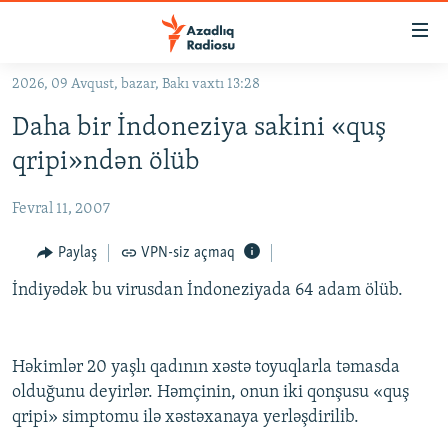
Keçid
linkləri
Əsas
2026, 09 Avqust, bazar, Bakı vaxtı 13:28
məzmuna
GÜNDƏM
Daha bir İndoneziya sakini «quş
qayıt
#İZAHLA
Əsas
qripi»ndən ölüb
KORRUPSIOMETR
naviqasiyaya
qayıt
Fevral 11, 2007
#ƏSLINDƏ
Axtarışa
FƏRQƏ BAX
Paylaş
VPN-siz açmaq
keç
QANUNI DOĞRU
İndiyədək bu virusdan İndoneziyada 64 adam ölüb.
ARAŞDIRMA
MULTIMEDIA
Həkimlər 20 yaşlı qadının xəstə toyuqlarla təmasda
olduğunu deyirlər. Həmçinin, onun iki qonşusu «quş
RADIO ARXIV
VIDEO
qripi» simptomu ilə xəstəxanaya yerləşdirilib.
HAQQIMIZDA
FOTOQALEREYA
OXU ZALI