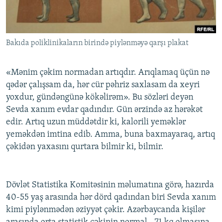
İNFOQRAFIKA
AZƏRBAYCAN ƏDƏBIYYATI KITABXANASI
MISSIYAMIZ
BIZI IZLƏ
KARIKATURA
İSLAM VƏ DEMOKRATIYA
PEŞƏ ETIKASI VƏ JURNALISTIKA STANDARTLARIMIZ
Bakıda poliklinikaların birində piylənməyə qarşı plakat
İZ - MƏDƏNIYYƏT PROQRAMI
MATERIALLARIMIZDAN ISTIFADƏ
AZADLIQRADIOSU MOBIL TELEFONUNUZDA
RFE/RL-in bütün saytları
«Mənim çəkim normadan artıqdır. Arıqlamaq üçün nə
BIZIMLƏ ƏLAQƏ
qədər çalışsam da, hər cür pəhriz saxlasam da xeyri
yoxdur, gündəngünə kökəlirəm». Bu sözləri deyən
XƏBƏR BÜLLETENLƏRIMIZ
Sevda xanım evdar qadındır. Gün ərzində az hərəkət
edir. Artıq uzun müddətdir ki, kalorili yeməklər
yeməkdən imtina edib. Amma, buna baxmayaraq, artıq
çəkidən yaxasını qurtara bilmir ki, bilmir.
Dövlət Statistika Komitəsinin məlumatına görə, hazırda
40-55 yaş arasında hər dörd qadından biri Sevda xanım
kimi piylənmədən əziyyət çəkir. Azərbaycanda kişilər