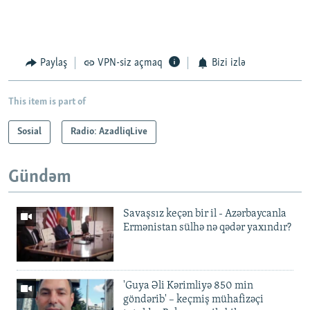
Paylaş
VPN-siz açmaq
Bizi izlə
This item is part of
Sosial
Radio: AzadliqLive
Gündəm
Savaşsız keçən bir il - Azərbaycanla
Ermənistan sülhə nə qədər yaxındır?
'Guya Əli Kərimliyə 850 min
göndərib' – keçmiş mühafizəçi