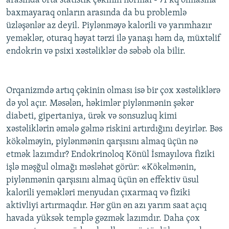
arasında orta statistik çəkinin normal - 71 kq olmasına
baxmayaraq onların arasında da bu problemlə
üzləşənlər az deyil. Piylənməyə kalorili və yarımhazır
yeməklər, oturaq həyat tərzi ilə yanaşı həm də, müxtəlif
endokrin və psixi xəstəliklər də səbəb ola bilir.
Orqanizmdə artıq çəkinin olması isə bir çox xəstəliklərə
də yol açır. Məsələn, həkimlər piylənmənin şəkər
diabeti, gipertaniya, ürək və sonsuzluq kimi
xəstəliklərin əmələ gəlmə riskini artırdığını deyirlər. Bəs
kökəlməyin, piylənmənin qarşısını almaq üçün nə
etmək lazımdır? Endokrinoloq Könül İsmayılova fiziki
işlə məşğul olmağı məsləhət görür: «Kökəlmənin,
piylənmənin qarşısını almaq üçün ən effektiv üsul
kalorili yeməkləri menyudan çıxarmaq və fiziki
aktivliyi artırmaqdır. Hər gün ən azı yarım saat açıq
havada yüksək templə gəzmək lazımdır. Daha çox