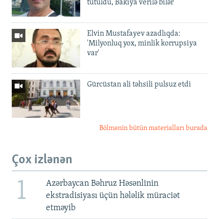
tutuldu, Bakıya verilə bilər
Elvin Mustafayev azadlıqda:
'Milyonluq yox, minlik korrupsiya
var'
Gürcüstan ali təhsili pulsuz etdi
Bölmənin bütün materialları burada
Çox izlənən
1
Azərbaycan Bəhruz Həsənlinin
ekstradisiyası üçün hələlik müraciət
etməyib