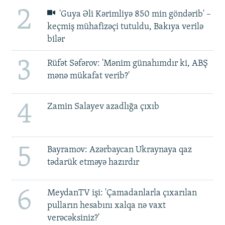
2
'Guya Əli Kərimliyə 850 min göndərib' –
keçmiş mühafizəçi tutuldu, Bakıya verilə
bilər
3
Rüfət Səfərov: 'Mənim günahımdır ki, ABŞ
mənə mükafat verib?'
4
Zamin Salayev azadlığa çıxıb
5
Bayramov: Azərbaycan Ukraynaya qaz
tədarük etməyə hazırdır
6
MeydanTV işi: 'Çamadanlarla çıxarılan
pulların hesabını xalqa nə vaxt
verəcəksiniz?'