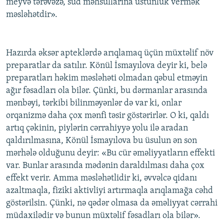
meyvə tərəvəzə, süd məhsullarına üstünlük vermək
məsləhətdir».
Hazırda əksər apteklərdə arıqlamaq üçün müxtəlif növ
preparatlar da satılır. Könül İsmayılova deyir ki, belə
preparatları həkim məsləhəti olmadan qəbul etməyin
ağır fəsadları ola bilər. Çünki, bu dərmanlar arasında
mənbəyi, tərkibi bilinməyənlər də var ki, onlar
orqanizmə daha çox mənfi təsir göstərirlər. O ki, qaldı
artıq çəkinin, piylərin cərrahiyyə yolu ilə aradan
qaldırılmasına, Könül İsmayılova bu üsulun ən son
mərhələ olduğunu deyir: «Bu cür əməliyyatların effekti
var. Bunlar arasında mədənin daraldılması daha çox
effekt verir. Amma məsləhətlidir ki, əvvəlcə qidanı
azaltmaqla, fiziki aktivliyi artırmaqla arıqlamağa cəhd
göstərilsin. Çünki, nə qədər olmasa da əməliyyat cərrahi
müdaxilədir və bunun müxtəlif fəsadları ola bilər».