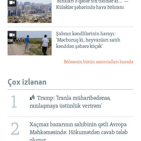
'Binaları o qədər sıx tikiblər ki...' —
Küləklər şəhərində hava böhranı
Şabran kəndlilərinin harayı:
'Məcburuq ki, heyvanları satıb
kənddən şəhərə köçək'
Bölmənin bütün materialları burada
Çox izlənən
1
Tramp: 'İranla müharibədənsə,
razılaşmaya üstünlük verirəm'
2
Xaçmaz bazarının sahibinin qətli Avropa
Məhkəməsində: Hökumətdən cavab tələb
olunur