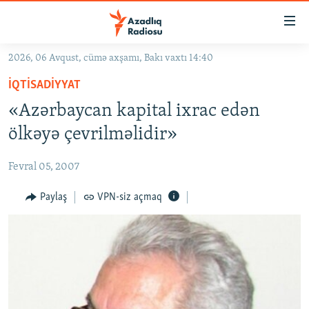
Keçid
linkləri
Əsas
2026, 06 Avqust, cümə axşamı, Bakı vaxtı 14:40
məzmuna
GÜNDƏM
İQTISADIYYAT
qayıt
#İZAHLA
Əsas
«Azərbaycan kapital ixrac edən
KORRUPSIOMETR
naviqasiyaya
ölkəyə çevrilməlidir»
qayıt
#ƏSLINDƏ
Axtarışa
Fevral 05, 2007
FƏRQƏ BAX
keç
QANUNI DOĞRU
Paylaş
VPN-siz açmaq
ARAŞDIRMA
MULTIMEDIA
RADIO ARXIV
VIDEO
HAQQIMIZDA
FOTOQALEREYA
OXU ZALI