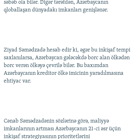
səbəb ola bilər. Digər tərəfdən, Azərbaycanın
qloballaşan dünyadakı imkanları genişlənər.
Ziyad Səmədzadə hesab edir ki, əgər bu inkişaf tempi
saxlanılarsa, Azərbaycan gələcəkdə borc alan ölkədən
borc verən ölkəyə çevrilə bilər. Bu baxımdan
Azərbaycanın kreditor ölkə imicinin yaradılmasına
ehtiyac var.
Cənab Səmədzadənin sözlərinə görə, maliyyə
imkanlarının artması Azərbaycanın 21-ci əsr üçün
inkişaf strategiyasının prioritetlərini