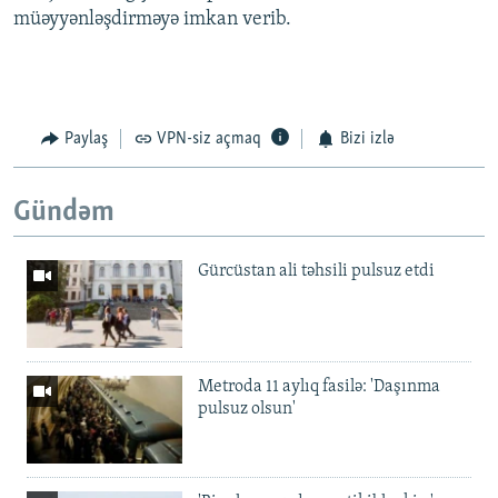
müəyyənləşdirməyə imkan verib.
Paylaş
VPN-siz açmaq
Bizi izlə
Gündəm
Gürcüstan ali təhsili pulsuz etdi
Metroda 11 aylıq fasilə: 'Daşınma
pulsuz olsun'