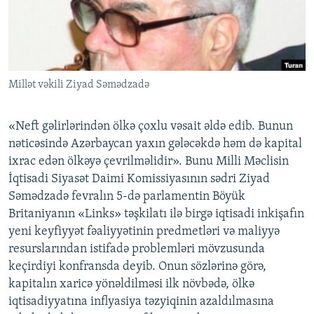
İNFOQRAFIKA
AZƏRBAYCAN ƏDƏBIYYATI KITABXANASI
MISSIYAMIZ
BIZI IZLƏ
KARIKATURA
İSLAM VƏ DEMOKRATIYA
PEŞƏ ETIKASI VƏ JURNALISTIKA STANDARTLARIMIZ
İZ - MƏDƏNIYYƏT PROQRAMI
MATERIALLARIMIZDAN ISTIFADƏ
Millət vəkili Ziyad Səmədzadə
AZADLIQRADIOSU MOBIL TELEFONUNUZDA
RFE/RL-in bütün saytları
BIZIMLƏ ƏLAQƏ
«Neft gəlirlərindən ölkə çoxlu vəsait əldə edib. Bunun
XƏBƏR BÜLLETENLƏRIMIZ
nəticəsində Azərbaycan yaxın gələcəkdə həm də kapital
ixrac edən ölkəyə çevrilməlidir». Bunu Milli Məclisin
İqtisadi Siyasət Daimi Komissiyasının sədri Ziyad
Səmədzadə fevralın 5-də parlamentin Böyük
Britaniyanın «Links» təşkilatı ilə birgə iqtisadi inkişafın
yeni keyfiyyət fəaliyyətinin predmetləri və maliyyə
resurslarından istifadə problemləri mövzusunda
keçirdiyi konfransda deyib. Onun sözlərinə görə,
kapitalın xaricə yönəldilməsi ilk növbədə, ölkə
iqtisadiyyatına inflyasiya təzyiqinin azaldılmasına