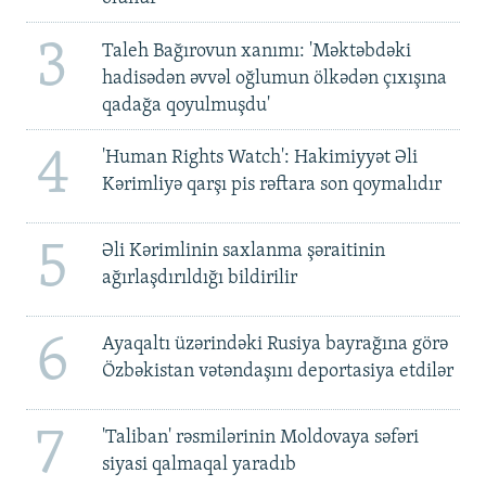
3
Taleh Bağırovun xanımı: 'Məktəbdəki
hadisədən əvvəl oğlumun ölkədən çıxışına
qadağa qoyulmuşdu'
4
'Human Rights Watch': Hakimiyyət Əli
Kərimliyə qarşı pis rəftara son qoymalıdır
5
Əli Kərimlinin saxlanma şəraitinin
ağırlaşdırıldığı bildirilir
6
Ayaqaltı üzərindəki Rusiya bayrağına görə
Özbəkistan vətəndaşını deportasiya etdilər
7
'Taliban' rəsmilərinin Moldovaya səfəri
siyasi qalmaqal yaradıb