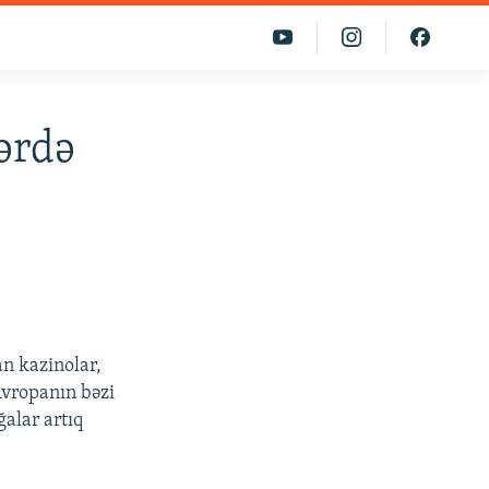
ərdə
an kazinolar,
Avropanın bəzi
ğalar artıq