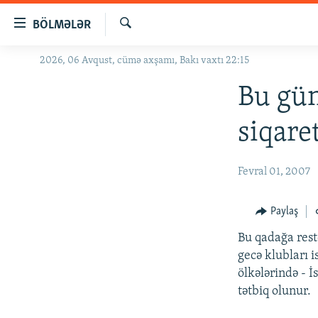
Keçid
BÖLMƏLƏR
linkləri
Axtar
Əsas
2026, 06 Avqust, cümə axşamı, Bakı vaxtı 22:15
GÜNDƏM
məzmuna
#İZAHLA
Bu gün
qayıt
Əsas
KORRUPSIOMETR
siqare
naviqasiyaya
#ƏSLINDƏ
qayıt
Axtarışa
FƏRQƏ BAX
Fevral 01, 2007
keç
QANUNI DOĞRU
Paylaş
ARAŞDIRMA
Bu qadağa resto
MULTIMEDIA
gecə klubları 
RADIO ARXIV
VIDEO
ölkələrində - İ
tətbiq olunur.
HAQQIMIZDA
FOTOQALEREYA
OXU ZALI