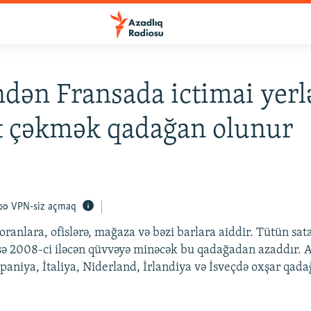
dən Fransada ictimai yerl
t çəkmək qadağan olunur
VPN-siz açmaq
ranlara, ofislərə, mağaza və bəzi barlara aiddir. Tütün sat
isə 2008-ci iləcən qüvvəyə minəcək bu qadağadan azaddır. 
spaniya, İtaliya, Niderland, İrlandiya və İsveçdə oxşar qada