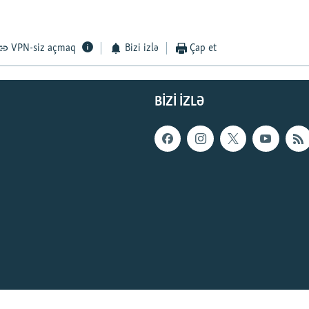
VPN-siz açmaq
Bizi izlə
Çap et
BIZI IZLƏ