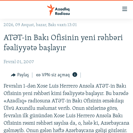
Keçid
linkləri
Əsas
2026, 09 Avqust, bazar, Bakı vaxtı 13:01
məzmuna
GÜNDƏM
ATƏT-in Bakı Ofisinin yeni rəhbəri
qayıt
#İZAHLA
Əsas
fəaliyyətə başlayır
KORRUPSIOMETR
naviqasiyaya
qayıt
Fevral 01, 2007
#ƏSLINDƏ
Axtarışa
FƏRQƏ BAX
Paylaş
VPN-siz açmaq
keç
QANUNI DOĞRU
Fevralın 1-dən Xose Luis Herrero Ansola ATƏT-in Bakı
Ofisinin yeni rəhbəri kimi fəaliyyətə başlayır. Bu barədə
ARAŞDIRMA
«Azadlıq» radiosuna ATƏT-in Bakı Ofisinin əməkdaşı
MULTIMEDIA
Ülvü Axundlu məlumat verib. Onun sözlərinə görə,
fevralın ilk günündən Xose Luis Herrero Ansola Bakı
RADIO ARXIV
VIDEO
Ofisinin rəsmi rəhbəri sayılsa da, o, hələ ki, Azərbaycana
HAQQIMIZDA
FOTOQALEREYA
OXU ZALI
gəlməyib. Onun gələn həftə Azərbaycana gəlişi gözlənir.