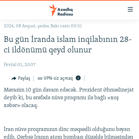
Keçid
linkləri
Əsas
2026, 08 Avqust, şənbə, Bakı vaxtı 00:51
məzmuna
GÜNDƏM
Bu gün İranda islam inqilabının 28-
qayıt
#İZAHLA
Əsas
ci ildönümü qeyd olunur
KORRUPSIOMETR
naviqasiyaya
qayıt
Fevral 01, 2007
#ƏSLINDƏ
Axtarışa
FƏRQƏ BAX
Paylaş
VPN-siz açmaq
keç
QANUNI DOĞRU
Mərasim 10 gün davam edəcək. Prezident Əhmədinejat
deyib ki, bu ərəfədə nüvə proqramı ilə bağlı «xoş
ARAŞDIRMA
xəbər» olacaq.
MULTIMEDIA
RADIO ARXIV
VIDEO
İran nüvə proqramının dinc məqsədli olduğunu bəyan
HAQQIMIZDA
FOTOQALEREYA
OXU ZALI
edib, Qərbsə İranın atom bombası düzəldə bilməsindən