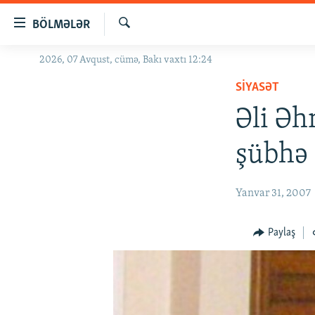
Keçid
BÖLMƏLƏR
linkləri
Axtar
Əsas
2026, 07 Avqust, cümə, Bakı vaxtı 12:24
GÜNDƏM
məzmuna
SIYASƏT
#İZAHLA
qayıt
Əsas
Əli Ə
KORRUPSIOMETR
naviqasiyaya
#ƏSLINDƏ
qayıt
şübhə 
Axtarışa
FƏRQƏ BAX
keç
QANUNI DOĞRU
Yanvar 31, 2007
ARAŞDIRMA
Paylaş
MULTIMEDIA
RADIO ARXIV
VIDEO
HAQQIMIZDA
FOTOQALEREYA
OXU ZALI