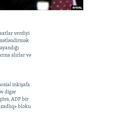
axtlar verdiyi
ymətləndirmək
dayandığı
rına alırlar və
sosial inkişafa
v digər
görə, ADP bir
«Azadlıq» bloku