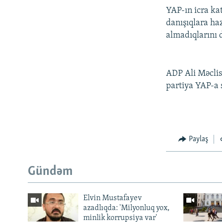
YAP-ın icra ka
danışıqlara ha
almadıqlarını 
ADP Ali Məclis
partiya YAP-a s
Paylaş
Gündəm
Elvin Mustafayev
azadlıqda: 'Milyonluq yox,
minlik korrupsiya var'