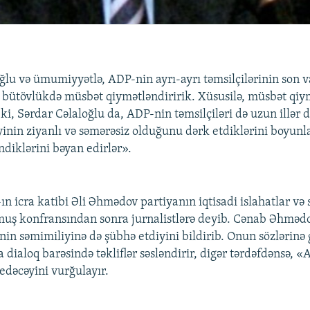
ğlu və ümumiyyətlə, ADP-nin ayrı-ayrı təmsilçilərinin son v
z bütövlükdə müsbət qiymətləndiririk. Xüsusilə, müsbət qi
ki, Sərdar Cəlaloğlu da, ADP-nin təmsilçiləri də uzun illər 
inin ziyanlı və səmərəsiz olduğunu dərk etdiklərini boyunla
ndiklərini bəyan edirlər».
ın icra katibi Əli Əhmədov partiyanın iqtisadi islahatlar və 
muş konfransından sonra jurnalistlərə deyib. Cənab Əhmədo
nin səmimiliyinə də şübhə etdiyini bildirib. Onun sözlərinə 
 dialoq barəsində təkliflər səsləndirir, digər tərdəfdənsə, 
edəcəyini vurğulayır.