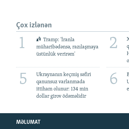
Çox izlənən
1
2
X
Tramp: 'İranla
müharibədənsə, razılaşmaya
üstünlük verirəm'
5
6
Ukraynanın keçmiş səfiri
qanunsuz varlanmada
ittiham olunur: 134 min
e
dollar girov ödəməlidir
MƏLUMAT