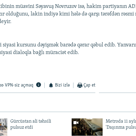
tibinin müavini Səyavuş Novruzov isə, hakim partiyanın ADP
zır olduğunu, lakin indiyə kimi hələ də qarşı tərəfdən rəsmi
deyir.
i siyasi kursunu dəyişmək barədə qərar qəbul edib. Yanvarı
iyasi dialoqla bağlı müraciət edib.
VPN-siz açmaq
Bizi izlə
Çap et
Gürcüstan ali təhsili
Metroda 11 aylı
pulsuz etdi
'Daşınma pulsu