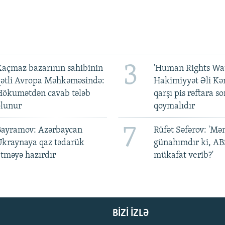
3
açmaz bazarının sahibinin
'Human Rights Wat
qətli Avropa Məhkəməsində:
Hakimiyyət Əli Kə
Hökumətdən cavab tələb
qarşı pis rəftara so
olunur
qoymalıdır
7
Bayramov: Azərbaycan
Rüfət Səfərov: 'M
Ukraynaya qaz tədarük
günahımdır ki, A
tməyə hazırdır
mükafat verib?'
BIZI IZLƏ