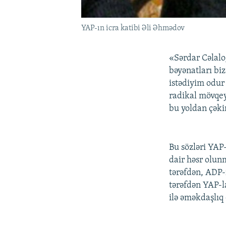
YAP-ın icra katibi Əli Əhmədov
«Sərdar Cəlalo
bəyənatları bi
istədiyim odur 
radikal mövqey
bu yoldan çəki
Bu sözləri YAP-
dair həsr olun
tərəfdən, ADP-
tərəfdən YAP-la
ilə əməkdaşlıq 