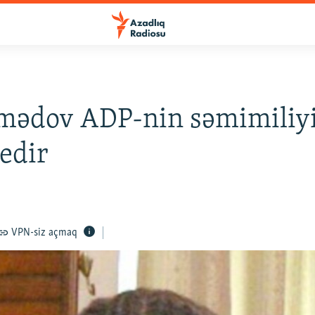
hmədov ADP-nin səmimiliy
edir
VPN-siz açmaq