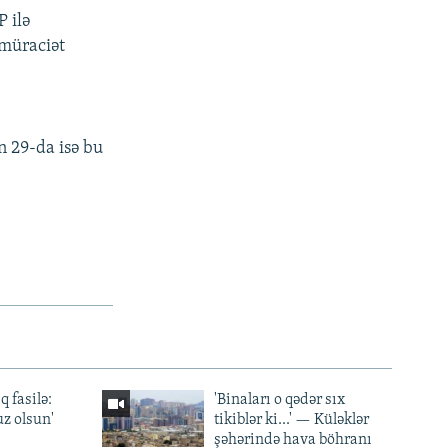
 ilə
 müraciət
n 29-da isə bu
q fasilə:
'Binaları o qədər sıx
z olsun'
tikiblər ki...' — Küləklər
şəhərində hava böhranı