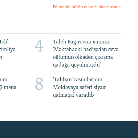
Bölmənin bütün materialları burada
4
ch':
Taleh Bağırovun xanımı:
rimliyə
'Məktəbdəki hadisədən əvvəl
n
oğlumun ölkədən çıxışına
qadağa qoyulmuşdu'
8
ənim
'Taliban' rəsmilərinin
BŞ mənə
Moldovaya səfəri siyasi
qalmaqal yaradıb