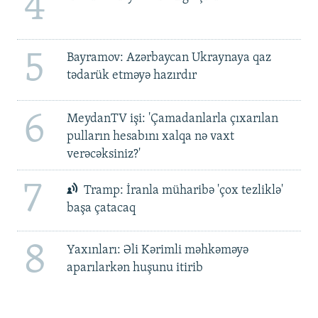
4
5
Bayramov: Azərbaycan Ukraynaya qaz
tədarük etməyə hazırdır
6
MeydanTV işi: 'Çamadanlarla çıxarılan
pulların hesabını xalqa nə vaxt
verəcəksiniz?'
7
Tramp: İranla müharibə 'çox tezliklə'
başa çatacaq
8
Yaxınları: Əli Kərimli məhkəməyə
aparılarkən huşunu itirib