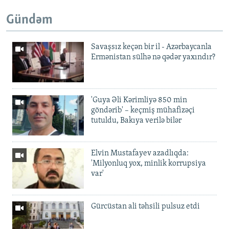
Gündəm
Savaşsız keçən bir il - Azərbaycanla
Ermənistan sülhə nə qədər yaxındır?
'Guya Əli Kərimliyə 850 min
göndərib' – keçmiş mühafizəçi
tutuldu, Bakıya verilə bilər
Elvin Mustafayev azadlıqda:
'Milyonluq yox, minlik korrupsiya
var'
Gürcüstan ali təhsili pulsuz etdi