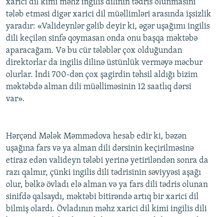
xarici dil kimi məhz ingilis dilinin tədris olunmasını
tələb etməsi digər xarici dil müəllimləri arasında işsizlik
yaradır: «Valideynlər gəlib deyir ki, əgər uşağımı ingilis
dili keçilən sinfə qoymasan onda onu başqa məktəbə
aparacağam. Və bu cür tələblər çox olduğundan
direktorlar da ingilis dilinə üstünlük verməyə məcbur
olurlar. İndi 700-dən çox şagirdin təhsil aldığı bizim
məktəbdə alman dili müəlliməsinin 12 saatlıq dərsi
var».
Hərçənd Mələk Məmmədova hesab edir ki, bəzən
uşağına fars və ya alman dili dərsinin keçirilməsinə
etiraz edən valideyn tələbi yerinə yetiriləndən sonra da
razı qalmır, çünki ingilis dili tədrisinin səviyyəsi aşağı
olur, bəlkə övladı elə alman və ya fars dili tədris olunan
sinifdə qalsaydı, məktəbi bitirəndə artıq bir xarici dil
bilmiş olardı. Övladının məhz xarici dil kimi ingilis dili