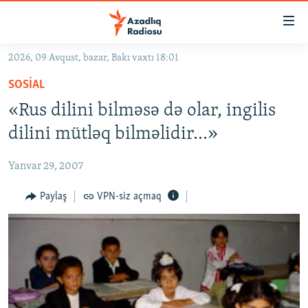
Keçid
linkləri
Əsas
2026, 09 Avqust, bazar, Bakı vaxtı 18:01
məzmuna
GÜNDƏM
SOSIAL
qayıt
#İZAHLA
Əsas
«Rus dilini bilməsə də olar, ingilis
KORRUPSIOMETR
naviqasiyaya
dilini mütləq bilməlidir...»
qayıt
#ƏSLINDƏ
Axtarışa
Yanvar 29, 2007
FƏRQƏ BAX
keç
QANUNI DOĞRU
Paylaş
VPN-siz açmaq
ARAŞDIRMA
MULTIMEDIA
RADIO ARXIV
VIDEO
HAQQIMIZDA
FOTOQALEREYA
OXU ZALI