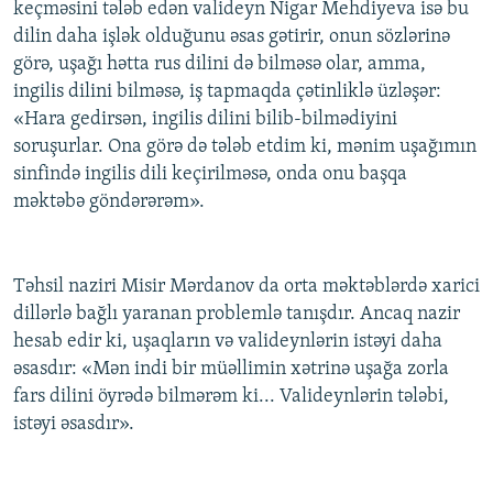
keçməsini tələb edən valideyn Nigar Mehdiyeva isə bu
dilin daha işlək olduğunu əsas gətirir, onun sözlərinə
görə, uşağı hətta rus dilini də bilməsə olar, amma,
ingilis dilini bilməsə, iş tapmaqda çətinliklə üzləşər:
«Hara gedirsən, ingilis dilini bilib-bilmədiyini
soruşurlar. Ona görə də tələb etdim ki, mənim uşağımın
sinfində ingilis dili keçirilməsə, onda onu başqa
məktəbə göndərərəm».
Təhsil naziri Misir Mərdanov da orta məktəblərdə xarici
dillərlə bağlı yaranan problemlə tanışdır. Ancaq nazir
hesab edir ki, uşaqların və valideynlərin istəyi daha
əsasdır: «Mən indi bir müəllimin xətrinə uşağa zorla
fars dilini öyrədə bilmərəm ki... Valideynlərin tələbi,
istəyi əsasdır».