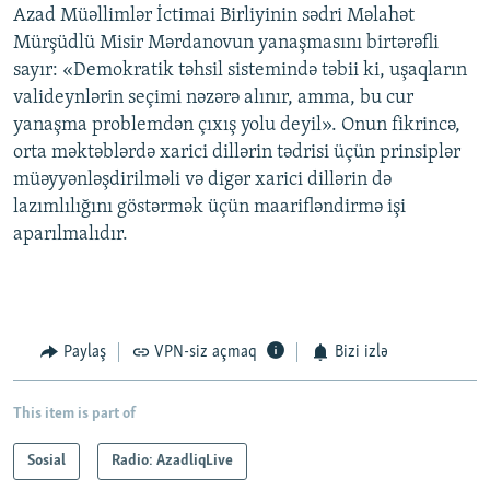
Azad Müəllimlər İctimai Birliyinin sədri Məlahət
Mürşüdlü Misir Mərdanovun yanaşmasını birtərəfli
sayır: «Demokratik təhsil sistemində təbii ki, uşaqların
valideynlərin seçimi nəzərə alınır, amma, bu cur
yanaşma problemdən çıxış yolu deyil». Onun fikrincə,
orta məktəblərdə xarici dillərin tədrisi üçün prinsiplər
müəyyənləşdirilməli və digər xarici dillərin də
lazımlılığını göstərmək üçün maarifləndirmə işi
aparılmalıdır.
Paylaş
VPN-siz açmaq
Bizi izlə
This item is part of
Sosial
Radio: AzadliqLive