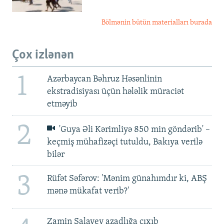
Bölmənin bütün materialları burada
Çox izlənən
1
Azərbaycan Bəhruz Həsənlinin
ekstradisiyası üçün hələlik müraciət
etməyib
2
'Guya Əli Kərimliyə 850 min göndərib' –
keçmiş mühafizəçi tutuldu, Bakıya verilə
bilər
3
Rüfət Səfərov: 'Mənim günahımdır ki, ABŞ
mənə mükafat verib?'
Zamin Salayev azadlığa çıxıb