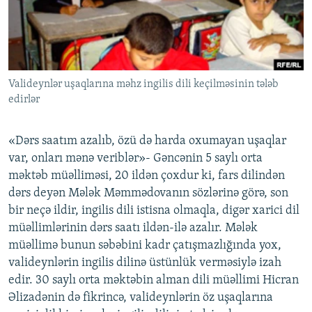
İNFOQRAFIKA
AZƏRBAYCAN ƏDƏBIYYATI KITABXANASI
MISSIYAMIZ
BIZI IZLƏ
KARIKATURA
İSLAM VƏ DEMOKRATIYA
PEŞƏ ETIKASI VƏ JURNALISTIKA STANDARTLARIMIZ
İZ - MƏDƏNIYYƏT PROQRAMI
MATERIALLARIMIZDAN ISTIFADƏ
Valideynlər uşaqlarına məhz ingilis dili keçilməsinin tələb
AZADLIQRADIOSU MOBIL TELEFONUNUZDA
RFE/RL-in bütün saytları
edirlər
BIZIMLƏ ƏLAQƏ
XƏBƏR BÜLLETENLƏRIMIZ
«Dərs saatım azalıb, özü də harda oxumayan uşaqlar
var, onları mənə veriblər»- Gəncənin 5 saylı orta
məktəb müəlliməsi, 20 ildən çoxdur ki, fars dilindən
dərs deyən Mələk Məmmədovanın sözlərinə görə, son
bir neçə ildir, ingilis dili istisna olmaqla, digər xarici dil
müəllimlərinin dərs saatı ildən-ilə azalır. Mələk
müəllimə bunun səbəbini kadr çatışmazlığında yox,
valideynlərin ingilis dilinə üstünlük verməsiylə izah
edir. 30 saylı orta məktəbin alman dili müəllimi Hicran
Əlizadənin də fikrincə, valideynlərin öz uşaqlarına