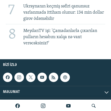
7
Ukraynanın keçmiş səfiri qanunsuz
varlanmada ittiham olunur: 134 min dollar
girov ödəməlidir
8
MeydanTV işi: 'Çamadanlarla çıxarılan
pulların hesabını xalqa nə vaxt
verəcəksiniz?'
BIZI IZLƏ
MƏLUMAT
AzadlıqRadiosu © 2026 Inc. | Bütün hüquqlar qorunur