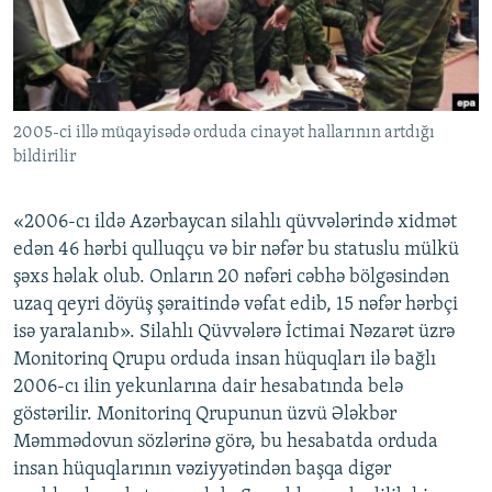
İNFOQRAFIKA
AZƏRBAYCAN ƏDƏBIYYATI KITABXANASI
MISSIYAMIZ
BIZI IZLƏ
KARIKATURA
İSLAM VƏ DEMOKRATIYA
PEŞƏ ETIKASI VƏ JURNALISTIKA STANDARTLARIMIZ
İZ - MƏDƏNIYYƏT PROQRAMI
MATERIALLARIMIZDAN ISTIFADƏ
2005-ci illə müqayisədə orduda cinayət hallarının artdığı
AZADLIQRADIOSU MOBIL TELEFONUNUZDA
RFE/RL-in bütün saytları
bildirilir
BIZIMLƏ ƏLAQƏ
XƏBƏR BÜLLETENLƏRIMIZ
«2006-cı ildə Azərbaycan silahlı qüvvələrində xidmət
edən 46 hərbi qulluqçu və bir nəfər bu statuslu mülkü
şəxs həlak olub. Onların 20 nəfəri cəbhə bölgəsindən
uzaq qeyri döyüş şəraitində vəfat edib, 15 nəfər hərbçi
isə yaralanıb». Silahlı Qüvvələrə İctimai Nəzarət üzrə
Monitorinq Qrupu orduda insan hüquqları ilə bağlı
2006-cı ilin yekunlarına dair hesabatında belə
göstərilir. Monitorinq Qrupunun üzvü Ələkbər
Məmmədovun sözlərinə görə, bu hesabatda orduda
insan hüquqlarının vəziyyətindən başqa digər