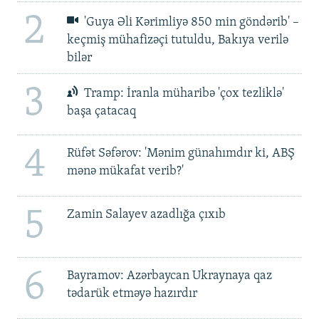
2
'Guya Əli Kərimliyə 850 min göndərib' –
keçmiş mühafizəçi tutuldu, Bakıya verilə
bilər
3
Tramp: İranla müharibə 'çox tezliklə'
başa çatacaq
4
Rüfət Səfərov: 'Mənim günahımdır ki, ABŞ
mənə mükafat verib?'
5
Zamin Salayev azadlığa çıxıb
6
Bayramov: Azərbaycan Ukraynaya qaz
tədarük etməyə hazırdır