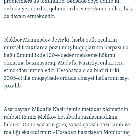
problemlərə də toxunulub. Sənəddə qeyd edilib ki,
orduda yerlibazlıq, qohumbazlıq və zorlama halları hələ
də davam etməkdədir.
Ələkbər Məmmədov deyir ki, hərbi qulluqçuların
müxtəlif vaxtlarda pozulmuş hüquqlarının bərpası ilə
bağlı ümumilikdə 100-ə qədər məhkəmə hökmü
olmasına baxmayaraq, Müdafiə Nazirliyi onları icra
etməkdən imtina edir. Hesabatda o da bildirilir ki,
2005-ci illə müqayisədə orduda cinayət hallarının sayı
çoxalıb.
Azərbaycan Müdafiə Nazirliyinin mətbuat xidmətinin
rəhbəri Ramiz Məlikov hesabatla razılaşmadığını
bildirir. Onun sözlərin görə, sənəd qərəzli hazırlanıb və
reallığı əks etdirmir: «Hesabatı hazırlayan Monitorinq