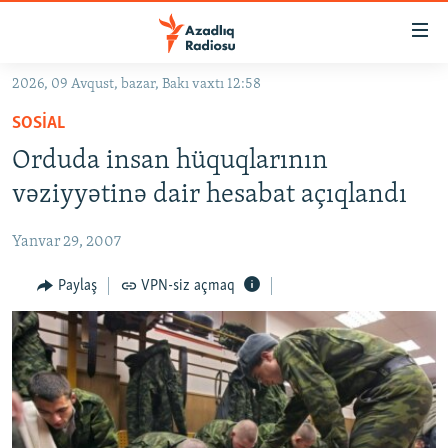
Keçid
linkləri
Əsas
2026, 09 Avqust, bazar, Bakı vaxtı 12:58
məzmuna
GÜNDƏM
SOSIAL
qayıt
#İZAHLA
Əsas
Orduda insan hüquqlarının
KORRUPSIOMETR
naviqasiyaya
vəziyyətinə dair hesabat açıqlandı
qayıt
#ƏSLINDƏ
Axtarışa
Yanvar 29, 2007
FƏRQƏ BAX
keç
QANUNI DOĞRU
Paylaş
VPN-siz açmaq
ARAŞDIRMA
MULTIMEDIA
RADIO ARXIV
VIDEO
HAQQIMIZDA
FOTOQALEREYA
OXU ZALI