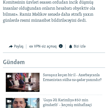
Komitəsinin üzvləri əsasən ordudan incik düşmüş
insanlar olduğundan onların hesabatı obyektiv ola
bilməz». Ramiz Məlikov sənədə daha ətraflı yaxın
günlərdə rəsmi münasibət bildiriləcəyini dedi.
Paylaş
VPN-siz açmaq
Bizi izlə
Gündəm
Savaşsız keçən bir il - Azərbaycanla
Ermənistan sülhə nə qədər yaxındır?
'Guya Əli Kərimliyə 850 min
göndərib' – keçmiş mühafizəçi