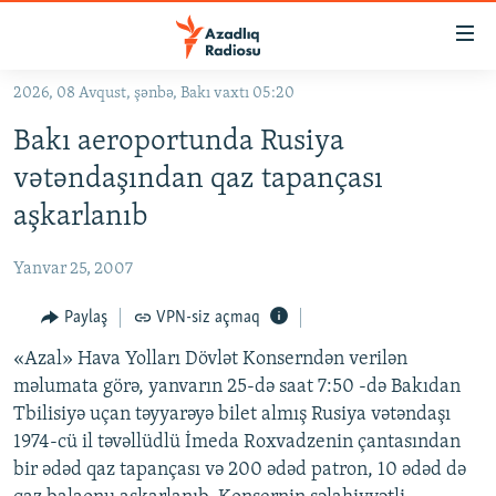
Keçid
linkləri
Əsas
2026, 08 Avqust, şənbə, Bakı vaxtı 05:20
məzmuna
GÜNDƏM
Bakı aeroportunda Rusiya
qayıt
#İZAHLA
Əsas
vətəndaşından qaz tapançası
KORRUPSIOMETR
naviqasiyaya
aşkarlanıb
qayıt
#ƏSLINDƏ
Axtarışa
Yanvar 25, 2007
FƏRQƏ BAX
keç
QANUNI DOĞRU
Paylaş
VPN-siz açmaq
ARAŞDIRMA
«Azal» Hava Yolları Dövlət Konserndən verilən
məlumata görə, yanvarın 25-də saat 7:50 -də Bakıdan
MULTIMEDIA
Tbilisiyə uçan təyyarəyə bilet almış Rusiya vətəndaşı
RADIO ARXIV
VIDEO
1974-cü il təvəllüdlü İmeda Roxvadzenin çantasından
bir ədəd qaz tapançası və 200 ədəd patron, 10 ədəd də
HAQQIMIZDA
FOTOQALEREYA
OXU ZALI