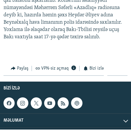
qaz balaonu aşkarlanıb. Konsernin səlahiyyətli
İNFOQRAFIKA
AZƏRBAYCAN ƏDƏBIYYATI KITABXANASI
MISSIYAMIZ
nümayəndəsi Məhərrəm Səfərli «Azadlıq» radiosuna
BIZI IZLƏ
deyib ki, hazırda həmin şəxs Heydər Əliyev adına
KARIKATURA
İSLAM VƏ DEMOKRATIYA
PEŞƏ ETIKASI VƏ JURNALISTIKA STANDARTLARIMIZ
Beynəlxalq hava limanının polis idarəsində saxlanılır.
İZ - MƏDƏNIYYƏT PROQRAMI
MATERIALLARIMIZDAN ISTIFADƏ
Yoxlama ilə əlaqədar olaraq Bakı-Tbilisi reysilə uçuş
Bakı vaxtıyla saat 17-yə qədər təxirə salınıb.
AZADLIQRADIOSU MOBIL TELEFONUNUZDA
RFE/RL-in bütün saytları
BIZIMLƏ ƏLAQƏ
XƏBƏR BÜLLETENLƏRIMIZ
Paylaş
VPN-siz açmaq
Bizi izlə
BIZI IZLƏ
MƏLUMAT