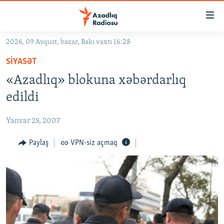
Keçid
linkləri
Əsas
2026, 09 Avqust, bazar, Bakı vaxtı 16:28
məzmuna
GÜNDƏM
SIYASƏT
qayıt
#İZAHLA
Əsas
«Azadlıq» blokuna xəbərdarlıq
KORRUPSIOMETR
naviqasiyaya
edildi
qayıt
#ƏSLINDƏ
Axtarışa
Yanvar 25, 2007
FƏRQƏ BAX
keç
QANUNI DOĞRU
Paylaş
VPN-siz açmaq
ARAŞDIRMA
MULTIMEDIA
RADIO ARXIV
VIDEO
HAQQIMIZDA
FOTOQALEREYA
OXU ZALI