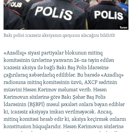
İNFOQRAFIKA
AZƏRBAYCAN ƏDƏBIYYATI KITABXANASI
MISSIYAMIZ
BIZI IZLƏ
KARIKATURA
İSLAM VƏ DEMOKRATIYA
PEŞƏ ETIKASI VƏ JURNALISTIKA STANDARTLARIMIZ
İZ - MƏDƏNIYYƏT PROQRAMI
MATERIALLARIMIZDAN ISTIFADƏ
Bakı polisi icazəsiz aksiyanın qarşısını alacağını bildirib
AZADLIQRADIOSU MOBIL TELEFONUNUZDA
RFE/RL-in bütün saytları
BIZIMLƏ ƏLAQƏ
«Azadlıq» siyasi partiyalar blokunun mitinq
XƏBƏR BÜLLETENLƏRIMIZ
komitəsinin üzvlərinə yanvarın 26-na təyin edilən
icazəsiz aksiya ilə bağlı Bakı Baş Polis İdarəsinə
çağırılaraq xəbərdarlıq ediliblər. Bu barədə «Azadlıq»
radiosuna mitinq komitəsinin üzvü, AXCP sədrinin
müavini Həsən Kərimov məlumat verib. Həsən
Kərimovun sözlərinə görə Bakı Şəhər Baş Polis
İdarəsinin (BŞBPİ) məsul şəxsləri onlara bəyan ediblər
ki, icazəsiz aksiyaya imkan verilməyəcək. Ancaq,
mitinq komitəsi hesab edir ki, aksiya keçirmək onların
konstitusion hüquqlarıdır. Həsən Kərimovun sözlərinə