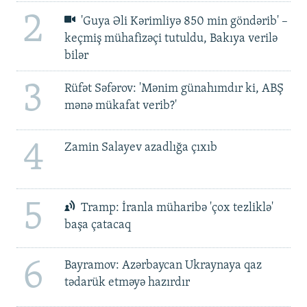
2
'Guya Əli Kərimliyə 850 min göndərib' –
keçmiş mühafizəçi tutuldu, Bakıya verilə
bilər
3
Rüfət Səfərov: 'Mənim günahımdır ki, ABŞ
mənə mükafat verib?'
4
Zamin Salayev azadlığa çıxıb
5
Tramp: İranla müharibə 'çox tezliklə'
başa çatacaq
6
Bayramov: Azərbaycan Ukraynaya qaz
tədarük etməyə hazırdır