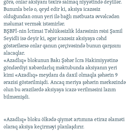
görə, onlar aksiyanı təxirə salmaq niyyətində deyillər.
Bununla belə o, qeyd edir ki, aksiya icazəsiz
olduğundan onun yeri ilə bağlı mətbuata əvvəlcədən
məlumat vermək istəmirlər.
BŞBPİ-nin İctimai Təhlükəsizlik İdarəsinin rəisi Şamil
Seyidli isə deyir ki, əgər icazəsiz aksiyaya cəhd
göstərilərsə onlar qanun çərçivəsində bunun qarşısını
alacaqlar.
«Azadlıq» blokunun Bakı Şəhər İcra Hakimiyyətinə
göndərdiyi xəbərdarlıq məktubunda aksiyanın yeri
kimi «Azadlıq» meydanı da daxil olmaqla şəhərin 9
ərazisi göstərilmişdi. Ancaq meriya şəhərin mərkəzində
olun bu ərazilərdə aksiyaya icazə verilməsini lazım
bilməmişdi.
«Azadlıq» bloku ölkədə qiymət artımına etiraz əlaməti
olaraq aksiya keçirməyi planlaşdırır.