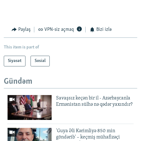
Paylaş
VPN-siz açmaq
Bizi izlə
This item is part of
Siyasət
Sosial
Gündəm
Savaşsız keçən bir il - Azərbaycanla
Ermənistan sülhə nə qədər yaxındır?
'Guya Əli Kərimliyə 850 min
göndərib' – keçmiş mühafizəçi