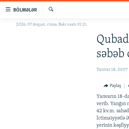
Keçid
BÖLMƏLƏR
linkləri
Axtar
Əsas
2026, 07 Avqust, cümə, Bakı vaxtı 01:21
GÜNDƏM
məzmuna
#İZAHLA
Qubada
qayıt
Əsas
KORRUPSIOMETR
səbəb 
naviqasiyaya
#ƏSLINDƏ
qayıt
Axtarışa
FƏRQƏ BAX
Yanvar 18, 2007
keç
QANUNI DOĞRU
Paylaş
ARAŞDIRMA
Yanvarın 18-də
MULTIMEDIA
verib. Yanğın 
RADIO ARXIV
VIDEO
42 kv.m. sahədə
İctimaiyyətlə 
HAQQIMIZDA
FOTOQALEREYA
OXU ZALI
yerinin kəşfiy