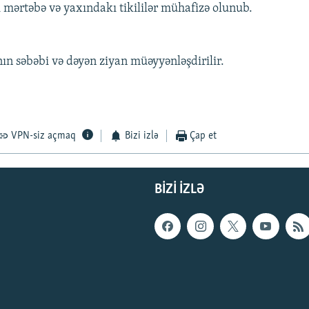
 mərtəbə və yaxındakı tikililər mühafizə olunub.
ın səbəbi və dəyən ziyan müəyyənləşdirilir.
VPN-siz açmaq
Bizi izlə
Çap et
BIZI IZLƏ