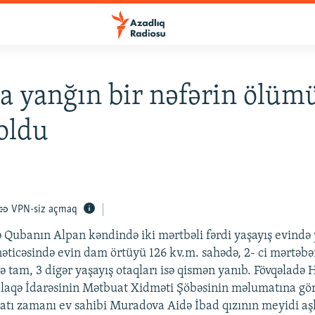
 yanğın bir nəfərin ölüm
oldu
VPN-siz açmaq
 Qubanın Alpan kəndində iki mərtbəli fərdi yaşayış evində
nəticəsində evin dam örtüyü 126 kv.m. sahədə, 2- ci mərtəb
 tam, 3 digər yaşayış otaqları isə qismən yanıb. Fövqəladə H
Əlaqə İdarəsinin Mətbuat Xidməti Şöbəsinin məlumatına gör
yatı zamanı ev sahibi Muradova Aidə İbad qızının meyidi aş