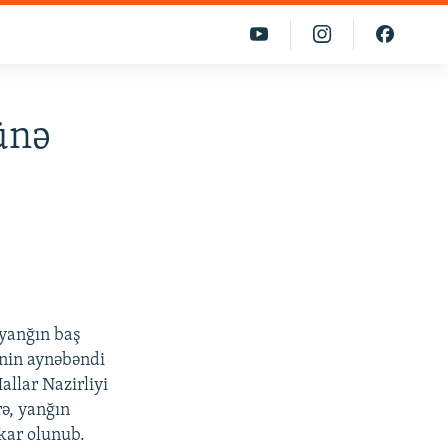
ünə
 yanğın baş
ənin aynəbəndi
allar Nazirliyi
ə, yanğın
kar olunub.