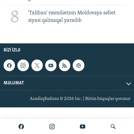
8
'Taliban' rəsmilərinin Moldovaya səfəri
siyasi qalmaqal yaradıb
BIZI IZLƏ
MƏLUMAT
AzadlıqRadiosu © 2026 Inc. | Bütün hüquqlar qorunur