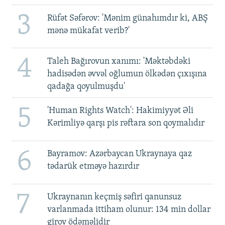
3
Rüfət Səfərov: 'Mənim günahımdır ki, ABŞ
mənə mükafat verib?'
4
Taleh Bağırovun xanımı: 'Məktəbdəki
hadisədən əvvəl oğlumun ölkədən çıxışına
qadağa qoyulmuşdu'
5
'Human Rights Watch': Hakimiyyət Əli
Kərimliyə qarşı pis rəftara son qoymalıdır
6
Bayramov: Azərbaycan Ukraynaya qaz
tədarük etməyə hazırdır
7
Ukraynanın keçmiş səfiri qanunsuz
varlanmada ittiham olunur: 134 min dollar
girov ödəməlidir