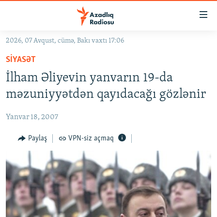
Keçid
linkləri
Əsas
2026, 07 Avqust, cümə, Bakı vaxtı 17:06
məzmuna
GÜNDƏM
SIYASƏT
qayıt
#İZAHLA
Əsas
İlham Əliyevin yanvarın 19-da
KORRUPSIOMETR
naviqasiyaya
məzuniyyətdən qayıdacağı gözlənir
qayıt
#ƏSLINDƏ
Axtarışa
Yanvar 18, 2007
FƏRQƏ BAX
keç
QANUNI DOĞRU
Paylaş
VPN-siz açmaq
ARAŞDIRMA
MULTIMEDIA
RADIO ARXIV
VIDEO
HAQQIMIZDA
FOTOQALEREYA
OXU ZALI