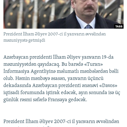
İNFOQRAFIKA
AZƏRBAYCAN ƏDƏBIYYATI KITABXANASI
MISSIYAMIZ
BIZI IZLƏ
KARIKATURA
İSLAM VƏ DEMOKRATIYA
PEŞƏ ETIKASI VƏ JURNALISTIKA STANDARTLARIMIZ
İZ - MƏDƏNIYYƏT PROQRAMI
MATERIALLARIMIZDAN ISTIFADƏ
Prezident İlham Əliyev 2007-ci il yanvarın əvvəlindən
AZADLIQRADIOSU MOBIL TELEFONUNUZDA
RFE/RL-in bütün saytları
məzuniyyətə getmişdi
BIZIMLƏ ƏLAQƏ
XƏBƏR BÜLLETENLƏRIMIZ
Azərbaycan prezidenti İlham Əliyev yanvarın 19-da
məzuniyyətdən qayıdacaq. Bu barədə «Turan»
İnformasiya Agentliyinə məlumatlı mənbələrdən bəlli
olub. Həmin mənbəyə əsasən, yanvarın üçüncü
dekadasında Azərbaycan prezidenti ənənəvi «Davos»
iqtisadi forumunda iştirak edəcək, ayın sonunda isə üç
günlük rəsmi səfərlə Fransaya gedəcək.
Prezident İlham Əliyev 2007-ci il yanvarın əvvəlindən