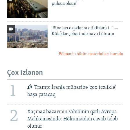
pulsuz olsun'
'Binaları o qədər sıx tikiblər ki...' —
Küləklər şəhərində hava böhranı
Bölmənin bütün materialları burada
Çox izlənən
1
Tramp: İranla müharibə 'çox tezliklə'
başa çatacaq
2
Xaçmaz bazarının sahibinin qətli Avropa
Məhkəməsində: Hökumətdən cavab tələb
olunur