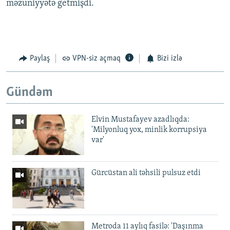
məzuniyyətə getmişdi.
Paylaş
VPN-siz açmaq
Bizi izlə
Gündəm
Elvin Mustafayev azadlıqda:
'Milyonluq yox, minlik korrupsiya
var'
Gürcüstan ali təhsili pulsuz etdi
Metroda 11 aylıq fasilə: 'Daşınma