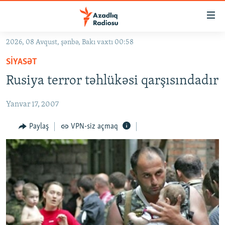
Keçid
linkləri
Əsas
2026, 08 Avqust, şənbə, Bakı vaxtı 00:58
məzmuna
GÜNDƏM
SIYASƏT
qayıt
#İZAHLA
Əsas
Rusiya terror təhlükəsi qarşısındadır
KORRUPSIOMETR
naviqasiyaya
qayıt
Yanvar 17, 2007
#ƏSLINDƏ
Axtarışa
FƏRQƏ BAX
Paylaş
VPN-siz açmaq
keç
QANUNI DOĞRU
ARAŞDIRMA
MULTIMEDIA
RADIO ARXIV
VIDEO
HAQQIMIZDA
FOTOQALEREYA
OXU ZALI