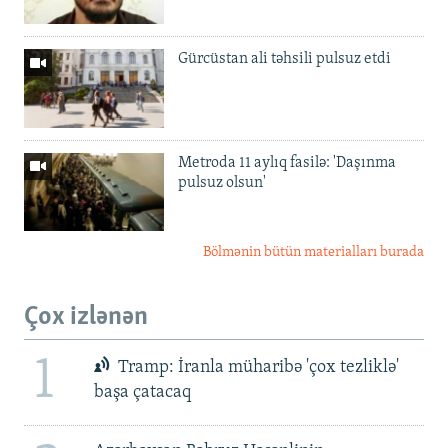
Gürcüstan ali təhsili pulsuz etdi
Metroda 11 aylıq fasilə: 'Daşınma
pulsuz olsun'
Bölmənin bütün materialları burada
Çox izlənən
1
Tramp: İranla müharibə 'çox tezliklə'
başa çatacaq