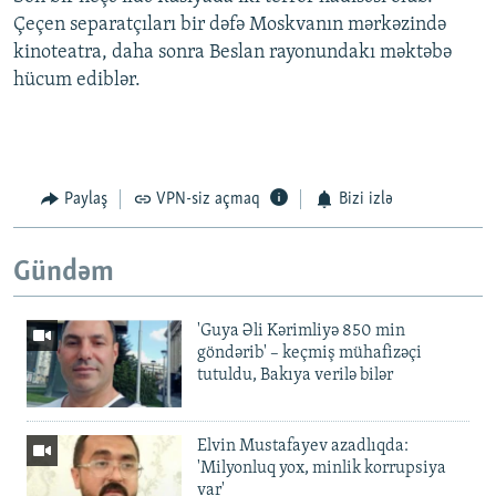
Çeçen separatçıları bir dəfə Moskvanın mərkəzində
kinoteatra, daha sonra Beslan rayonundakı məktəbə
hücum ediblər.
Paylaş
VPN-siz açmaq
Bizi izlə
Gündəm
'Guya Əli Kərimliyə 850 min
göndərib' – keçmiş mühafizəçi
tutuldu, Bakıya verilə bilər
Elvin Mustafayev azadlıqda:
'Milyonluq yox, minlik korrupsiya
var'