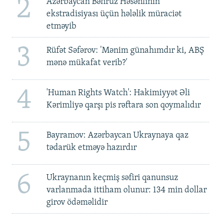
2
Azərbaycan Bəhruz Həsənlinin
ekstradisiyası üçün hələlik müraciət
etməyib
3
Rüfət Səfərov: 'Mənim günahımdır ki, ABŞ
mənə mükafat verib?'
4
'Human Rights Watch': Hakimiyyət Əli
Kərimliyə qarşı pis rəftara son qoymalıdır
5
Bayramov: Azərbaycan Ukraynaya qaz
tədarük etməyə hazırdır
6
Ukraynanın keçmiş səfiri qanunsuz
varlanmada ittiham olunur: 134 min dollar
girov ödəməlidir