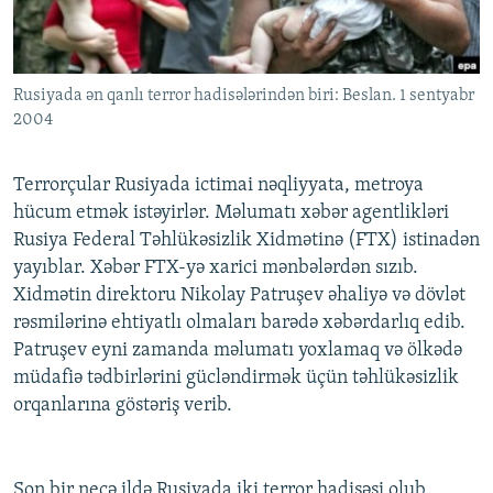
İNFOQRAFIKA
AZƏRBAYCAN ƏDƏBIYYATI KITABXANASI
MISSIYAMIZ
BIZI IZLƏ
KARIKATURA
İSLAM VƏ DEMOKRATIYA
PEŞƏ ETIKASI VƏ JURNALISTIKA STANDARTLARIMIZ
Rusiyada ən qanlı terror hadisələrindən biri: Beslan. 1 sentyabr
İZ - MƏDƏNIYYƏT PROQRAMI
MATERIALLARIMIZDAN ISTIFADƏ
2004
AZADLIQRADIOSU MOBIL TELEFONUNUZDA
RFE/RL-in bütün saytları
BIZIMLƏ ƏLAQƏ
Terrorçular Rusiyada ictimai nəqliyyata, metroya
hücum etmək istəyirlər. Məlumatı xəbər agentlikləri
XƏBƏR BÜLLETENLƏRIMIZ
Rusiya Federal Təhlükəsizlik Xidmətinə (FTX) istinadən
yayıblar. Xəbər FTX-yə xarici mənbələrdən sızıb.
Xidmətin direktoru Nikolay Patruşev əhaliyə və dövlət
rəsmilərinə ehtiyatlı olmaları barədə xəbərdarlıq edib.
Patruşev eyni zamanda məlumatı yoxlamaq və ölkədə
müdafiə tədbirlərini gücləndirmək üçün təhlükəsizlik
orqanlarına göstəriş verib.
Son bir neçə ildə Rusiyada iki terror hadisəsi olub.