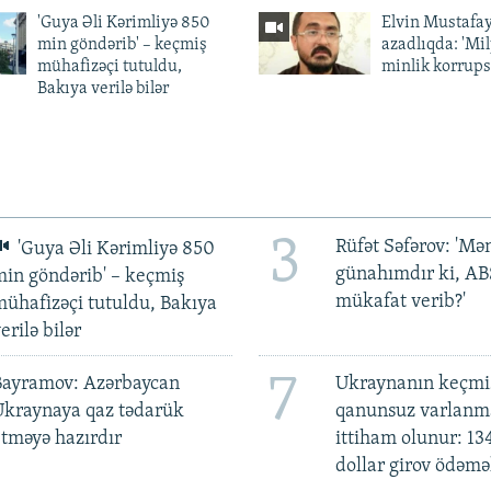
'Guya Əli Kərimliyə 850
Elvin Mustafa
min göndərib' – keçmiş
azadlıqda: 'Mi
mühafizəçi tutuldu,
minlik korrups
Bakıya verilə bilər
3
Rüfət Səfərov: 'M
'Guya Əli Kərimliyə 850
günahımdır ki, A
in göndərib' – keçmiş
mükafat verib?'
ühafizəçi tutuldu, Bakıya
erilə bilər
7
Bayramov: Azərbaycan
Ukraynanın keçmiş
Ukraynaya qaz tədarük
qanunsuz varlan
tməyə hazırdır
ittiham olunur: 13
dollar girov ödəmə