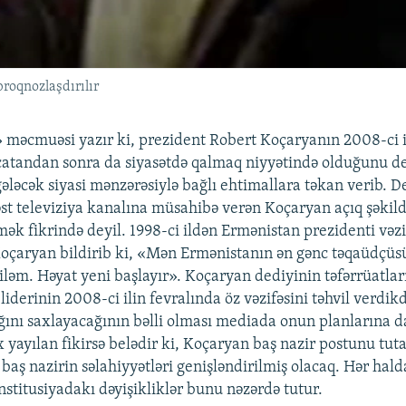
proqnozlaşdırılır
 məcmuəsi yazır ki, prezident Robert Koçaryanın 2008-ci i
çatandan sonra da siyasətdə qalmaq niyyətində olduğunu d
ələcək siyasi mənzərəsiylə bağlı ehtimallara təkan verib. 
t televiziya kanalına müsahibə verən Koçaryan açıq şəkildə
ək fikrində deyil. 1998-ci ildən Ermənistan prezidenti vəzif
Koçaryan bildirib ki, «Mən Ermənistanın ən gənc təqaüdçü
iləm. Həyat yeni başlayır». Koçaryan dediyinin təfərrüatla
iderinin 2008-ci ilin fevralında öz vəzifəsini təhvil verdik
ığını saxlayacağının bəlli olması mediada onun planlarına d
x yayılan fikirsə belədir ki, Koçaryan baş nazir postunu tuta
baş nazirin səlahiyyətləri genişləndirilmiş olacaq. Hər hald
stitusiyadakı dəyişikliklər bunu nəzərdə tutur.