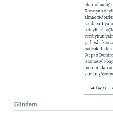
olub-olmadığı 
Koçaryan deyib 
almaq tədbirlə
rəqib partiyanı
o deyib ki, «Ç
verdiyinin yaln
şərh edərkən əs
nəticələrindən 
Stepan Dəmirçy
istəməsiylə ba
baxımından əmr
zaman göstərə
Paylaş
Gündəm