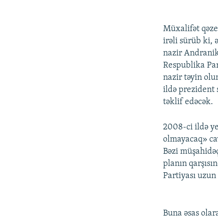
Müxalifət qəze
irəli sürüb ki,
nazir Andranik
Respublika Par
nazir təyin olu
ildə prezident
təklif edəcək.
2008-ci ildə 
olmayacaq» ca
Bəzi müşahidəç
planın qarşısı
Partiyası uzu
Buna əsas olar