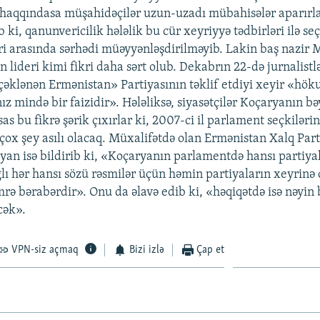
haqqındasa müşahidəçilər uzun-uzadı mübahisələr aparırl
ki, qanunvericilik hələlik bu cür xeyriyyə tədbirləri ilə seçi
ri arasında sərhədi müəyyənləşdirilməyib. Lakin baş nazir
n lideri kimi fikri daha sərt olub. Dekabrın 22-də jurnalistl
içəklənən Ermənistan» Partiyasının təklif etdiyi xeyir «hö
ız mində bir faizidir». Hələliksə, siyasətçilər Koçaryanın bə
as bu fikrə şərik çıxırlar ki, 2007-ci il parlament seçkiləri
çox şey asılı olacaq. Müxalifətdə olan Ermənistan Xalq Part
an isə bildirib ki, «Koçaryanın parlamentdə hansı partiya
ğlı hər hansı sözü rəsmilər üçün həmin partiyaların xeyrinə
ə bərabərdir». Onu da əlavə edib ki, «həqiqətdə isə nəyin 
cək».
VPN-siz açmaq
Bizi izlə
Çap et