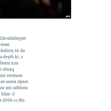
ldə səlahiyyət
eməsi
Dekabrın 16-da
 deyib ki, o
əsini icra
sü olmaq
rına varmasa
dən sonra siyasi
air söz-söhbətə
 bilər. O
a 2006-cı ilin