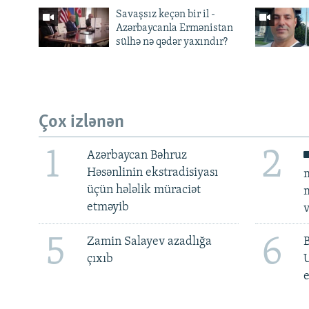
Savaşsız keçən bir il -
Azərbaycanla Ermənistan
sülhə nə qədər yaxındır?
Çox izlənən
1
2
Azərbaycan Bəhruz
Həsənlinin ekstradisiyası
m
üçün hələlik müraciət
m
etməyib
v
5
6
Zamin Salayev azadlığa
çıxıb
e