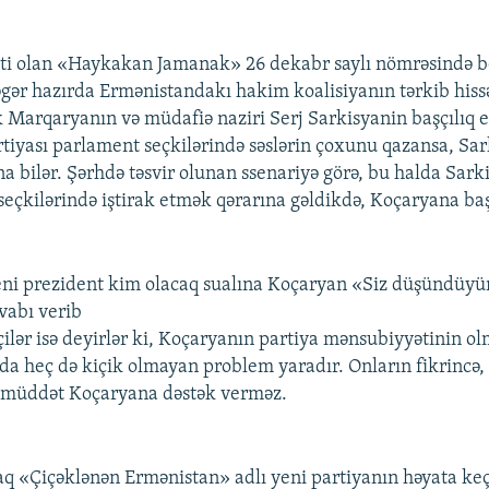
ti olan «Haykakan Jamanak» 26 dekabr saylı nömrəsində bel
 əgər hazırda Ermənistandakı hakim koalisiyanın tərkib hiss
 Marqaryanın və müdafiə naziri Serj Sarkisyanin başçılıq e
tiyası parlament seçkilərində səslərin çoxunu qazansa, Sa
na bilər. Şərhdə təsvir olunan ssenariyə görə, bu halda Sar
 seçkilərində iştirak etmək qərarına gəldikdə, Koçaryana ba
yeni prezident kim olacaq sualına Koçaryan «Siz düşündüy
vabı verib
ilər isə deyirlər ki, Koçaryanın partiya mənsubiyyətinin o
nda heç də kiçik olmayan problem yaradır. Onların fikrincə
n müddət Koçaryana dəstək verməz.
aq «Çiçəklənən Ermənistan» adlı yeni partiyanın həyata keç