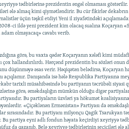
xeyriyyə tədbirlərinə prezidentin əngəl olmaması göstərilir.
ciləri ələ almaq kimi qiymətləndirir. Bu cür fikirlər dekabrı
nalistlər üçün təşkil etdiyi Yeni il ziyafətindəki açıqlamad
. 2008-ci ildə yeni prezident kim olacaq sualına Koçaryan «S
adam olmayacaq» cavabı verib.
ığına görə, bu vaxta qədər Koçaryanın xələfi kimi müdafi
ı çox hallandırılırdı. Hərçənd prezidentin bu sözləri onun 
unu düşünməyə əsas verir. Həqiqətən belədirsə, Koçaryan hə
ı açıqlamır. Danışanda isə hələ Respublika Partiyasına meyl
kabr tarixli müsahibəsində bu partiyanın təcrübəli siyasi
zlərinə görə, əməkdaşlığın mümkün olduğu digər partiyala
tiyasıdır. Bu partiyaların üzvləri ya hökumət koalisiyasına 
əyənlərdir. «Çiçəklənən Ermənistan» Partiyası da əməkda
lar sırasındadır. Bu partiyanı milyonçu Qagik Tsarukyan təs
. Bu partiya eyni adlı fondun həyata keçirdiyi xeyriyyə tədb
 nüfuz da qazanıb. Belə xeyriyyə tədbirlərinin seçiciləri ələ a