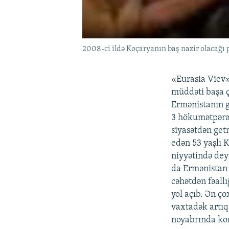
2008-ci ildə Koçaryanın baş nazir olacağı 
«Eurasia Viev»
müddəti başa 
Ermənistanın g
3 hökumətpərəs
siyasətdən getm
edən 53 yaşlı 
niyyətində dey
da Ermənistan l
cəhətdən fəall
yol açıb. Ən ço
vaxtadək artıq 
noyabrında kon