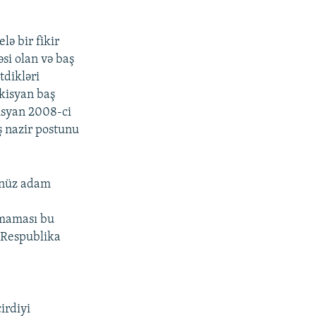
ə bir fikir
əsi olan və baş
tdikləri
rkisyan baş
kisyan 2008-ci
ş nazir postunu
ünüz adam
lmaması bu
, Respublika
irdiyi