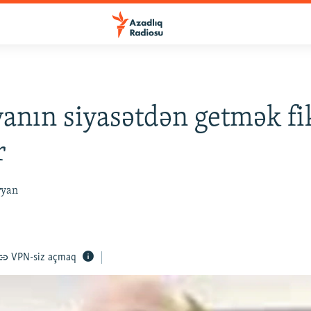
anın siyasətdən getmək fi
r
ryan
VPN-siz açmaq