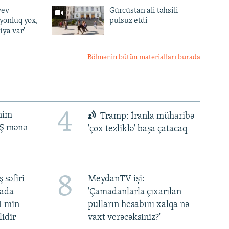
yev
Gürcüstan ali təhsili
lyonluq yox,
pulsuz etdi
iya var'
Bölmənin bütün materialları burada
4
ənim
Tramp: İranla müharibə
BŞ mənə
'çox tezliklə' başa çatacaq
8
 səfiri
MeydanTV işi:
mada
'Çamadanlarla çıxarılan
4 min
pulların hesabını xalqa nə
lidir
vaxt verəcəksiniz?'