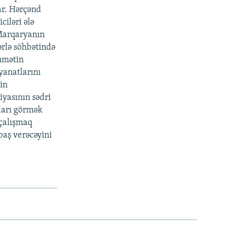
ar. Hərçənd
ciləri ələ
 Marqaryanın
ərlə söhbətində
kumətin
yanatlarını
nin
iyasının sədri
ları görmək
 çalışmaq
baş verəcəyini