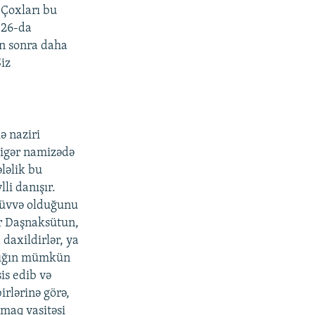
 Çoxları bu
n 26-da
an sonra daha
iz
ə naziri
digər namizədə
ləlik bu
li danışır.
 qüvvə olduğunu
r Daşnaksütun,
daxildirlər, ya
şlığın mümkün
is edib və
irlərinə görə,
lmaq vasitəsi