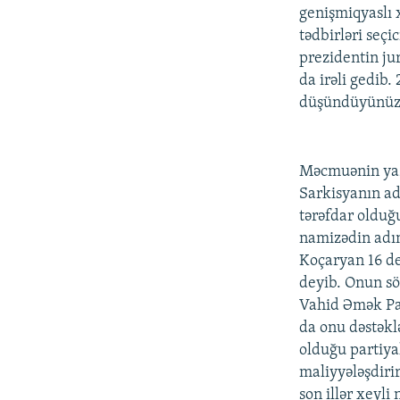
genişmiqyaslı 
tədbirləri seçi
prezidentin jur
da irəli gedib
düşündüyünüz 
Məcmuənin yazd
Sarkisyanın ad
tərəfdar olduğ
namizədin adın
Koçaryan 16 de
deyib. Onun sö
Vahid Əmək Par
da onu dəstəkl
olduğu partiya
maliyyələşdirir
son illər xeyli