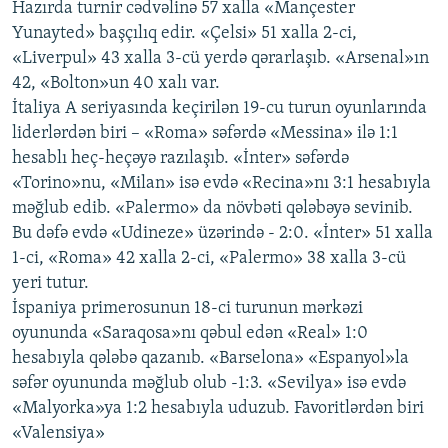
Hazırda turnir cədvəlinə 57 xalla «Mançester
İNFOQRAFIKA
AZƏRBAYCAN ƏDƏBIYYATI KITABXANASI
MISSIYAMIZ
Yunayted» başçılıq edir. «Çelsi» 51 xalla 2-ci,
BIZI IZLƏ
KARIKATURA
İSLAM VƏ DEMOKRATIYA
PEŞƏ ETIKASI VƏ JURNALISTIKA STANDARTLARIMIZ
«Liverpul» 43 xalla 3-cü yerdə qərarlaşıb. «Arsenal»ın
42, «Bolton»un 40 xalı var.
İZ - MƏDƏNIYYƏT PROQRAMI
MATERIALLARIMIZDAN ISTIFADƏ
İtaliya A seriyasında keçirilən 19-cu turun oyunlarında
AZADLIQRADIOSU MOBIL TELEFONUNUZDA
RFE/RL-in bütün saytları
liderlərdən biri – «Roma» səfərdə «Messina» ilə 1:1
hesablı heç-heçəyə razılaşıb. «İnter» səfərdə
BIZIMLƏ ƏLAQƏ
«Torino»nu, «Milan» isə evdə «Recina»nı 3:1 hesabıyla
XƏBƏR BÜLLETENLƏRIMIZ
məğlub edib. «Palermo» da növbəti qələbəyə sevinib.
Bu dəfə evdə «Udineze» üzərində - 2:0. «İnter» 51 xalla
1-ci, «Roma» 42 xalla 2-ci, «Palermo» 38 xalla 3-cü
yeri tutur.
İspaniya primerosunun 18-ci turunun mərkəzi
oyununda «Saraqosa»nı qəbul edən «Real» 1:0
hesabıyla qələbə qazanıb. «Barselona» «Espanyol»la
səfər oyununda məğlub olub -1:3. «Sevilya» isə evdə
«Malyorka»ya 1:2 hesabıyla uduzub. Favoritlərdən biri
«Valensiya»