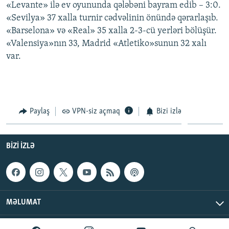
«Levante» ilə ev oyununda qələbəni bayram edib – 3:0.
«Sevilya» 37 xalla turnir cədvəlinin önündə qərarlaşıb.
«Barselona» və «Real» 35 xalla 2-3-cü yerləri bölüşür.
«Valensiya»nın 33, Madrid «Atletiko»sunun 32 xalı
var.
Paylaş
VPN-siz açmaq
Bizi izlə
BIZI IZLƏ
MƏLUMAT