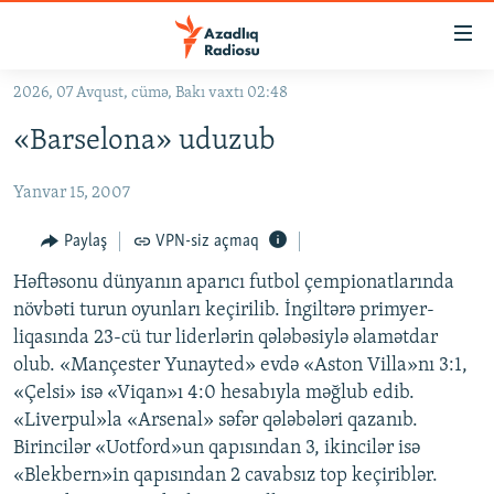
Keçid
linkləri
Əsas
2026, 07 Avqust, cümə, Bakı vaxtı 02:48
məzmuna
GÜNDƏM
«Barselona» uduzub
qayıt
#İZAHLA
Əsas
Yanvar 15, 2007
KORRUPSIOMETR
naviqasiyaya
qayıt
#ƏSLINDƏ
Paylaş
VPN-siz açmaq
Axtarışa
FƏRQƏ BAX
keç
Həftəsonu dünyanın aparıcı futbol çempionatlarında
növbəti turun oyunları keçirilib. İngiltərə primyer-
QANUNI DOĞRU
liqasında 23-cü tur liderlərin qələbəsiylə əlamətdar
ARAŞDIRMA
olub. «Mançester Yunayted» evdə «Aston Villa»nı 3:1,
«Çelsi» isə «Viqan»ı 4:0 hesabıyla məğlub edib.
MULTIMEDIA
«Liverpul»la «Arsenal» səfər qələbələri qazanıb.
RADIO ARXIV
VIDEO
Birincilər «Uotford»un qapısından 3, ikincilər isə
HAQQIMIZDA
«Blekbern»in qapısından 2 cavabsız top keçiriblər.
FOTOQALEREYA
OXU ZALI