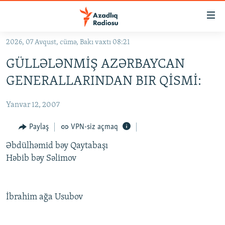
Keçid
linkləri
Əsas
2026, 07 Avqust, cümə, Bakı vaxtı 08:21
məzmuna
GÜNDƏM
GÜLLƏLƏNMİŞ AZƏRBAYCAN
qayıt
#İZAHLA
Əsas
GENERALLARINDAN BIR QİSMİ:
KORRUPSIOMETR
naviqasiyaya
qayıt
Yanvar 12, 2007
#ƏSLINDƏ
Axtarışa
FƏRQƏ BAX
Paylaş
VPN-siz açmaq
keç
QANUNI DOĞRU
Əbdülhəmid bəy Qaytabaşı
Həbib bəy Səlimov
ARAŞDIRMA
MULTIMEDIA
İbrahim ağa Usubov
RADIO ARXIV
VIDEO
HAQQIMIZDA
FOTOQALEREYA
OXU ZALI