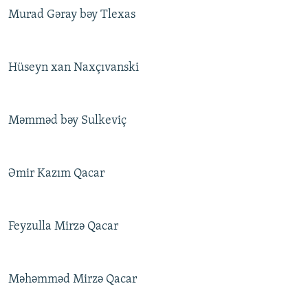
İNFOQRAFIKA
AZƏRBAYCAN ƏDƏBIYYATI KITABXANASI
MISSIYAMIZ
Murad Gəray bəy Tlexas
BIZI IZLƏ
KARIKATURA
İSLAM VƏ DEMOKRATIYA
PEŞƏ ETIKASI VƏ JURNALISTIKA STANDARTLARIMIZ
İZ - MƏDƏNIYYƏT PROQRAMI
MATERIALLARIMIZDAN ISTIFADƏ
Hüseyn xan Naxçıvanski
AZADLIQRADIOSU MOBIL TELEFONUNUZDA
RFE/RL-in bütün saytları
BIZIMLƏ ƏLAQƏ
Məmməd bəy Sulkeviç
XƏBƏR BÜLLETENLƏRIMIZ
Əmir Kazım Qacar
Feyzulla Mirzə Qacar
Məhəmməd Mirzə Qacar