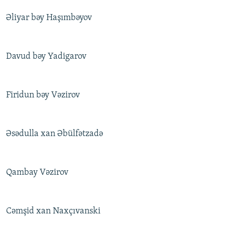
Əliyar bəy Haşımbəyov
Davud bəy Yadigarov
Firidun bəy Vəzirov
Əsədulla xan Əbülfətzadə
Qambay Vəzirov
Cəmşid xan Naxçıvanski