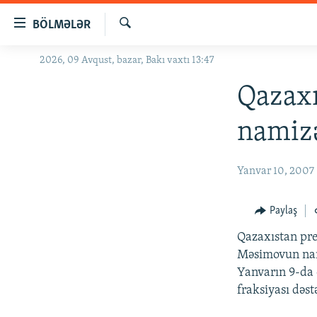
Keçid
BÖLMƏLƏR
linkləri
Axtar
Əsas
2026, 09 Avqust, bazar, Bakı vaxtı 13:47
GÜNDƏM
məzmuna
#İZAHLA
Qazaxı
qayıt
Əsas
KORRUPSIOMETR
namizə
naviqasiyaya
#ƏSLINDƏ
qayıt
Axtarışa
FƏRQƏ BAX
Yanvar 10, 2007
keç
QANUNI DOĞRU
Paylaş
ARAŞDIRMA
Qazaxıstan pr
MULTIMEDIA
Məsimovun nami
RADIO ARXIV
VIDEO
Yanvarın 9-da
fraksiyası dəst
HAQQIMIZDA
FOTOQALEREYA
OXU ZALI