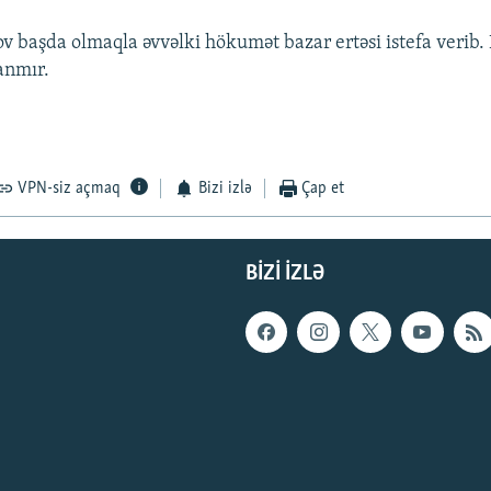
 başda olmaqla əvvəlki hökumət bazar ertəsi istefa verib. 
anmır.
VPN-siz açmaq
Bizi izlə
Çap et
BIZI IZLƏ