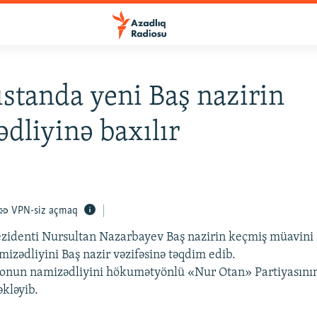
standa yeni Baş nazirin
dliyinə baxılır
VPN-siz açmaq
ezidenti Nursultan Nazarbayev Baş nazirin keçmiş müavini
zədliyini Baş nazir vəzifəsinə təqdim edib.
 onun namizədliyini hökumətyönlü «Nur Otan» Partiyasını
əkləyib.