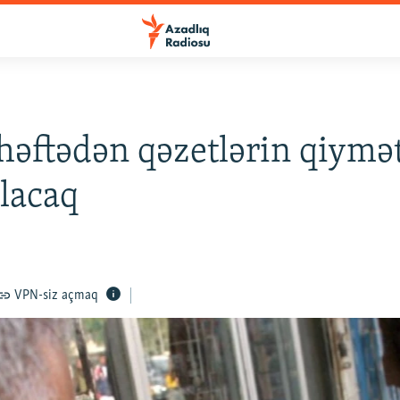
həftədən qəzetlərin qiymə
ılacaq
VPN-siz açmaq