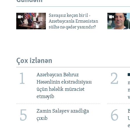
Gündəm
Savaşsız keçən bir il -
Azərbaycanla Ermənistan
sülhə nə qədər yaxındır?
Çox izlənən
1
2
Azərbaycan Bəhruz
Həsənlinin ekstradisiyası
m
üçün hələlik müraciət
m
etməyib
v
5
6
Zamin Salayev azadlığa
çıxıb
e