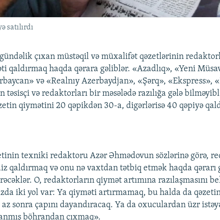
ə satılırdı
gündəlik çıxan müstəqil və müxalifət qəzetlərinin redaktorl
ti qaldırmaq haqda qərara gəliblər. «Azadlıq», «Yeni Müsa
baycan» və «Realnıy Azerbaydjan», «Şərq», «Ekspress», «
n təsisçi və redaktorları bir məsələdə razılığa gələ bilməyibl
zetin qiymətini 20 qəpikdən 30-a, digərlərisə 40 qəpiyə qa
.
tinin texniki redaktoru Azər Əhmədovun sözlərinə görə, re
aiz qaldırmaq və onu nə vaxtdan tətbiq etmək haqda qərarı 
rəcəklər. O, redaktorların qiymət artımına razılaşmasını bel
zda iki yol var: Ya qiyməti artırmamaq, bu halda da qəzeti
az sonra çapını dayandıracaq. Ya da oxuculardan üzr istəy
ranmış böhrandan çıxmaq».