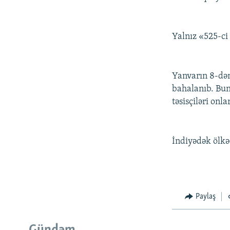
Yalnız «525-ci
Yanvarın 8-dən
bahalanıb. Bun
təsisçiləri onl
İndiyədək ölkəd
Paylaş