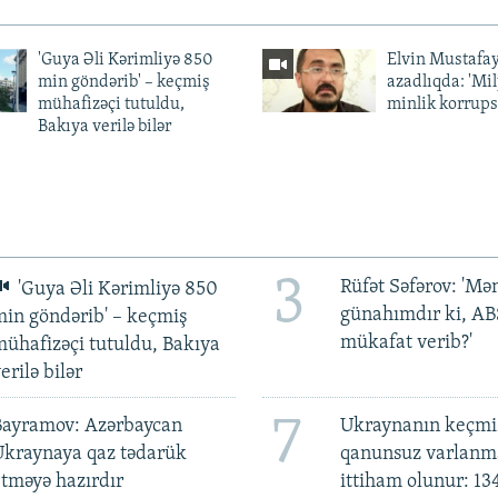
'Guya Əli Kərimliyə 850
Elvin Mustafa
min göndərib' – keçmiş
azadlıqda: 'Mi
mühafizəçi tutuldu,
minlik korrups
Bakıya verilə bilər
3
Rüfət Səfərov: 'M
'Guya Əli Kərimliyə 850
günahımdır ki, A
in göndərib' – keçmiş
mükafat verib?'
ühafizəçi tutuldu, Bakıya
erilə bilər
7
Bayramov: Azərbaycan
Ukraynanın keçmiş
Ukraynaya qaz tədarük
qanunsuz varlan
tməyə hazırdır
ittiham olunur: 13