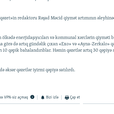
 qəzet»in redaktoru Rəşad Məcid qiymət artımının əleyhinə
 ölkədə enerjidaşıyıcıları və kommunal xərclərin qiyməti b
a görə də artıq gündəlik çıxan «Exo» və «Ayna-Zerkalo» qə
arı 10 qəpik bahalandırıblar. Həmin qəzetlər artıq 30 qəpiyə sa
ə əksər qəzetlər iyirmi qəpiyə satılırdı.
VPN-siz açmaq
Bizi izlə
Çap et