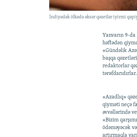
İndiyədək ölkədə əksər qəzetlər iyirmi qəpiy
Yanvarın 9-da 
həftədən qiymə
«Gündəlik Azər
başqa qəzetləri
redaktorlar qə
tərəfdarıdırlar
«Azadlıq» qəze
qiyməti neçə f
əvvəllərində ve
«Bizim qarşımı
ödəməyəcək və 
artırmaqla ya