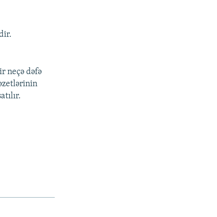
dir.
ir neçə dəfə
zetlərinin
tılır.