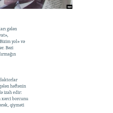
arı gələn
vat»,
Bizim yol» və
ər. Bəzi
ldırmağın
daktorlar
gələn həftənin
ə izah edir:
n xərci borcunu
ərək, qiyməti