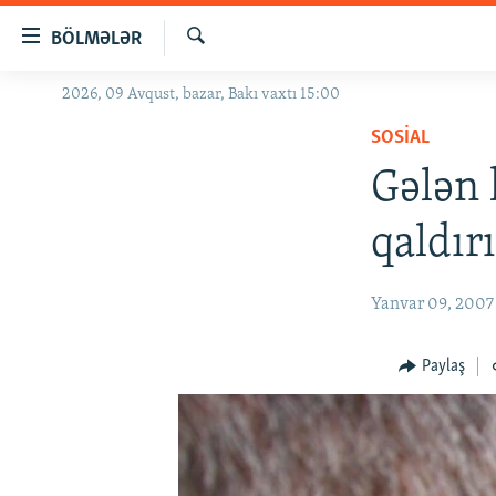
Keçid
BÖLMƏLƏR
linkləri
Axtar
Əsas
2026, 09 Avqust, bazar, Bakı vaxtı 15:00
GÜNDƏM
məzmuna
SOSIAL
#İZAHLA
qayıt
Əsas
Gələn 
KORRUPSIOMETR
naviqasiyaya
#ƏSLINDƏ
qayıt
qaldır
Axtarışa
FƏRQƏ BAX
keç
QANUNI DOĞRU
Yanvar 09, 2007
ARAŞDIRMA
Paylaş
MULTIMEDIA
RADIO ARXIV
VIDEO
HAQQIMIZDA
FOTOQALEREYA
OXU ZALI