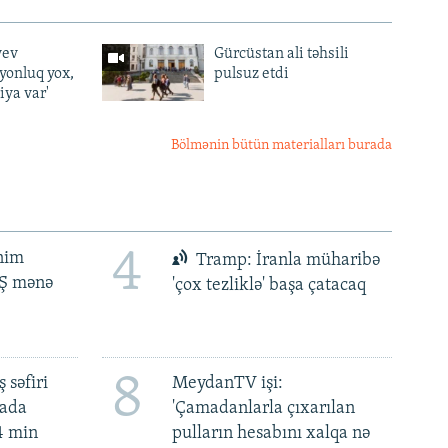
yev
Gürcüstan ali təhsili
lyonluq yox,
pulsuz etdi
iya var'
Bölmənin bütün materialları burada
4
ənim
Tramp: İranla müharibə
BŞ mənə
'çox tezliklə' başa çatacaq
8
 səfiri
MeydanTV işi:
mada
'Çamadanlarla çıxarılan
4 min
pulların hesabını xalqa nə