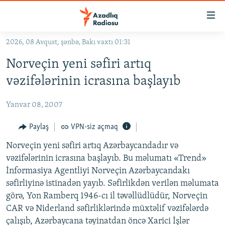
Keçid
linkləri
Əsas
2026, 08 Avqust, şənbə, Bakı vaxtı 01:31
məzmuna
GÜNDƏM
Norveçin yeni səfiri artıq
qayıt
#İZAHLA
Əsas
vəzifələrinin icrasına başlayıb
KORRUPSIOMETR
naviqasiyaya
qayıt
Yanvar 08, 2007
#ƏSLINDƏ
Axtarışa
FƏRQƏ BAX
Paylaş
VPN-siz açmaq
keç
QANUNI DOĞRU
Norveçin yeni səfiri artıq Azərbaycandadır və
vəzifələrinin icrasına başlayıb. Bu məlumatı «Trend»
ARAŞDIRMA
İnformasiya Agentliyi Norveçin Azərbaycandakı
MULTIMEDIA
səfirliyinə istinadən yayıb. Səfirlikdən verilən məlumata
görə, Yon Ramberq 1946-cı il təvəllüdlüdür, Norveçin
RADIO ARXIV
VIDEO
CAR və Niderland səfirliklərində müxtəlif vəzifələrdə
HAQQIMIZDA
FOTOQALEREYA
OXU ZALI
çalışıb, Azərbaycana təyinatdan öncə Xarici İşlər