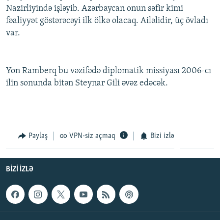
Nazirliyində işləyib. Azərbaycan onun səfir kimi
İNFOQRAFIKA
AZƏRBAYCAN ƏDƏBIYYATI KITABXANASI
MISSIYAMIZ
BIZI IZLƏ
fəaliyyət göstərəcəyi ilk ölkə olacaq. Ailəlidir, üç övladı
KARIKATURA
İSLAM VƏ DEMOKRATIYA
PEŞƏ ETIKASI VƏ JURNALISTIKA STANDARTLARIMIZ
var.
İZ - MƏDƏNIYYƏT PROQRAMI
MATERIALLARIMIZDAN ISTIFADƏ
AZADLIQRADIOSU MOBIL TELEFONUNUZDA
RFE/RL-in bütün saytları
Yon Ramberq bu vəzifədə diplomatik missiyası 2006-cı
BIZIMLƏ ƏLAQƏ
ilin sonunda bitən Steynar Gili əvəz edəcək.
XƏBƏR BÜLLETENLƏRIMIZ
Paylaş
VPN-siz açmaq
Bizi izlə
BIZI IZLƏ