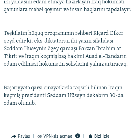
iki yoldaşını edam etməyə hazırlaşan İraq hökuməti
qanunlara məhəl qoymur və insan haqlarını tapdalayır.
Təşkilatın hüquq proqramının rəhbəri Riçard Diker
qeyd edir ki, eks-diktatorun iki yaxın silahdaşı –
Səddam Hüseynin ögey qardaşı Barzan İbrahim at-
Tikrit və İraqın keçmiş baş hakimi Auad əl-Bandarın
edam edilməsi hökumətin səhvlərini yalnız artıracaq.
Bəşəriyyətə qarşı cinayətlərdə təqsirli bilinən İraqın
keçmiş prezidenti Səddam Hüseyn dekabrın 30-da
edam olunub.
Paylaş
VPN-siz açmaq
Bizi izlə