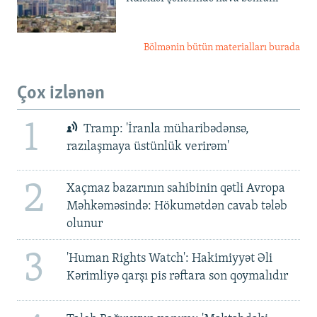
Bölmənin bütün materialları burada
Çox izlənən
1
Tramp: 'İranla müharibədənsə,
razılaşmaya üstünlük verirəm'
2
Xaçmaz bazarının sahibinin qətli Avropa
Məhkəməsində: Hökumətdən cavab tələb
olunur
3
'Human Rights Watch': Hakimiyyət Əli
Kərimliyə qarşı pis rəftara son qoymalıdır