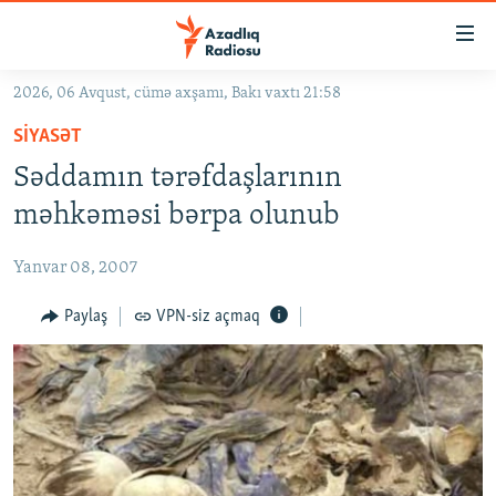
Keçid
linkləri
Əsas
2026, 06 Avqust, cümə axşamı, Bakı vaxtı 21:58
məzmuna
GÜNDƏM
SIYASƏT
qayıt
#İZAHLA
Əsas
Səddamın tərəfdaşlarının
KORRUPSIOMETR
naviqasiyaya
məhkəməsi bərpa olunub
qayıt
#ƏSLINDƏ
Axtarışa
Yanvar 08, 2007
FƏRQƏ BAX
keç
QANUNI DOĞRU
Paylaş
VPN-siz açmaq
ARAŞDIRMA
MULTIMEDIA
RADIO ARXIV
VIDEO
HAQQIMIZDA
FOTOQALEREYA
OXU ZALI