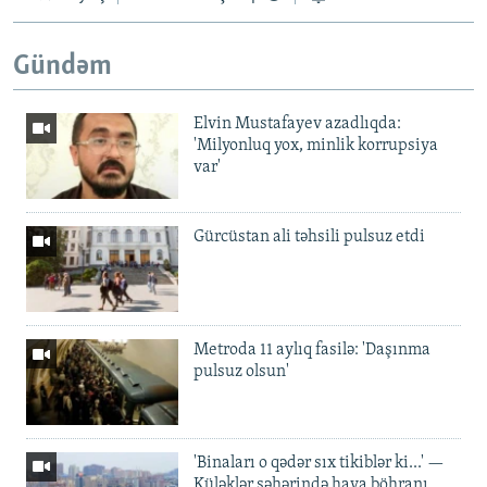
Gündəm
Elvin Mustafayev azadlıqda:
'Milyonluq yox, minlik korrupsiya
var'
Gürcüstan ali təhsili pulsuz etdi
Metroda 11 aylıq fasilə: 'Daşınma
pulsuz olsun'
'Binaları o qədər sıx tikiblər ki...' —
Küləklər şəhərində hava böhranı