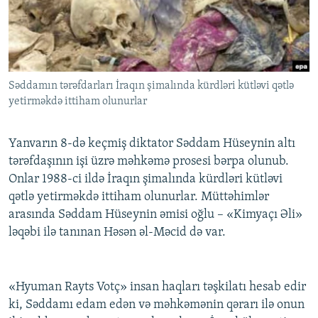
İNFOQRAFIKA
AZƏRBAYCAN ƏDƏBIYYATI KITABXANASI
MISSIYAMIZ
BIZI IZLƏ
KARIKATURA
İSLAM VƏ DEMOKRATIYA
PEŞƏ ETIKASI VƏ JURNALISTIKA STANDARTLARIMIZ
İZ - MƏDƏNIYYƏT PROQRAMI
MATERIALLARIMIZDAN ISTIFADƏ
Səddamın tərəfdarları İraqın şimalında kürdləri kütləvi qətlə
AZADLIQRADIOSU MOBIL TELEFONUNUZDA
RFE/RL-in bütün saytları
yetirməkdə ittiham olunurlar
BIZIMLƏ ƏLAQƏ
XƏBƏR BÜLLETENLƏRIMIZ
Yanvarın 8-də keçmiş diktator Səddam Hüseynin altı
tərəfdaşının işi üzrə məhkəmə prosesi bərpa olunub.
Onlar 1988-ci ildə İraqın şimalında kürdləri kütləvi
qətlə yetirməkdə ittiham olunurlar. Müttəhimlər
arasında Səddam Hüseynin əmisi oğlu – «Kimyaçı Əli»
ləqəbi ilə tanınan Həsən əl-Məcid də var.
«Hyuman Rayts Votç» insan haqları təşkilatı hesab edir
ki, Səddamı edam edən və məhkəmənin qərarı ilə onun