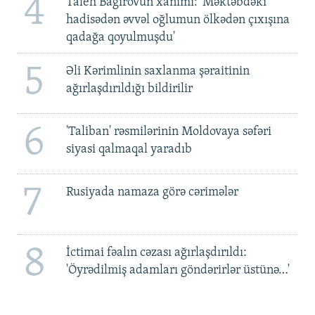
4
Taleh Bağırovun xanımı: 'Məktəbdəki
hadisədən əvvəl oğlumun ölkədən çıxışına
qadağa qoyulmuşdu'
5
Əli Kərimlinin saxlanma şəraitinin
ağırlaşdırıldığı bildirilir
6
'Taliban' rəsmilərinin Moldovaya səfəri
siyasi qalmaqal yaradıb
7
Rusiyada namaza görə cərimələr
8
İctimai fəalın cəzası ağırlaşdırıldı:
'Öyrədilmiş adamları göndərirlər üstünə…'