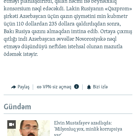
etməyi planlaşdırırdı, qalan həcmi isə beynəlxalq
konsorsium nəql edəcəkdi. Lakin Rusiyanın «Qazprom»
şirkəti Azərbaycan üçün qazın qiymətini min kubmetr
üçün 110 dollardan 235 dollara qaldırdıqdan sonra,
Bakı Rusiya qazını almaqdan imtina edib. Ortaya çıxmış
qıtlığı indi Azərbaycan əvvəllər Novorosiyskə nəql
etməyə düşündüyü neftdən istehsal olunan mazutla
ödəmək istəyir.
Paylaş
VPN-siz açmaq
Bizi izlə
Gündəm
Elvin Mustafayev azadlıqda:
'Milyonluq yox, minlik korrupsiya
var'