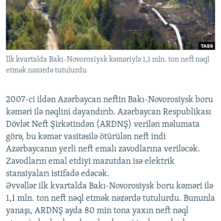
İNFOQRAFIKA
AZƏRBAYCAN ƏDƏBIYYATI KITABXANASI
MISSIYAMIZ
BIZI IZLƏ
KARIKATURA
İSLAM VƏ DEMOKRATIYA
PEŞƏ ETIKASI VƏ JURNALISTIKA STANDARTLARIMIZ
İZ - MƏDƏNIYYƏT PROQRAMI
MATERIALLARIMIZDAN ISTIFADƏ
İlk kvartalda Bakı-Novorosiysk kəməriylə 1,1 mln. ton neft nəql
AZADLIQRADIOSU MOBIL TELEFONUNUZDA
RFE/RL-in bütün saytları
etmək nəzərdə tutulurdu
BIZIMLƏ ƏLAQƏ
XƏBƏR BÜLLETENLƏRIMIZ
2007-ci ildən Azərbaycan neftin Bakı-Novorosiysk boru
kəməri ilə nəqlini dayandırıb. Azərbaycan Respublikası
Dövlət Neft Şirkətindən (ARDNŞ) verilən məlumata
görə, bu kəmər vasitəsilə ötürülən neft indi
Azərbaycanın yerli neft emalı zavodlarına veriləcək.
Zavodların emal etdiyi mazutdan isə elektrik
stansiyaları istifadə edəcək.
Əvvəllər ilk kvartalda Bakı-Novorosiysk boru kəməri ilə
1,1 mln. ton neft nəql etmək nəzərdə tutulurdu. Bununla
yanaşı, ARDNŞ ayda 80 min tona yaxın neft nəql