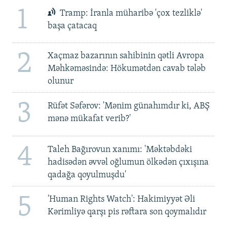
1
Tramp: İranla müharibə 'çox tezliklə'
başa çatacaq
2
Xaçmaz bazarının sahibinin qətli Avropa
Məhkəməsində: Hökumətdən cavab tələb
olunur
3
Rüfət Səfərov: 'Mənim günahımdır ki, ABŞ
mənə mükafat verib?'
4
Taleh Bağırovun xanımı: 'Məktəbdəki
hadisədən əvvəl oğlumun ölkədən çıxışına
qadağa qoyulmuşdu'
5
'Human Rights Watch': Hakimiyyət Əli
Kərimliyə qarşı pis rəftara son qoymalıdır