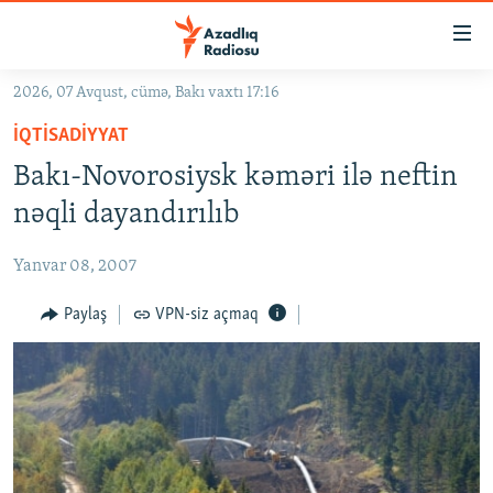
Keçid
linkləri
Əsas
2026, 07 Avqust, cümə, Bakı vaxtı 17:16
məzmuna
GÜNDƏM
İQTISADIYYAT
qayıt
#İZAHLA
Əsas
Bakı-Novorosiysk kəməri ilə neftin
KORRUPSIOMETR
naviqasiyaya
nəqli dayandırılıb
qayıt
#ƏSLINDƏ
Axtarışa
Yanvar 08, 2007
FƏRQƏ BAX
keç
QANUNI DOĞRU
Paylaş
VPN-siz açmaq
ARAŞDIRMA
MULTIMEDIA
RADIO ARXIV
VIDEO
HAQQIMIZDA
FOTOQALEREYA
OXU ZALI