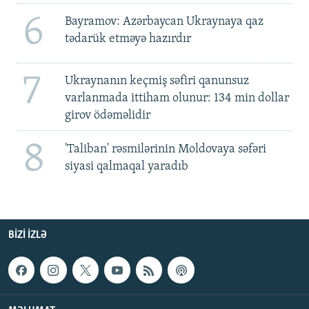
6
Bayramov: Azərbaycan Ukraynaya qaz
tədarük etməyə hazırdır
7
Ukraynanın keçmiş səfiri qanunsuz
varlanmada ittiham olunur: 134 min dollar
girov ödəməlidir
8
'Taliban' rəsmilərinin Moldovaya səfəri
siyasi qalmaqal yaradıb
BIZI IZLƏ