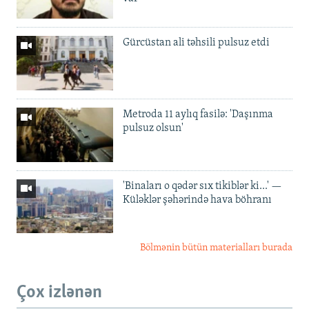
Gürcüstan ali təhsili pulsuz etdi
Metroda 11 aylıq fasilə: 'Daşınma
pulsuz olsun'
'Binaları o qədər sıx tikiblər ki...' —
Küləklər şəhərində hava böhranı
Bölmənin bütün materialları burada
Çox izlənən